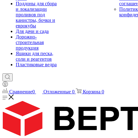
Поддоны для сбора
соглаше
и локализации
Политик
проливов под
конфиде
канистры, бочки и
еврокубы
Для дачи и сада
Дорожно-
строительная
продукция
Ящики для песка,
соли и реагентов
Пластиковые ведра
Сравнение
0
Отложенные
0
Корзина
0