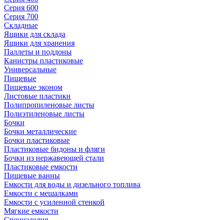
Серия 600
Серия 700
Складные
Ящики для склада
Ящики для хранения
Паллеты и поддоны
Канистры пластиковые
Универсальные
Пищевые
Пищевые эконом
Листовые пластики
Полипропиленовые листы
Полиэтиленовые листы
Бочки
Бочки металлические
Бочки пластиковые
Пластиковые бидоны и фляги
Бочки из нержавеющей стали
Пластиковые емкости
Пищевые ванны
Емкости для воды и дизельного топлива
Емкости с мешалками
Емкости с усиленной стенкой
Мягкие емкости
Специзделия