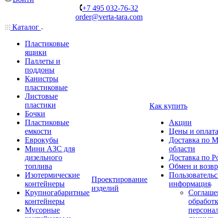
+7 495 032-76-32
order@verta-tara.com
Каталог
Пластиковые
ящики
Паллеты и
поддоны
Канистры
пластиковые
Листовые
пластики
Как купить
Бочки
Пластиковые
Акции
емкости
Цены и оплат
Еврокубы
Доставка по М
Мини АЗС для
области
дизельного
Доставка по Р
топлива
Обмен и возвр
Изотермические
Пользовательс
Проектирование
контейнеры
информация
изделий
Крупногабаритные
Соглаше
контейнеры
обработ
Мусорные
персона