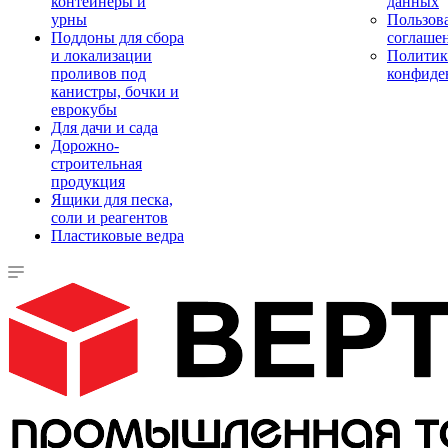
контейнеры и
данных
урны
Пользова
Поддоны для сбора
соглаше
и локализации
Политик
проливов под
конфиде
канистры, бочки и
еврокубы
Для дачи и сада
Дорожно-
строительная
продукция
Ящики для песка,
соли и реагентов
Пластиковые ведра