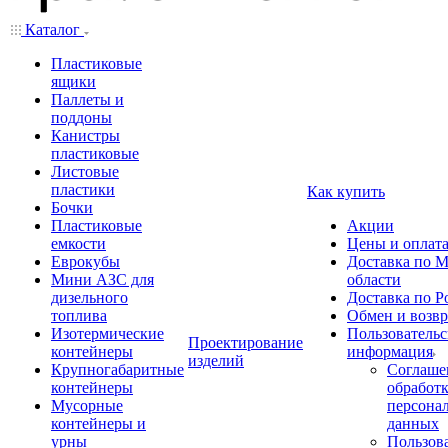
Каталог
Пластиковые
ящики
Паллеты и
поддоны
Канистры
пластиковые
Листовые
пластики
Как купить
Бочки
Пластиковые
Акции
емкости
Цены и оплат
Еврокубы
Доставка по М
Мини АЗС для
области
дизельного
Доставка по Р
топлива
Обмен и возвр
Изотермические
Пользовательс
Проектирование
контейнеры
информация
изделий
Крупногабаритные
Соглаше
контейнеры
обработ
Мусорные
персона
контейнеры и
данных
урны
Пользова