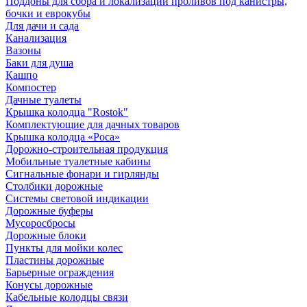
Поддоны для сбора и локализации проливов под канистры,
бочки и еврокубы
Для дачи и сада
Канализация
Вазоны
Баки для душа
Кашпо
Компостер
Дачные туалеты
Крышка колодца "Rostok"
Комплектующие для дачных товаров
Крышка колодца «Роса»
Дорожно-строительная продукция
Мобильные туалетные кабины
Сигнальные фонари и гирлянды
Столбики дорожные
Системы световой индикации
Дорожные буферы
Мусоросбросы
Дорожные блоки
Пункты для мойки колес
Пластины дорожные
Барьерные ограждения
Конусы дорожные
Кабельные колодцы связи