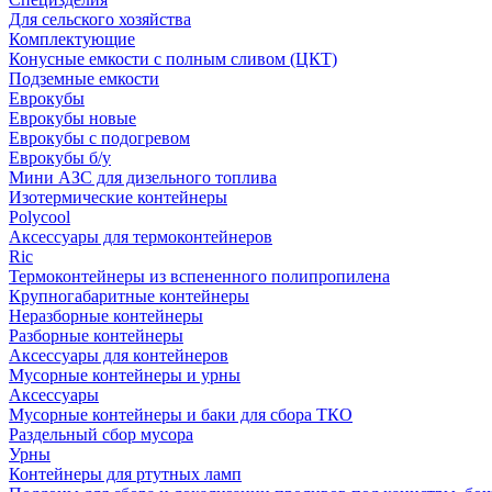
Для сельского хозяйства
Комплектующие
Конусные емкости с полным сливом (ЦКТ)
Подземные емкости
Еврокубы
Еврокубы новые
Еврокубы с подогревом
Еврокубы б/у
Мини АЗС для дизельного топлива
Изотермические контейнеры
Polycool
Аксессуары для термоконтейнеров
Ric
Термоконтейнеры из вспененного полипропилена
Крупногабаритные контейнеры
Неразборные контейнеры
Разборные контейнеры
Аксессуары для контейнеров
Мусорные контейнеры и урны
Аксессуары
Мусорные контейнеры и баки для сбора ТКО
Раздельный сбор мусора
Урны
Контейнеры для ртутных ламп