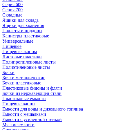
Серия 600
Серия 700
Складные
Ящики для склада
Ящики для хранения
Паллеты и поддоны
Канистры пластиковые
Универсальные
Пищевые
Пищевые эконом
Листовые пластики
Полипропиленовые листы
Полиэтиленовые листы
Бочки
Бочки металлические
Бочки пластиковые
Пластиковые бидоны и фляги
Бочки из нержавеющей стали
Пластиковые емкости
Пищевые ванны
Емкости для воды и дизельного топлива
Емкости с мешалками
Емкости с усиленной стенкой
Мягкие емкости
Специзделия