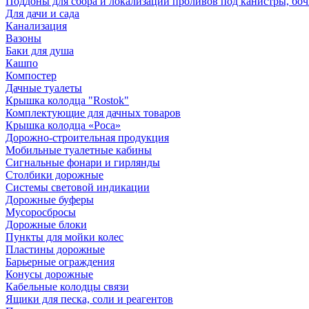
Поддоны для сбора и локализации проливов под канистры, бо
Для дачи и сада
Канализация
Вазоны
Баки для душа
Кашпо
Компостер
Дачные туалеты
Крышка колодца "Rostok"
Комплектующие для дачных товаров
Крышка колодца «Роса»
Дорожно-строительная продукция
Мобильные туалетные кабины
Сигнальные фонари и гирлянды
Столбики дорожные
Системы световой индикации
Дорожные буферы
Мусоросбросы
Дорожные блоки
Пункты для мойки колес
Пластины дорожные
Барьерные ограждения
Конусы дорожные
Кабельные колодцы связи
Ящики для песка, соли и реагентов