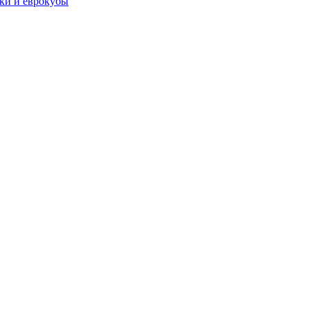
чки и еврокубы