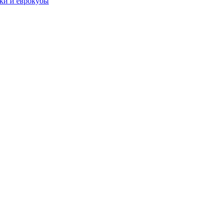
чки и еврокубы