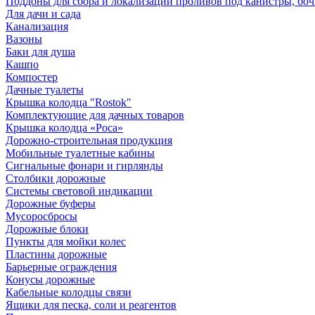
Поддоны для сбора и локализации проливов под канистры, бо
Для дачи и сада
Канализация
Вазоны
Баки для душа
Кашпо
Компостер
Дачные туалеты
Крышка колодца "Rostok"
Комплектующие для дачных товаров
Крышка колодца «Роса»
Дорожно-строительная продукция
Мобильные туалетные кабины
Сигнальные фонари и гирлянды
Столбики дорожные
Системы световой индикации
Дорожные буферы
Мусоросбросы
Дорожные блоки
Пункты для мойки колес
Пластины дорожные
Барьерные ограждения
Конусы дорожные
Кабельные колодцы связи
Ящики для песка, соли и реагентов