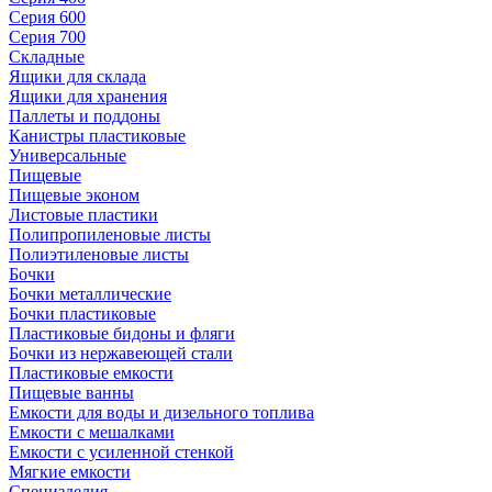
Серия 600
Серия 700
Складные
Ящики для склада
Ящики для хранения
Паллеты и поддоны
Канистры пластиковые
Универсальные
Пищевые
Пищевые эконом
Листовые пластики
Полипропиленовые листы
Полиэтиленовые листы
Бочки
Бочки металлические
Бочки пластиковые
Пластиковые бидоны и фляги
Бочки из нержавеющей стали
Пластиковые емкости
Пищевые ванны
Емкости для воды и дизельного топлива
Емкости с мешалками
Емкости с усиленной стенкой
Мягкие емкости
Специзделия