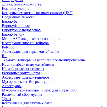
Для сельского хозяйства
Комплектующие
Конусные емкости с полным сливом (ЦКТ)
Подземные емкости
Еврокубы
Еврокубы новые
Еврокубы с подогревом
Еврокубы б/у
Мини АЗС для дизельного топлива
Изотермические контейнеры
Polycool
Аксессуары для термоконтейнеров
Ric
Термоконтейнеры из вспененного полипропилена
Крупногабаритные контейнеры
Неразборные контейнеры
Разборные контейнеры
Аксессуары для контейнеров
Мусорные контейнеры и урны
Аксессуары
Мусорные контейнеры и баки для сбора ТКО
Раздельный сбор мусора
Урны
Контейнеры для ртутных ламп