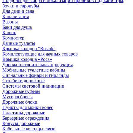
Поддоны для сбора и локализации проливов под канистры,
бочки и еврокубы
Для дачи и сада
Канализация
Вазоны
Баки для душа
Кашпо
Компостер
Дачные туалеты
Крышка колодца "Rostok"
Комплектующие для дачных товаров
Крышка колодца «Роса»
Дорожно-строительная продукция
Мобильные туалетные кабины
Сигнальные фонари и гирлянды
Столбики дорожные
Системы световой индикации
Дорожные буферы
Мусоросбросы
Дорожные блоки
Пункты для мойки колес
Пластины дорожные
Барьерные ограждения
Конусы дорожные
Кабельные колодцы связи