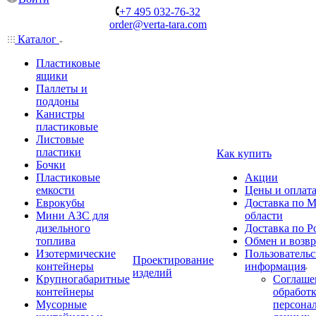
+7 495 032-76-32
order@verta-tara.com
Каталог
Пластиковые
ящики
Паллеты и
поддоны
Канистры
пластиковые
Листовые
пластики
Как купить
Бочки
Пластиковые
Акции
емкости
Цены и оплат
Еврокубы
Доставка по М
Мини АЗС для
области
дизельного
Доставка по Р
топлива
Обмен и возвр
Изотермические
Пользовательс
Проектирование
контейнеры
информация
изделий
Крупногабаритные
Соглаше
контейнеры
обработ
Мусорные
персона