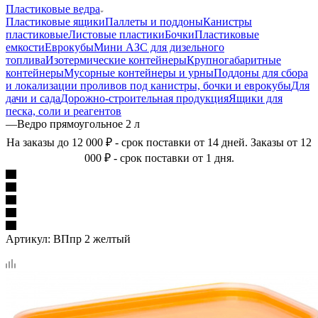
Пластиковые ведра
Пластиковые ящики
Паллеты и поддоны
Канистры
пластиковые
Листовые пластики
Бочки
Пластиковые
емкости
Еврокубы
Мини АЗС для дизельного
топлива
Изотермические контейнеры
Крупногабаритные
контейнеры
Мусорные контейнеры и урны
Поддоны для сбора
и локализации проливов под канистры, бочки и еврокубы
Для
дачи и сада
Дорожно-строительная продукция
Ящики для
песка, соли и реагентов
—
Ведро прямоугольное 2 л
На заказы до 12 000 ₽ - срок поставки от 14 дней. Заказы от 12
000 ₽ - срок поставки от 1 дня.
Артикул:
ВПпр 2 желтый