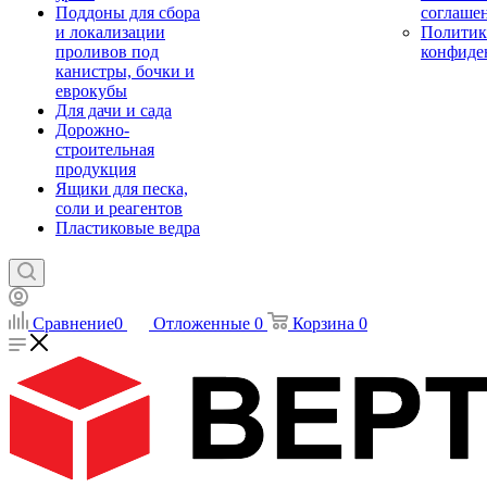
Поддоны для сбора
соглаше
и локализации
Политик
проливов под
конфиде
канистры, бочки и
еврокубы
Для дачи и сада
Дорожно-
строительная
продукция
Ящики для песка,
соли и реагентов
Пластиковые ведра
Сравнение
0
Отложенные
0
Корзина
0