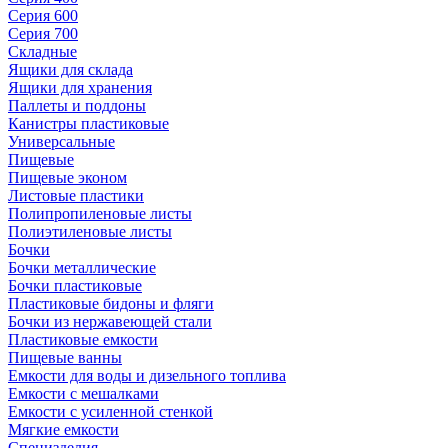
Серия 600
Серия 700
Складные
Ящики для склада
Ящики для хранения
Паллеты и поддоны
Канистры пластиковые
Универсальные
Пищевые
Пищевые эконом
Листовые пластики
Полипропиленовые листы
Полиэтиленовые листы
Бочки
Бочки металлические
Бочки пластиковые
Пластиковые бидоны и фляги
Бочки из нержавеющей стали
Пластиковые емкости
Пищевые ванны
Емкости для воды и дизельного топлива
Емкости с мешалками
Емкости с усиленной стенкой
Мягкие емкости
Специзделия