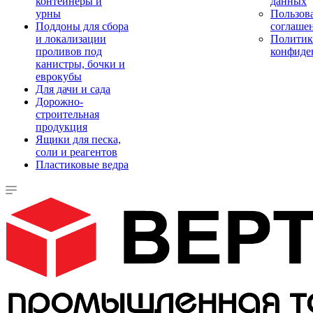
контейнеры и
данных
урны
Пользова
Поддоны для сбора
соглаше
и локализации
Политик
проливов под
конфиде
канистры, бочки и
еврокубы
Для дачи и сада
Дорожно-
строительная
продукция
Ящики для песка,
соли и реагентов
Пластиковые ведра