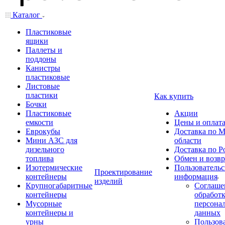
Каталог
Пластиковые
ящики
Паллеты и
поддоны
Канистры
пластиковые
Листовые
пластики
Как купить
Бочки
Пластиковые
Акции
емкости
Цены и оплат
Еврокубы
Доставка по М
Мини АЗС для
области
дизельного
Доставка по Р
топлива
Обмен и возвр
Изотермические
Пользовательс
Проектирование
контейнеры
информация
изделий
Крупногабаритные
Соглаше
контейнеры
обработ
Мусорные
персона
контейнеры и
данных
урны
Пользова