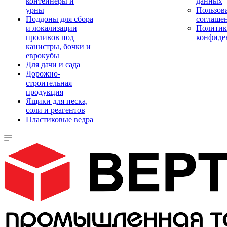
контейнеры и
данных
урны
Пользова
Поддоны для сбора
соглаше
и локализации
Политик
проливов под
конфиде
канистры, бочки и
еврокубы
Для дачи и сада
Дорожно-
строительная
продукция
Ящики для песка,
соли и реагентов
Пластиковые ведра