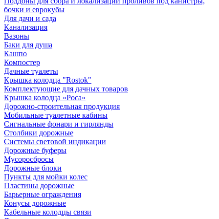
Поддоны для сбора и локализации проливов под канистры,
бочки и еврокубы
Для дачи и сада
Канализация
Вазоны
Баки для душа
Кашпо
Компостер
Дачные туалеты
Крышка колодца "Rostok"
Комплектующие для дачных товаров
Крышка колодца «Роса»
Дорожно-строительная продукция
Мобильные туалетные кабины
Сигнальные фонари и гирлянды
Столбики дорожные
Системы световой индикации
Дорожные буферы
Мусоросбросы
Дорожные блоки
Пункты для мойки колес
Пластины дорожные
Барьерные ограждения
Конусы дорожные
Кабельные колодцы связи