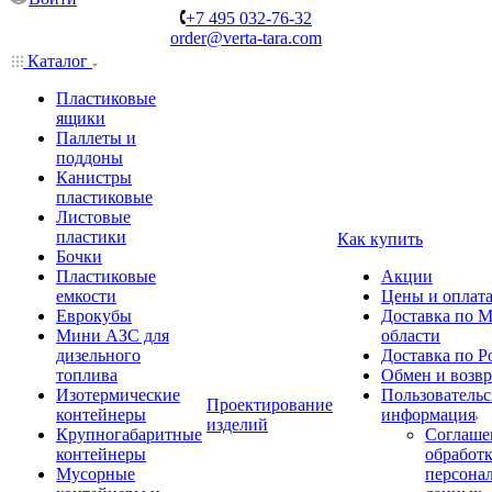
+7 495 032-76-32
order@verta-tara.com
Каталог
Пластиковые
ящики
Паллеты и
поддоны
Канистры
пластиковые
Листовые
пластики
Как купить
Бочки
Пластиковые
Акции
емкости
Цены и оплат
Еврокубы
Доставка по М
Мини АЗС для
области
дизельного
Доставка по Р
топлива
Обмен и возвр
Изотермические
Пользовательс
Проектирование
контейнеры
информация
изделий
Крупногабаритные
Соглаше
контейнеры
обработ
Мусорные
персона