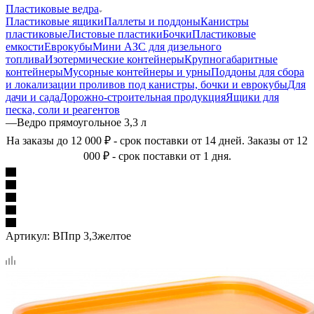
Пластиковые ведра
Пластиковые ящики
Паллеты и поддоны
Канистры
пластиковые
Листовые пластики
Бочки
Пластиковые
емкости
Еврокубы
Мини АЗС для дизельного
топлива
Изотермические контейнеры
Крупногабаритные
контейнеры
Мусорные контейнеры и урны
Поддоны для сбора
и локализации проливов под канистры, бочки и еврокубы
Для
дачи и сада
Дорожно-строительная продукция
Ящики для
песка, соли и реагентов
—
Ведро прямоугольное 3,3 л
На заказы до 12 000 ₽ - срок поставки от 14 дней. Заказы от 12
000 ₽ - срок поставки от 1 дня.
Артикул:
ВПпр 3,3желтое