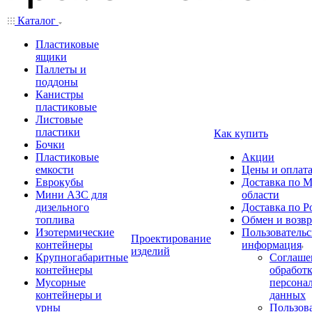
Каталог
Пластиковые
ящики
Паллеты и
поддоны
Канистры
пластиковые
Листовые
пластики
Как купить
Бочки
Пластиковые
Акции
емкости
Цены и оплат
Еврокубы
Доставка по М
Мини АЗС для
области
дизельного
Доставка по Р
топлива
Обмен и возвр
Изотермические
Пользовательс
Проектирование
контейнеры
информация
изделий
Крупногабаритные
Соглаше
контейнеры
обработ
Мусорные
персона
контейнеры и
данных
урны
Пользова