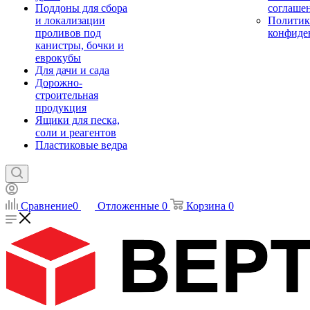
Поддоны для сбора
соглаше
и локализации
Политик
проливов под
конфиде
канистры, бочки и
еврокубы
Для дачи и сада
Дорожно-
строительная
продукция
Ящики для песка,
соли и реагентов
Пластиковые ведра
Сравнение
0
Отложенные
0
Корзина
0