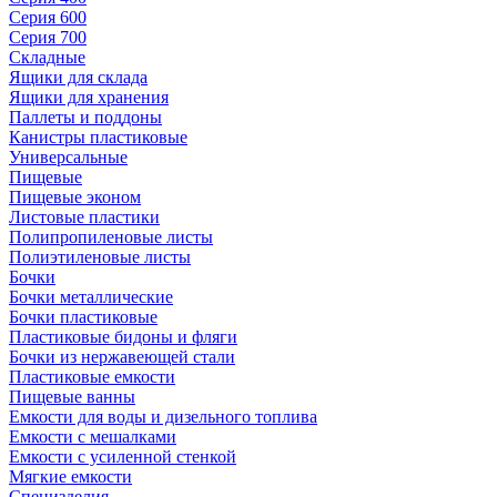
Серия 600
Серия 700
Складные
Ящики для склада
Ящики для хранения
Паллеты и поддоны
Канистры пластиковые
Универсальные
Пищевые
Пищевые эконом
Листовые пластики
Полипропиленовые листы
Полиэтиленовые листы
Бочки
Бочки металлические
Бочки пластиковые
Пластиковые бидоны и фляги
Бочки из нержавеющей стали
Пластиковые емкости
Пищевые ванны
Емкости для воды и дизельного топлива
Емкости с мешалками
Емкости с усиленной стенкой
Мягкие емкости
Специзделия