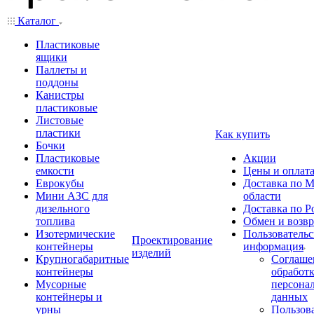
Каталог
Пластиковые
ящики
Паллеты и
поддоны
Канистры
пластиковые
Листовые
пластики
Как купить
Бочки
Пластиковые
Акции
емкости
Цены и оплат
Еврокубы
Доставка по М
Мини АЗС для
области
дизельного
Доставка по Р
топлива
Обмен и возвр
Изотермические
Пользовательс
Проектирование
контейнеры
информация
изделий
Крупногабаритные
Соглаше
контейнеры
обработ
Мусорные
персона
контейнеры и
данных
урны
Пользова