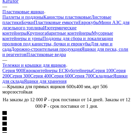
Каталог
—
Пластиковые ящики
Паллеты и поддоны
Канистры пластиковые
Листовые
пластики
Бочки
Пластиковые емкости
Еврокубы
Мини АЗС для
дизельного топлива
Изотермические
контейнеры
Крупногабаритные контейнеры
Мусорные
контейнеры и урны
Поддоны для сбора и локализации
проливов под канистры, бочки и еврокубы
Для дачи и
сада
Дорожно-строительная продукция
Ящики для песка, соли
и реагентов
Пластиковые ведра
—
Тележки и крышки для ящиков
Серия 900
Евроконтейнеры ЕС
Куботейнеры
Серия 100
Серия
200
Серия 300
Серия 400
Серия 600
Серия 700
Складные
Ящики
для склада
Ящики для хранения
—
Крышка для прямых ящиков 600х400 мм, арт 506
морозостойкая
На заказы до 12 000 ₽ - срок поставки от 14 дней. Заказы от 12
000 ₽ - срок поставки от 1 дня.