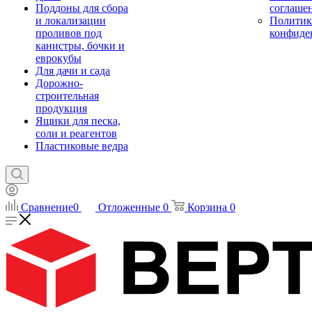
Поддоны для сбора
соглаше
и локализации
Политик
проливов под
конфиде
канистры, бочки и
еврокубы
Для дачи и сада
Дорожно-
строительная
продукция
Ящики для песка,
соли и реагентов
Пластиковые ведра
Сравнение
0
Отложенные
0
Корзина
0