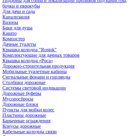
Поддоны для сбора и локализации проливов под канистры,
бочки и еврокубы
Для дачи и сада
Канализация
Вазоны
Баки для душа
Кашпо
Компостер
Дачные туалеты
Крышка колодца "Rostok"
Комплектующие для дачных товаров
Крышка колодца «Роса»
Дорожно-строительная продукция
Мобильные туалетные кабины
Сигнальные фонари и гирлянды
Столбики дорожные
Системы световой индикации
Дорожные буферы
Мусоросбросы
Дорожные блоки
Пункты для мойки колес
Пластины дорожные
Барьерные ограждения
Конусы дорожные
Кабельные колодцы связи