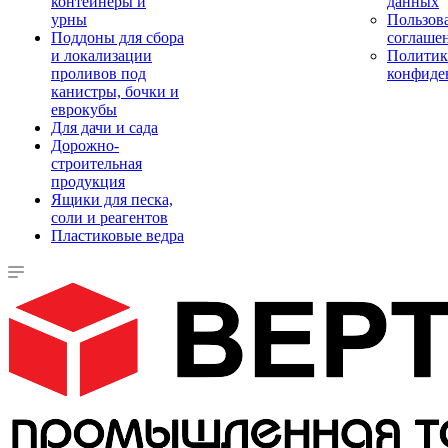
контейнеры и
данных
урны
Пользова
Поддоны для сбора
соглаше
и локализации
Политик
проливов под
конфиде
канистры, бочки и
еврокубы
Для дачи и сада
Дорожно-
строительная
продукция
Ящики для песка,
соли и реагентов
Пластиковые ведра