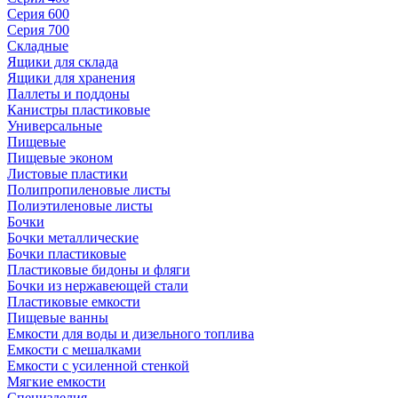
Серия 600
Серия 700
Складные
Ящики для склада
Ящики для хранения
Паллеты и поддоны
Канистры пластиковые
Универсальные
Пищевые
Пищевые эконом
Листовые пластики
Полипропиленовые листы
Полиэтиленовые листы
Бочки
Бочки металлические
Бочки пластиковые
Пластиковые бидоны и фляги
Бочки из нержавеющей стали
Пластиковые емкости
Пищевые ванны
Емкости для воды и дизельного топлива
Емкости с мешалками
Емкости с усиленной стенкой
Мягкие емкости
Специзделия