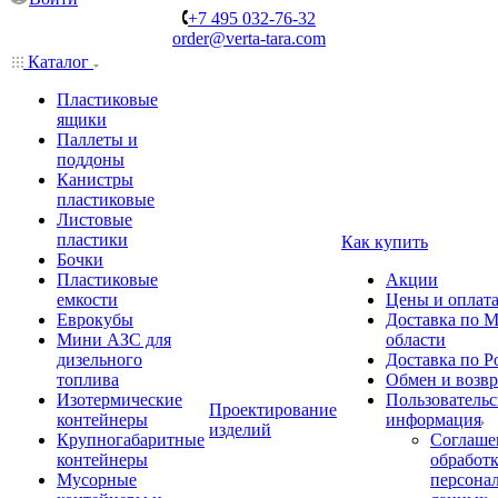
+7 495 032-76-32
order@verta-tara.com
Каталог
Пластиковые
ящики
Паллеты и
поддоны
Канистры
пластиковые
Листовые
пластики
Как купить
Бочки
Пластиковые
Акции
емкости
Цены и оплат
Еврокубы
Доставка по М
Мини АЗС для
области
дизельного
Доставка по Р
топлива
Обмен и возвр
Изотермические
Пользовательс
Проектирование
контейнеры
информация
изделий
Крупногабаритные
Соглаше
контейнеры
обработ
Мусорные
персона