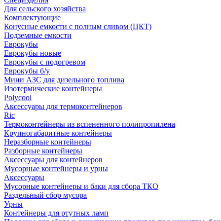
Для сельского хозяйства
Комплектующие
Конусные емкости с полным сливом (ЦКТ)
Подземные емкости
Еврокубы
Еврокубы новые
Еврокубы с подогревом
Еврокубы б/у
Мини АЗС для дизельного топлива
Изотермические контейнеры
Polycool
Аксессуары для термоконтейнеров
Ric
Термоконтейнеры из вспененного полипропилена
Крупногабаритные контейнеры
Неразборные контейнеры
Разборные контейнеры
Аксессуары для контейнеров
Мусорные контейнеры и урны
Аксессуары
Мусорные контейнеры и баки для сбора ТКО
Раздельный сбор мусора
Урны
Контейнеры для ртутных ламп