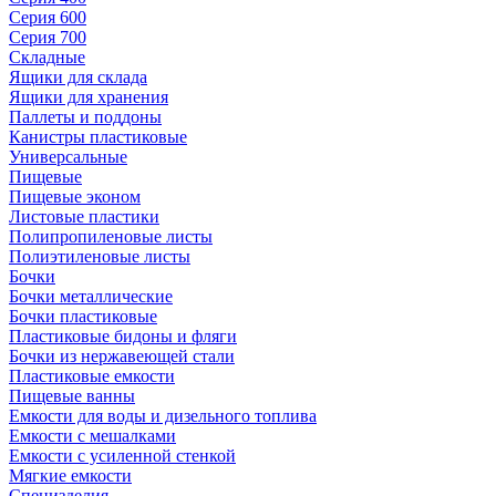
Серия 600
Серия 700
Складные
Ящики для склада
Ящики для хранения
Паллеты и поддоны
Канистры пластиковые
Универсальные
Пищевые
Пищевые эконом
Листовые пластики
Полипропиленовые листы
Полиэтиленовые листы
Бочки
Бочки металлические
Бочки пластиковые
Пластиковые бидоны и фляги
Бочки из нержавеющей стали
Пластиковые емкости
Пищевые ванны
Емкости для воды и дизельного топлива
Емкости с мешалками
Емкости с усиленной стенкой
Мягкие емкости
Специзделия