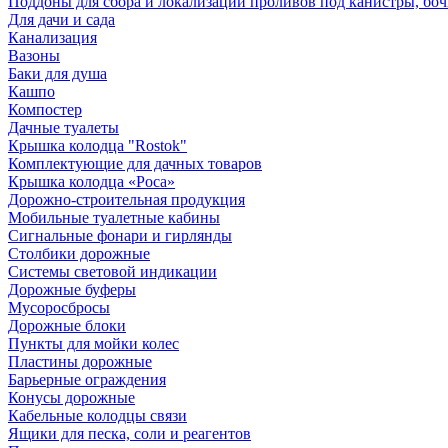
Поддоны для сбора и локализации проливов под канистры, бо
Для дачи и сада
Канализация
Вазоны
Баки для душа
Кашпо
Компостер
Дачные туалеты
Крышка колодца "Rostok"
Комплектующие для дачных товаров
Крышка колодца «Роса»
Дорожно-строительная продукция
Мобильные туалетные кабины
Сигнальные фонари и гирлянды
Столбики дорожные
Системы световой индикации
Дорожные буферы
Мусоросбросы
Дорожные блоки
Пункты для мойки колес
Пластины дорожные
Барьерные ограждения
Конусы дорожные
Кабельные колодцы связи
Ящики для песка, соли и реагентов