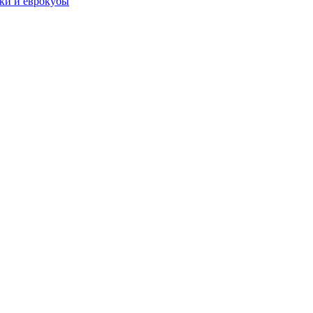
чки и еврокубы