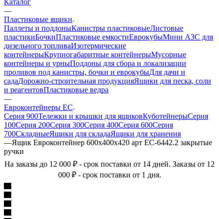
Каталог
—
Пластиковые ящики
Паллеты и поддоны
Канистры пластиковые
Листовые
пластики
Бочки
Пластиковые емкости
Еврокубы
Мини АЗС для
дизельного топлива
Изотермические
контейнеры
Крупногабаритные контейнеры
Мусорные
контейнеры и урны
Поддоны для сбора и локализации
проливов под канистры, бочки и еврокубы
Для дачи и
сада
Дорожно-строительная продукция
Ящики для песка, соли
и реагентов
Пластиковые ведра
—
Евроконтейнеры ЕС
Серия 900
Тележки и крышки для ящиков
Куботейнеры
Серия
100
Серия 200
Серия 300
Серия 400
Серия 600
Серия
700
Складные
Ящики для склада
Ящики для хранения
—
Ящик Евроконтейнер 600х400х420 арт EC-6442.2 закрытые
ручки
На заказы до 12 000 ₽ - срок поставки от 14 дней. Заказы от 12
000 ₽ - срок поставки от 1 дня.