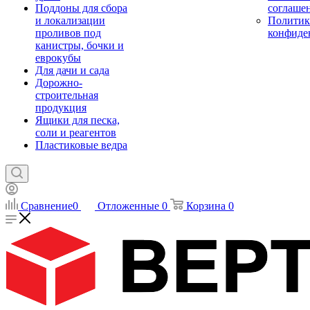
Поддоны для сбора
соглаше
и локализации
Политик
проливов под
конфиде
канистры, бочки и
еврокубы
Для дачи и сада
Дорожно-
строительная
продукция
Ящики для песка,
соли и реагентов
Пластиковые ведра
Сравнение
0
Отложенные
0
Корзина
0