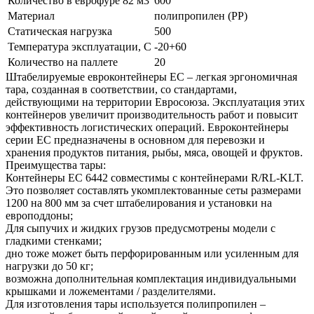
Количество в еврофуре 82 м3
600
Материал
полипропилен (PP)
Статическая нагрузка
500
Температура эксплуатации, С
-20+60
Количество на паллете
20
Штабелируемые евроконтейнеры ЕС – легкая эргономичная
тара, созданная в соответствии, со стандартами,
действующими на территории Евросоюза. Эксплуатация этих
контейнеров увеличит производительность работ и повысит
эффективность логистических операций. Евроконтейнеры
серии ЕС предназначены в основном для перевозки и
хранения продуктов питания, рыбы, мяса, овощей и фруктов.
Преимущества тары:
Контейнеры ЕС 6442 совместимы с контейнерами R/RL-KLT.
Это позволяет составлять укомплектованные сеты размерами
1200 на 800 мм за счет штабелирования и установки на
европоддоны;
Для сыпучих и жидких грузов предусмотрены модели с
гладкими стенками;
дно тоже может быть перфорированным или усиленным для
нагрузки до 50 кг;
возможна дополнительная комплектация индивидуальными
крышками и ложементами / разделителями.
Для изготовления тары используется полипропилен –