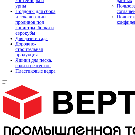
контейнеры и
данных
урны
Пользова
Поддоны для сбора
соглаше
и локализации
Политик
проливов под
конфиде
канистры, бочки и
еврокубы
Для дачи и сада
Дорожно-
строительная
продукция
Ящики для песка,
соли и реагентов
Пластиковые ведра