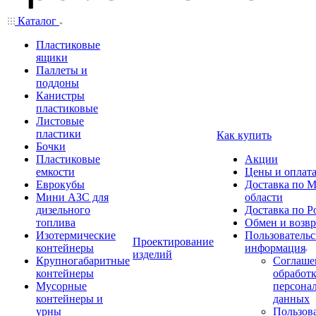
Каталог
Пластиковые
ящики
Паллеты и
поддоны
Канистры
пластиковые
Листовые
пластики
Как купить
Бочки
Пластиковые
Акции
емкости
Цены и оплат
Еврокубы
Доставка по М
Мини АЗС для
области
дизельного
Доставка по Р
топлива
Обмен и возвр
Изотермические
Пользовательс
Проектирование
контейнеры
информация
изделий
Крупногабаритные
Соглаше
контейнеры
обработ
Мусорные
персона
контейнеры и
данных
урны
Пользова