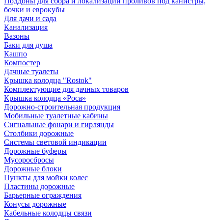
Поддоны для сбора и локализации проливов под канистры,
бочки и еврокубы
Для дачи и сада
Канализация
Вазоны
Баки для душа
Кашпо
Компостер
Дачные туалеты
Крышка колодца "Rostok"
Комплектующие для дачных товаров
Крышка колодца «Роса»
Дорожно-строительная продукция
Мобильные туалетные кабины
Сигнальные фонари и гирлянды
Столбики дорожные
Системы световой индикации
Дорожные буферы
Мусоросбросы
Дорожные блоки
Пункты для мойки колес
Пластины дорожные
Барьерные ограждения
Конусы дорожные
Кабельные колодцы связи