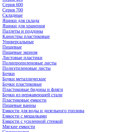
Серия 600
Серия 700
Складные
Ящики для склада
Ящики для хранения
Паллеты и поддоны
Канистры пластиковые
Универсальные
Пищевые
Пищевые эконом
Листовые пластики
Полипропиленовые листы
Полиэтиленовые листы
Бочки
Бочки металлические
Бочки пластиковые
Пластиковые бидоны и фляги
Бочки из нержавеющей стали
Пластиковые емкости
Пищевые ванны
Емкости для воды и дизельного топлива
Емкости с мешалками
Емкости с усиленной стенкой
Мягкие емкости
Специзделия