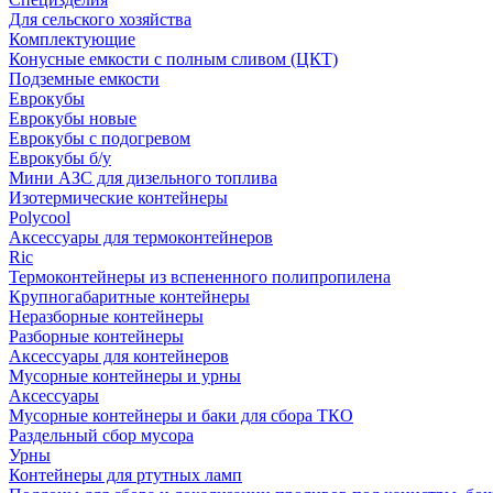
Для сельского хозяйства
Комплектующие
Конусные емкости с полным сливом (ЦКТ)
Подземные емкости
Еврокубы
Еврокубы новые
Еврокубы с подогревом
Еврокубы б/у
Мини АЗС для дизельного топлива
Изотермические контейнеры
Polycool
Аксессуары для термоконтейнеров
Ric
Термоконтейнеры из вспененного полипропилена
Крупногабаритные контейнеры
Неразборные контейнеры
Разборные контейнеры
Аксессуары для контейнеров
Мусорные контейнеры и урны
Аксессуары
Мусорные контейнеры и баки для сбора ТКО
Раздельный сбор мусора
Урны
Контейнеры для ртутных ламп