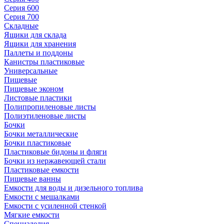
Серия 600
Серия 700
Складные
Ящики для склада
Ящики для хранения
Паллеты и поддоны
Канистры пластиковые
Универсальные
Пищевые
Пищевые эконом
Листовые пластики
Полипропиленовые листы
Полиэтиленовые листы
Бочки
Бочки металлические
Бочки пластиковые
Пластиковые бидоны и фляги
Бочки из нержавеющей стали
Пластиковые емкости
Пищевые ванны
Емкости для воды и дизельного топлива
Емкости с мешалками
Емкости с усиленной стенкой
Мягкие емкости
Специзделия