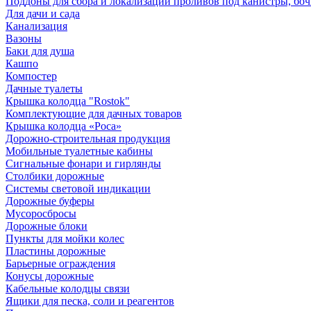
Поддоны для сбора и локализации проливов под канистры, бо
Для дачи и сада
Канализация
Вазоны
Баки для душа
Кашпо
Компостер
Дачные туалеты
Крышка колодца "Rostok"
Комплектующие для дачных товаров
Крышка колодца «Роса»
Дорожно-строительная продукция
Мобильные туалетные кабины
Сигнальные фонари и гирлянды
Столбики дорожные
Системы световой индикации
Дорожные буферы
Мусоросбросы
Дорожные блоки
Пункты для мойки колес
Пластины дорожные
Барьерные ограждения
Конусы дорожные
Кабельные колодцы связи
Ящики для песка, соли и реагентов