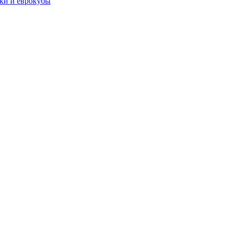
чки и еврокубы