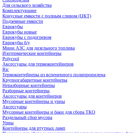
Для сельского хозяйства
Комплектующие
Конусные емкости с полным сливом (ЦКТ)
Подземные емкости
Еврокубы
Еврокубы новые
Еврокубы с подогревом
Еврокубы б/у
Мини АЗС для дизельного топлива
Изотермические контейнеры
Polycool
Аксессуары для термоконтейнеров
Ric
Термоконтейнеры из вспененного полипропилена
Крупногабаритные контейнеры
Неразборные контейнеры
Разборные контейнеры
Аксессуары для контейнеров
Мусорные контейнеры и урны
Аксессуары
Мусорные контейнеры и баки для сбора ТКО
Раздельный сбор мусора
Урны
Контейнеры для ртутных ламп