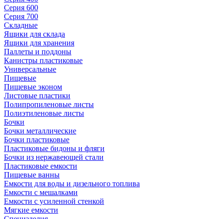
Серия 600
Серия 700
Складные
Ящики для склада
Ящики для хранения
Паллеты и поддоны
Канистры пластиковые
Универсальные
Пищевые
Пищевые эконом
Листовые пластики
Полипропиленовые листы
Полиэтиленовые листы
Бочки
Бочки металлические
Бочки пластиковые
Пластиковые бидоны и фляги
Бочки из нержавеющей стали
Пластиковые емкости
Пищевые ванны
Емкости для воды и дизельного топлива
Емкости с мешалками
Емкости с усиленной стенкой
Мягкие емкости
Специзделия