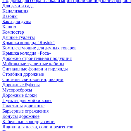
Поддоны для сбора и локализации проливов под канистры, бо
Для дачи и сада
Канализация
Вазоны
Баки для душа
Кашпо
Компостер
Дачные туалеты
Крышка колодца "Rostok"
Комплектующие для дачных товаров
Крышка колодца «Роса»
Дорожно-строительная продукция
Мобильные туалетные кабины
Сигнальные фонари и гирлянды
Столбики дорожные
Системы световой индикации
Дорожные буферы
Мусоросбросы
Дорожные блоки
Пункты для мойки колес
Пластины дорожные
Барьерные ограждения
Конусы дорожные
Кабельные колодцы связи
Ящики для песка, соли и реагентов