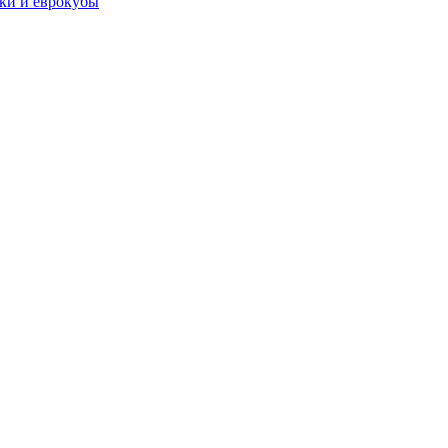
чки и еврокубы