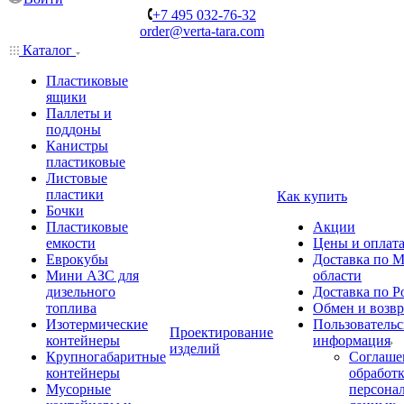
+7 495 032-76-32
order@verta-tara.com
Каталог
Пластиковые
ящики
Паллеты и
поддоны
Канистры
пластиковые
Листовые
пластики
Как купить
Бочки
Пластиковые
Акции
емкости
Цены и оплат
Еврокубы
Доставка по М
Мини АЗС для
области
дизельного
Доставка по Р
топлива
Обмен и возвр
Изотермические
Пользовательс
Проектирование
контейнеры
информация
изделий
Крупногабаритные
Соглаше
контейнеры
обработ
Мусорные
персона