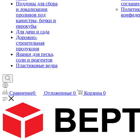
Поддоны для сбора
соглаше
и локализации
Политик
проливов под
конфиде
канистры, бочки и
еврокубы
Для дачи и сада
Дорожно-
строительная
продукция
Ящики для песка,
соли и реагентов
Пластиковые ведра
Сравнение
0
Отложенные
0
Корзина
0