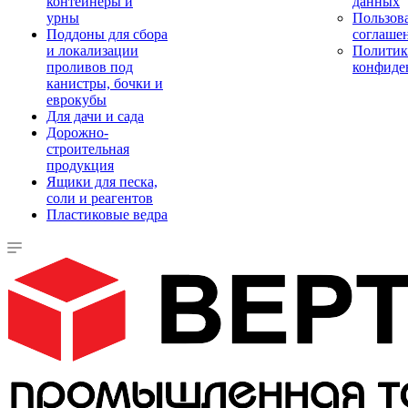
контейнеры и
данных
урны
Пользова
Поддоны для сбора
соглаше
и локализации
Политик
проливов под
конфиде
канистры, бочки и
еврокубы
Для дачи и сада
Дорожно-
строительная
продукция
Ящики для песка,
соли и реагентов
Пластиковые ведра