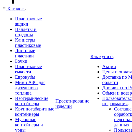
Каталог
Пластиковые
ящики
Паллеты и
поддоны
Канистры
пластиковые
Листовые
пластики
Как купить
Бочки
Пластиковые
Акции
емкости
Цены и оплат
Еврокубы
Доставка по М
Мини АЗС для
области
дизельного
Доставка по Р
топлива
Обмен и возвр
Изотермические
Пользовательс
Проектирование
контейнеры
информация
изделий
Крупногабаритные
Соглаше
контейнеры
обработ
Мусорные
персона
контейнеры и
данных
урны
Пользова