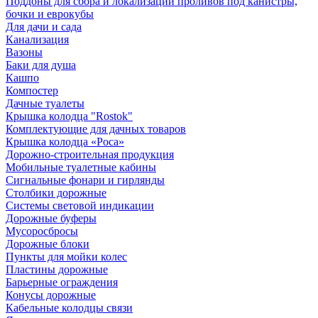
Поддоны для сбора и локализации проливов под канистры,
бочки и еврокубы
Для дачи и сада
Канализация
Вазоны
Баки для душа
Кашпо
Компостер
Дачные туалеты
Крышка колодца "Rostok"
Комплектующие для дачных товаров
Крышка колодца «Роса»
Дорожно-строительная продукция
Мобильные туалетные кабины
Сигнальные фонари и гирлянды
Столбики дорожные
Системы световой индикации
Дорожные буферы
Мусоросбросы
Дорожные блоки
Пункты для мойки колес
Пластины дорожные
Барьерные ограждения
Конусы дорожные
Кабельные колодцы связи