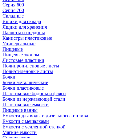
Серия 600
Серия 700
Складные
Ящики для склада
Ящики для хранения
Паллеты и поддоны
Канистры пластиковые
Универсальные
Пищевые
Пищевые эконом
Листовые пластики
Полипропиленовые листы
Полиэтиленовые листы
Бочки
Бочки металлические
Бочки пластиковые
Пластиковые бидоны и фляги
Бочки из нержавеющей стали
Пластиковые емкости
Пищевые ванны
Емкости для воды и дизельного топлива
Емкости с мешалками
Емкости с усиленной стенкой
Мягкие емкости
Специзделия