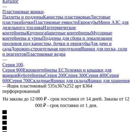
Каталог
—
Пластиковые ящики
Паллеты и поддоны
Канистры пластиковые
Листовые
пластики
Бочки
Пластиковые емкости
Еврокубы
Мини АЗС для
дизельного топлива
Изотермические
контейнеры
Крупногабаритные контейнеры
Мусорные
контейнеры и урны
Поддоны для сбора и локализации
проливов под канистры, бочки и еврокубы
Для дачи и
сада
Дорожно-строительная продукция
Ящики для песка, соли
и реагентов
Пластиковые ведра
—
Серия 100
Серия 900
Евроконтейнеры ЕС
Тележки и крышки для
ящиков
Куботейнеры
Серия 200
Серия 300
Серия 400
Серия
600
Серия 700
Складные
Ящики для склада
Ящики для хранения
—
Ящик пластиковый 535х367х252 арт Б364
перфорированный
На заказы до 12 000 ₽ - срок поставки от 14 дней. Заказы от 12
000 ₽ - срок поставки от 1 дня.