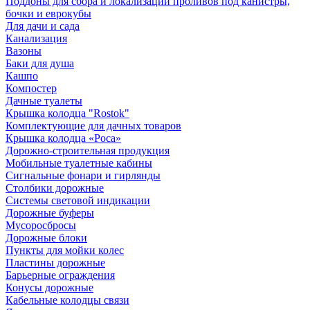
Поддоны для сбора и локализации проливов под канистры,
бочки и еврокубы
Для дачи и сада
Канализация
Вазоны
Баки для душа
Кашпо
Компостер
Дачные туалеты
Крышка колодца "Rostok"
Комплектующие для дачных товаров
Крышка колодца «Роса»
Дорожно-строительная продукция
Мобильные туалетные кабины
Сигнальные фонари и гирлянды
Столбики дорожные
Системы световой индикации
Дорожные буферы
Мусоросбросы
Дорожные блоки
Пункты для мойки колес
Пластины дорожные
Барьерные ограждения
Конусы дорожные
Кабельные колодцы связи