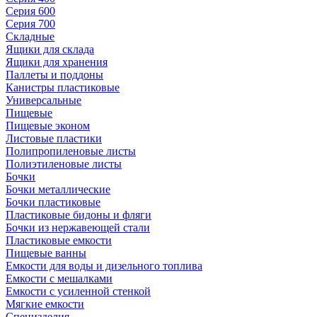
Серия 600
Серия 700
Складные
Ящики для склада
Ящики для хранения
Паллеты и поддоны
Канистры пластиковые
Универсальные
Пищевые
Пищевые эконом
Листовые пластики
Полипропиленовые листы
Полиэтиленовые листы
Бочки
Бочки металлические
Бочки пластиковые
Пластиковые бидоны и фляги
Бочки из нержавеющей стали
Пластиковые емкости
Пищевые ванны
Емкости для воды и дизельного топлива
Емкости с мешалками
Емкости с усиленной стенкой
Мягкие емкости
Специзделия