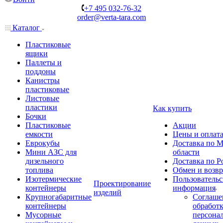
+7 495 032-76-32
order@verta-tara.com
Каталог
Пластиковые
ящики
Паллеты и
поддоны
Канистры
пластиковые
Листовые
пластики
Как купить
Бочки
Пластиковые
Акции
емкости
Цены и оплат
Еврокубы
Доставка по М
Мини АЗС для
области
дизельного
Доставка по Р
топлива
Обмен и возвр
Изотермические
Пользовательс
Проектирование
контейнеры
информация
изделий
Крупногабаритные
Соглаше
контейнеры
обработ
Мусорные
персона