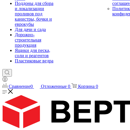
Поддоны для сбора
соглаше
и локализации
Политик
проливов под
конфиде
канистры, бочки и
еврокубы
Для дачи и сада
Дорожно-
строительная
продукция
Ящики для песка,
соли и реагентов
Пластиковые ведра
Сравнение
0
Отложенные
0
Корзина
0