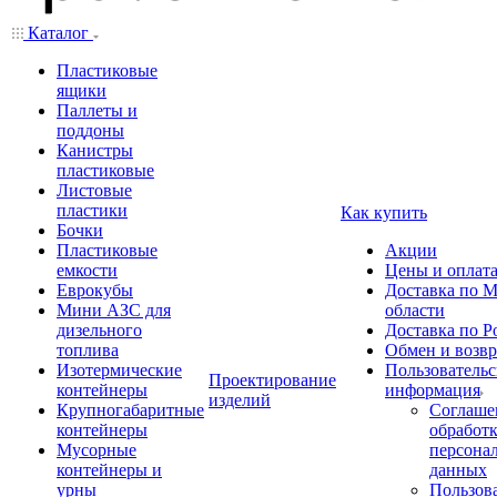
Каталог
Пластиковые
ящики
Паллеты и
поддоны
Канистры
пластиковые
Листовые
пластики
Как купить
Бочки
Пластиковые
Акции
емкости
Цены и оплат
Еврокубы
Доставка по М
Мини АЗС для
области
дизельного
Доставка по Р
топлива
Обмен и возвр
Изотермические
Пользовательс
Проектирование
контейнеры
информация
изделий
Крупногабаритные
Соглаше
контейнеры
обработ
Мусорные
персона
контейнеры и
данных
урны
Пользова