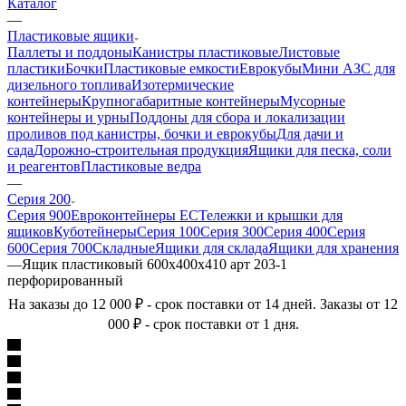
Каталог
—
Пластиковые ящики
Паллеты и поддоны
Канистры пластиковые
Листовые
пластики
Бочки
Пластиковые емкости
Еврокубы
Мини АЗС для
дизельного топлива
Изотермические
контейнеры
Крупногабаритные контейнеры
Мусорные
контейнеры и урны
Поддоны для сбора и локализации
проливов под канистры, бочки и еврокубы
Для дачи и
сада
Дорожно-строительная продукция
Ящики для песка, соли
и реагентов
Пластиковые ведра
—
Серия 200
Серия 900
Евроконтейнеры ЕС
Тележки и крышки для
ящиков
Куботейнеры
Серия 100
Серия 300
Серия 400
Серия
600
Серия 700
Складные
Ящики для склада
Ящики для хранения
—
Ящик пластиковый 600х400х410 арт 203-1
перфорированный
На заказы до 12 000 ₽ - срок поставки от 14 дней. Заказы от 12
000 ₽ - срок поставки от 1 дня.