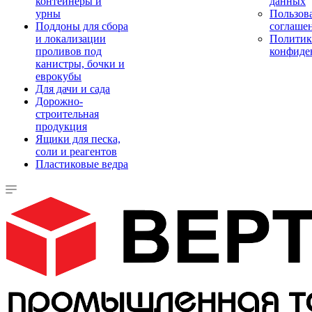
контейнеры и
данных
урны
Пользова
Поддоны для сбора
соглаше
и локализации
Политик
проливов под
конфиде
канистры, бочки и
еврокубы
Для дачи и сада
Дорожно-
строительная
продукция
Ящики для песка,
соли и реагентов
Пластиковые ведра