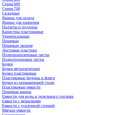
Серия 600
Серия 700
Складные
Ящики для склада
Ящики для хранения
Паллеты и поддоны
Канистры пластиковые
Универсальные
Пищевые
Пищевые эконом
Листовые пластики
Полипропиленовые листы
Полиэтиленовые листы
Бочки
Бочки металлические
Бочки пластиковые
Пластиковые бидоны и фляги
Бочки из нержавеющей стали
Пластиковые емкости
Пищевые ванны
Емкости для воды и дизельного топлива
Емкости с мешалками
Емкости с усиленной стенкой
Мягкие емкости
Специзделия