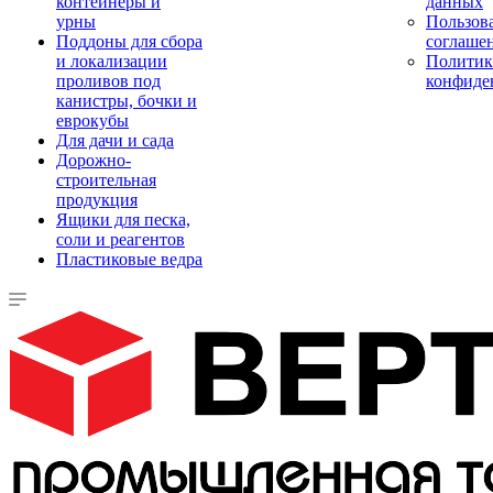
контейнеры и
данных
урны
Пользова
Поддоны для сбора
соглаше
и локализации
Политик
проливов под
конфиде
канистры, бочки и
еврокубы
Для дачи и сада
Дорожно-
строительная
продукция
Ящики для песка,
соли и реагентов
Пластиковые ведра