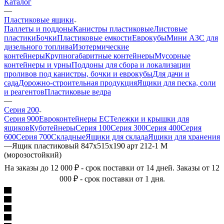
Каталог
—
Пластиковые ящики
Паллеты и поддоны
Канистры пластиковые
Листовые
пластики
Бочки
Пластиковые емкости
Еврокубы
Мини АЗС для
дизельного топлива
Изотермические
контейнеры
Крупногабаритные контейнеры
Мусорные
контейнеры и урны
Поддоны для сбора и локализации
проливов под канистры, бочки и еврокубы
Для дачи и
сада
Дорожно-строительная продукция
Ящики для песка, соли
и реагентов
Пластиковые ведра
—
Серия 200
Серия 900
Евроконтейнеры ЕС
Тележки и крышки для
ящиков
Куботейнеры
Серия 100
Серия 300
Серия 400
Серия
600
Серия 700
Складные
Ящики для склада
Ящики для хранения
—
Ящик пластиковый 847х515х190 арт 212-1 М
(морозостойкий)
На заказы до 12 000 ₽ - срок поставки от 14 дней. Заказы от 12
000 ₽ - срок поставки от 1 дня.