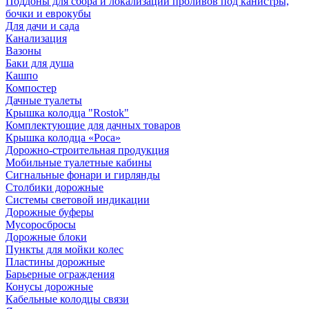
Поддоны для сбора и локализации проливов под канистры,
бочки и еврокубы
Для дачи и сада
Канализация
Вазоны
Баки для душа
Кашпо
Компостер
Дачные туалеты
Крышка колодца "Rostok"
Комплектующие для дачных товаров
Крышка колодца «Роса»
Дорожно-строительная продукция
Мобильные туалетные кабины
Сигнальные фонари и гирлянды
Столбики дорожные
Системы световой индикации
Дорожные буферы
Мусоросбросы
Дорожные блоки
Пункты для мойки колес
Пластины дорожные
Барьерные ограждения
Конусы дорожные
Кабельные колодцы связи