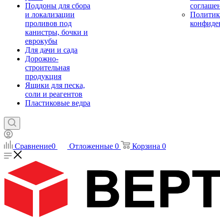
Поддоны для сбора
соглаше
и локализации
Политик
проливов под
конфиде
канистры, бочки и
еврокубы
Для дачи и сада
Дорожно-
строительная
продукция
Ящики для песка,
соли и реагентов
Пластиковые ведра
Сравнение
0
Отложенные
0
Корзина
0