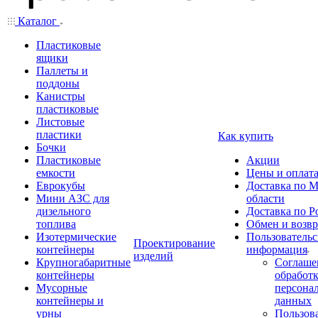
Каталог
Пластиковые
ящики
Паллеты и
поддоны
Канистры
пластиковые
Листовые
пластики
Как купить
Бочки
Пластиковые
Акции
емкости
Цены и оплат
Еврокубы
Доставка по М
Мини АЗС для
области
дизельного
Доставка по Р
топлива
Обмен и возвр
Изотермические
Пользовательс
Проектирование
контейнеры
информация
изделий
Крупногабаритные
Соглаше
контейнеры
обработ
Мусорные
персона
контейнеры и
данных
урны
Пользова