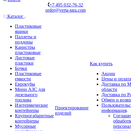
+7 495 032-76-32
order@verta-tara.com
Каталог
Пластиковые
ящики
Паллеты и
поддоны
Канистры
пластиковые
Листовые
пластики
Как купить
Бочки
Пластиковые
Акции
емкости
Цены и оплат
Еврокубы
Доставка по М
Мини АЗС для
области
дизельного
Доставка по Р
топлива
Обмен и возвр
Изотермические
Пользовательс
Проектирование
контейнеры
информация
изделий
Крупногабаритные
Соглаше
контейнеры
обработ
Мусорные
персона