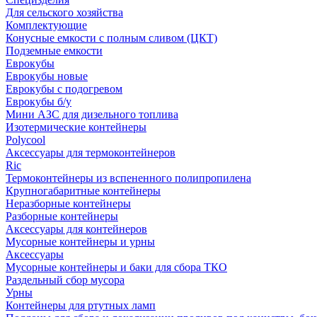
Для сельского хозяйства
Комплектующие
Конусные емкости с полным сливом (ЦКТ)
Подземные емкости
Еврокубы
Еврокубы новые
Еврокубы с подогревом
Еврокубы б/у
Мини АЗС для дизельного топлива
Изотермические контейнеры
Polycool
Аксессуары для термоконтейнеров
Ric
Термоконтейнеры из вспененного полипропилена
Крупногабаритные контейнеры
Неразборные контейнеры
Разборные контейнеры
Аксессуары для контейнеров
Мусорные контейнеры и урны
Аксессуары
Мусорные контейнеры и баки для сбора ТКО
Раздельный сбор мусора
Урны
Контейнеры для ртутных ламп