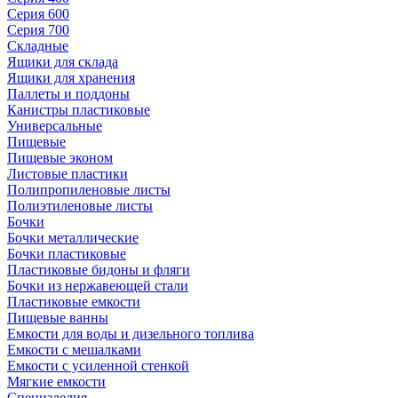
Серия 600
Серия 700
Складные
Ящики для склада
Ящики для хранения
Паллеты и поддоны
Канистры пластиковые
Универсальные
Пищевые
Пищевые эконом
Листовые пластики
Полипропиленовые листы
Полиэтиленовые листы
Бочки
Бочки металлические
Бочки пластиковые
Пластиковые бидоны и фляги
Бочки из нержавеющей стали
Пластиковые емкости
Пищевые ванны
Емкости для воды и дизельного топлива
Емкости с мешалками
Емкости с усиленной стенкой
Мягкие емкости
Специзделия