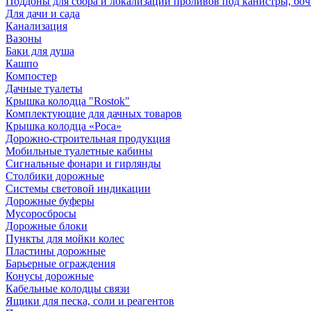
Поддоны для сбора и локализации проливов под канистры, бо
Для дачи и сада
Канализация
Вазоны
Баки для душа
Кашпо
Компостер
Дачные туалеты
Крышка колодца "Rostok"
Комплектующие для дачных товаров
Крышка колодца «Роса»
Дорожно-строительная продукция
Мобильные туалетные кабины
Сигнальные фонари и гирлянды
Столбики дорожные
Системы световой индикации
Дорожные буферы
Мусоросбросы
Дорожные блоки
Пункты для мойки колес
Пластины дорожные
Барьерные ограждения
Конусы дорожные
Кабельные колодцы связи
Ящики для песка, соли и реагентов