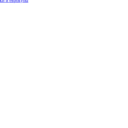
чки и еврокубы