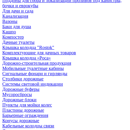
Поддоны для сбора и локализации проливов под канистры,
бочки и еврокубы
Для дачи и сада
Канализация
Вазоны
Баки для душа
Кашпо
Компостер
Дачные туалеты
Крышка колодца "Rostok"
Комплектующие для дачных товаров
Крышка колодца «Роса»
Дорожно-строительная продукция
Мобильные туалетные кабины
Сигнальные фонари и гирлянды
Столбики дорожные
Системы световой индикации
Дорожные буферы
Мусоросбросы
Дорожные блоки
Пункты для мойки колес
Пластины дорожные
Барьерные ограждения
Конусы дорожные
Кабельные колодцы связи