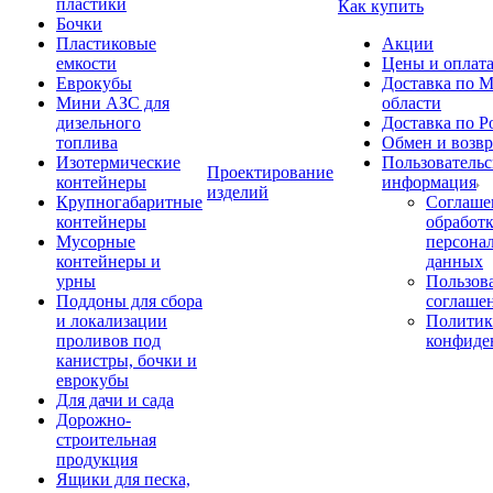
пластики
Как купить
Бочки
Пластиковые
Акции
емкости
Цены и оплат
Еврокубы
Доставка по М
Мини АЗС для
области
дизельного
Доставка по Р
топлива
Обмен и возвр
Изотермические
Пользовательс
Проектирование
контейнеры
информация
изделий
Крупногабаритные
Соглаше
контейнеры
обработ
Мусорные
персона
контейнеры и
данных
урны
Пользова
Поддоны для сбора
соглаше
и локализации
Политик
проливов под
конфиде
канистры, бочки и
еврокубы
Для дачи и сада
Дорожно-
строительная
продукция
Ящики для песка,