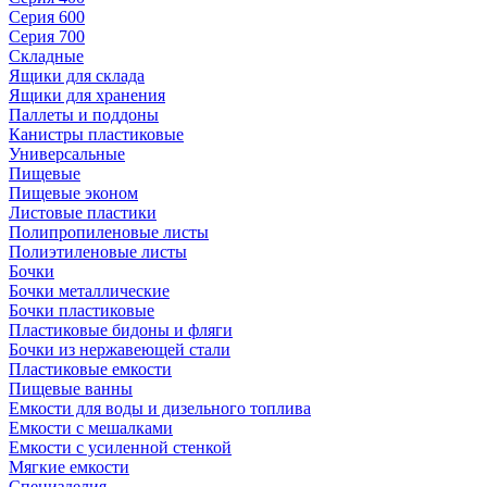
Серия 600
Серия 700
Складные
Ящики для склада
Ящики для хранения
Паллеты и поддоны
Канистры пластиковые
Универсальные
Пищевые
Пищевые эконом
Листовые пластики
Полипропиленовые листы
Полиэтиленовые листы
Бочки
Бочки металлические
Бочки пластиковые
Пластиковые бидоны и фляги
Бочки из нержавеющей стали
Пластиковые емкости
Пищевые ванны
Емкости для воды и дизельного топлива
Емкости с мешалками
Емкости с усиленной стенкой
Мягкие емкости
Специзделия