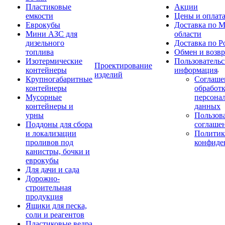
Пластиковые
Акции
емкости
Цены и оплат
Еврокубы
Доставка по М
Мини АЗС для
области
дизельного
Доставка по Р
топлива
Обмен и возвр
Изотермические
Пользовательс
Проектирование
контейнеры
информация
изделий
Крупногабаритные
Соглаше
контейнеры
обработ
Мусорные
персона
контейнеры и
данных
урны
Пользова
Поддоны для сбора
соглаше
и локализации
Политик
проливов под
конфиде
канистры, бочки и
еврокубы
Для дачи и сада
Дорожно-
строительная
продукция
Ящики для песка,
соли и реагентов
Пластиковые ведра