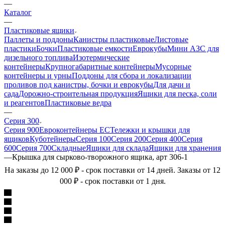
—
Каталог
—
Пластиковые ящики
Паллеты и поддоны
Канистры пластиковые
Листовые
пластики
Бочки
Пластиковые емкости
Еврокубы
Мини АЗС для
дизельного топлива
Изотермические
контейнеры
Крупногабаритные контейнеры
Мусорные
контейнеры и урны
Поддоны для сбора и локализации
проливов под канистры, бочки и еврокубы
Для дачи и
сада
Дорожно-строительная продукция
Ящики для песка, соли
и реагентов
Пластиковые ведра
—
Серия 300
Серия 900
Евроконтейнеры ЕС
Тележки и крышки для
ящиков
Куботейнеры
Серия 100
Серия 200
Серия 400
Серия
600
Серия 700
Складные
Ящики для склада
Ящики для хранения
—
Крышка для сырково-творожного ящика, арт 306-1
На заказы до 12 000 ₽ - срок поставки от 14 дней. Заказы от 12
000 ₽ - срок поставки от 1 дня.