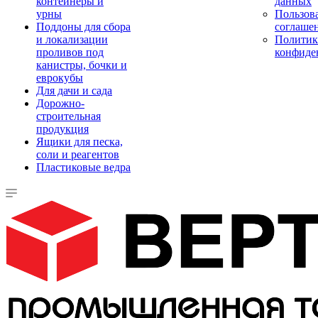
контейнеры и
данных
урны
Пользова
Поддоны для сбора
соглаше
и локализации
Политик
проливов под
конфиде
канистры, бочки и
еврокубы
Для дачи и сада
Дорожно-
строительная
продукция
Ящики для песка,
соли и реагентов
Пластиковые ведра