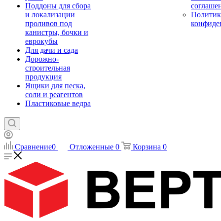
Поддоны для сбора
соглаше
и локализации
Политик
проливов под
конфиде
канистры, бочки и
еврокубы
Для дачи и сада
Дорожно-
строительная
продукция
Ящики для песка,
соли и реагентов
Пластиковые ведра
Сравнение
0
Отложенные
0
Корзина
0