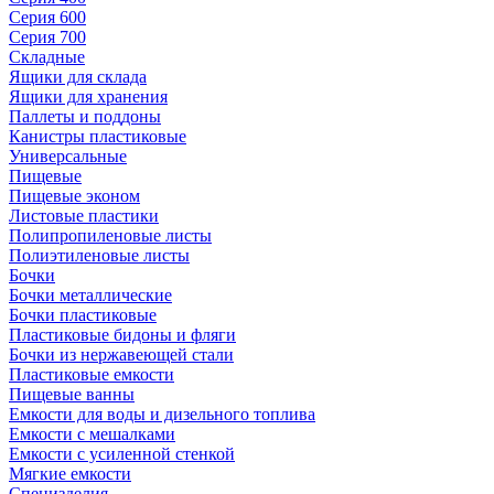
Серия 600
Серия 700
Складные
Ящики для склада
Ящики для хранения
Паллеты и поддоны
Канистры пластиковые
Универсальные
Пищевые
Пищевые эконом
Листовые пластики
Полипропиленовые листы
Полиэтиленовые листы
Бочки
Бочки металлические
Бочки пластиковые
Пластиковые бидоны и фляги
Бочки из нержавеющей стали
Пластиковые емкости
Пищевые ванны
Емкости для воды и дизельного топлива
Емкости с мешалками
Емкости с усиленной стенкой
Мягкие емкости
Специзделия