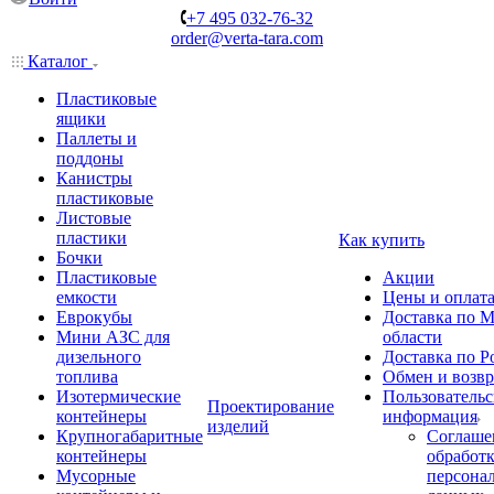
+7 495 032-76-32
order@verta-tara.com
Каталог
Пластиковые
ящики
Паллеты и
поддоны
Канистры
пластиковые
Листовые
пластики
Как купить
Бочки
Пластиковые
Акции
емкости
Цены и оплат
Еврокубы
Доставка по М
Мини АЗС для
области
дизельного
Доставка по Р
топлива
Обмен и возвр
Изотермические
Пользовательс
Проектирование
контейнеры
информация
изделий
Крупногабаритные
Соглаше
контейнеры
обработ
Мусорные
персона