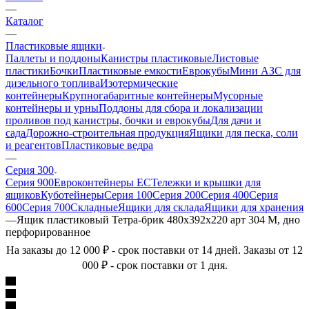
—
Каталог
—
Пластиковые ящики
Паллеты и поддоны
Канистры пластиковые
Листовые
пластики
Бочки
Пластиковые емкости
Еврокубы
Мини АЗС для
дизельного топлива
Изотермические
контейнеры
Крупногабаритные контейнеры
Мусорные
контейнеры и урны
Поддоны для сбора и локализации
проливов под канистры, бочки и еврокубы
Для дачи и
сада
Дорожно-строительная продукция
Ящики для песка, соли
и реагентов
Пластиковые ведра
—
Серия 300
Серия 900
Евроконтейнеры ЕС
Тележки и крышки для
ящиков
Куботейнеры
Серия 100
Серия 200
Серия 400
Серия
600
Серия 700
Складные
Ящики для склада
Ящики для хранения
—
Ящик пластиковый Тетра-брик 480х392х220 арт 304 М, дно
перфорированное
На заказы до 12 000 ₽ - срок поставки от 14 дней. Заказы от 12
000 ₽ - срок поставки от 1 дня.