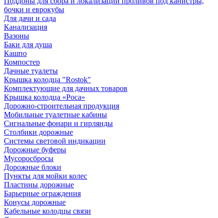
Поддоны для сбора и локализации проливов под канистры,
бочки и еврокубы
Для дачи и сада
Канализация
Вазоны
Баки для душа
Кашпо
Компостер
Дачные туалеты
Крышка колодца "Rostok"
Комплектующие для дачных товаров
Крышка колодца «Роса»
Дорожно-строительная продукция
Мобильные туалетные кабины
Сигнальные фонари и гирлянды
Столбики дорожные
Системы световой индикации
Дорожные буферы
Мусоросбросы
Дорожные блоки
Пункты для мойки колес
Пластины дорожные
Барьерные ограждения
Конусы дорожные
Кабельные колодцы связи