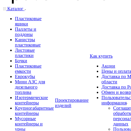
Каталог
Пластиковые
ящики
Паллеты и
поддоны
Канистры
пластиковые
Листовые
пластики
Как купить
Бочки
Пластиковые
Акции
емкости
Цены и оплат
Еврокубы
Доставка по М
Мини АЗС для
области
дизельного
Доставка по Р
топлива
Обмен и возвр
Изотермические
Пользовательс
Проектирование
контейнеры
информация
изделий
Крупногабаритные
Соглаше
контейнеры
обработ
Мусорные
персона
контейнеры и
данных
урны
Пользова