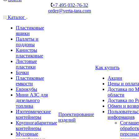
+7 495 032-76-32
order@verta-tara.com
Каталог
Пластиковые
ящики
Паллеты и
поддоны
Канистры
пластиковые
Листовые
пластики
Как купить
Бочки
Пластиковые
Акции
емкости
Цены и оплат
Еврокубы
Доставка по М
Мини АЗС для
области
дизельного
Доставка по Р
топлива
Обмен и возвр
Изотермические
Пользовательс
Проектирование
контейнеры
информация
изделий
Крупногабаритные
Соглаше
контейнеры
обработ
Мусорные
персона