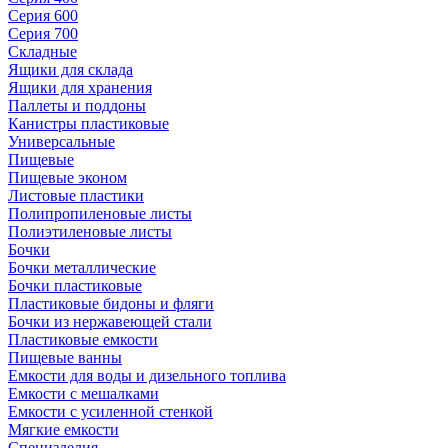
Серия 600
Серия 700
Складные
Ящики для склада
Ящики для хранения
Паллеты и поддоны
Канистры пластиковые
Универсальные
Пищевые
Пищевые эконом
Листовые пластики
Полипропиленовые листы
Полиэтиленовые листы
Бочки
Бочки металлические
Бочки пластиковые
Пластиковые бидоны и фляги
Бочки из нержавеющей стали
Пластиковые емкости
Пищевые ванны
Емкости для воды и дизельного топлива
Емкости с мешалками
Емкости с усиленной стенкой
Мягкие емкости
Специзделия