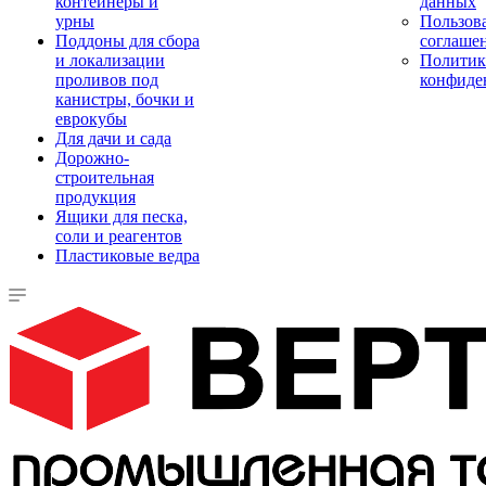
контейнеры и
данных
урны
Пользова
Поддоны для сбора
соглаше
и локализации
Политик
проливов под
конфиде
канистры, бочки и
еврокубы
Для дачи и сада
Дорожно-
строительная
продукция
Ящики для песка,
соли и реагентов
Пластиковые ведра