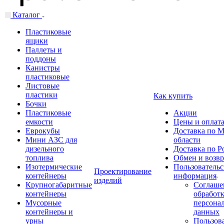
Каталог
Пластиковые
ящики
Паллеты и
поддоны
Канистры
пластиковые
Листовые
пластики
Как купить
Бочки
Пластиковые
Акции
емкости
Цены и оплат
Еврокубы
Доставка по М
Мини АЗС для
области
дизельного
Доставка по Р
топлива
Обмен и возвр
Изотермические
Пользовательс
Проектирование
контейнеры
информация
изделий
Крупногабаритные
Соглаше
контейнеры
обработ
Мусорные
персона
контейнеры и
данных
урны
Пользова