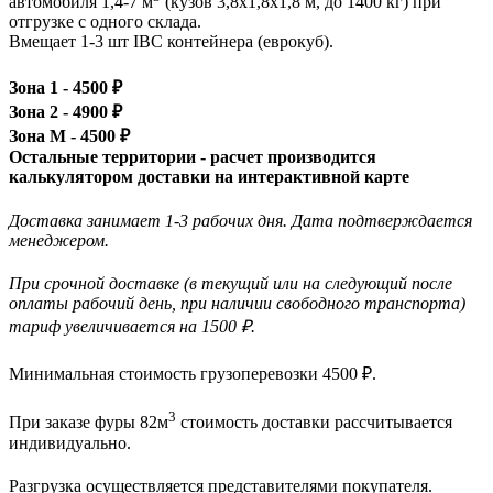
автомобиля 1,4-7 м
(кузов 3,8x1,8x1,8 м, до 1400 кг)
при
отгрузке с одного склада.
Вмещает 1-3 шт IBC контейнера (еврокуб).
Зона 1 -
4500
₽
Зона 2 -
4900
₽
Зона М -
4500
₽
Остальные территории - расчет производится
калькулятором доставки на интерактивной карте
Доставка занимает 1-3 рабочих дня. Дата подтверждается
менеджером.
При срочной доставке (в текущий или на следующий после
оплаты рабочий день, при наличии свободного транспорта)
тариф увеличивается на 1500 ₽.
Минимальная стоимость грузоперевозки
4500
₽.
3
При заказе фуры 82м
стоимость доставки рассчитывается
индивидуально.
Разгрузка осуществляется представителями покупателя.