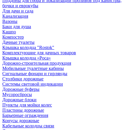
Поддоны для сбора и локализации проливов под канистры,
бочки и еврокубы
Для дачи и сада
Канализация
Вазоны
Баки для душа
Кашпо
Компостер
Дачные туалеты
Крышка колодца "Rostok"
Комплектующие для дачных товаров
Крышка колодца «Роса»
Дорожно-строительная продукция
Мобильные туалетные кабины
Сигнальные фонари и гирлянды
Столбики дорожные
Системы световой индикации
Дорожные буферы
Мусоросбросы
Дорожные блоки
Пункты для мойки колес
Пластины дорожные
Барьерные ограждения
Конусы дорожные
Кабельные колодцы связи