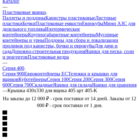
Каталог
—
Пластиковые ящики
Паллеты и поддоны
Канистры пластиковые
Листовые
пластики
Бочки
Пластиковые емкости
Еврокубы
Мини АЗС для
дизельного топлива
Изотермические
контейнеры
Крупногабаритные контейнеры
Мусорные
контейнеры и урны
Поддоны для сбора и локализации
проливов под канистры, бочки и еврокубы
Для дачи и
сада
Дорожно-строительная продукция
Ящики для песка, соли
и реагентов
Пластиковые ведра
—
Серия 400
Серия 900
Евроконтейнеры ЕС
Тележки и крышки для
ящиков
Куботейнеры
Серия 100
Серия 200
Серия 300
Серия
600
Серия 700
Складные
Ящики для склада
Ящики для хранения
—
Крышка 430х330 для ящика 405 арт 405-К
На заказы до 12 000 ₽ - срок поставки от 14 дней. Заказы от 12
000 ₽ - срок поставки от 1 дня.