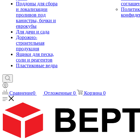
Поддоны для сбора
соглаше
и локализации
Политик
проливов под
конфиде
канистры, бочки и
еврокубы
Для дачи и сада
Дорожно-
строительная
продукция
Ящики для песка,
соли и реагентов
Пластиковые ведра
Сравнение
0
Отложенные
0
Корзина
0