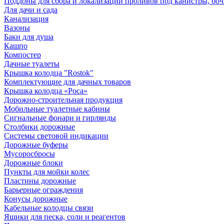
Поддоны для сбора и локализации проливов под канистры, бо
Для дачи и сада
Канализация
Вазоны
Баки для душа
Кашпо
Компостер
Дачные туалеты
Крышка колодца "Rostok"
Комплектующие для дачных товаров
Крышка колодца «Роса»
Дорожно-строительная продукция
Мобильные туалетные кабины
Сигнальные фонари и гирлянды
Столбики дорожные
Системы световой индикации
Дорожные буферы
Мусоросбросы
Дорожные блоки
Пункты для мойки колес
Пластины дорожные
Барьерные ограждения
Конусы дорожные
Кабельные колодцы связи
Ящики для песка, соли и реагентов