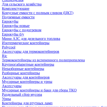
Для сельского хозяйства
Комплектующие
Конусные емкости с полным сливом (ЦКТ)
Подземные емкости
Еврокубы
Еврокубы новые
Еврокубы с подогревом
Еврокубы б/у
Мини АЗС для дизельного топлива
Изотермические контейнеры
Polycool
Аксессуары для термоконтейнеров
Ric
Термоконтейнеры из вспененного полипропилена
Крупногабаритные контейнеры
Неразборные контейнеры
Разборные контейнеры
Аксессуары для контейнеров
Мусорные контейнеры и урны
Аксессуары
Мусорные контейнеры и баки для сбора ТКО
Раздельный сбор мусора
Урны
Контейнеры для ртутных ламп