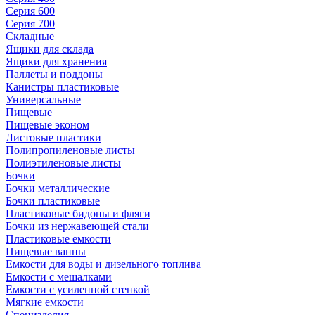
Серия 600
Серия 700
Складные
Ящики для склада
Ящики для хранения
Паллеты и поддоны
Канистры пластиковые
Универсальные
Пищевые
Пищевые эконом
Листовые пластики
Полипропиленовые листы
Полиэтиленовые листы
Бочки
Бочки металлические
Бочки пластиковые
Пластиковые бидоны и фляги
Бочки из нержавеющей стали
Пластиковые емкости
Пищевые ванны
Емкости для воды и дизельного топлива
Емкости с мешалками
Емкости с усиленной стенкой
Мягкие емкости
Специзделия