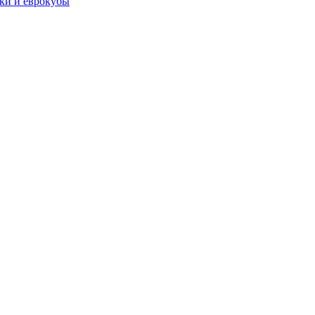
чки и еврокубы