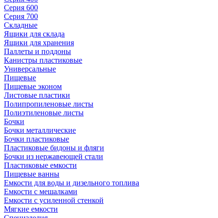
Серия 600
Серия 700
Складные
Ящики для склада
Ящики для хранения
Паллеты и поддоны
Канистры пластиковые
Универсальные
Пищевые
Пищевые эконом
Листовые пластики
Полипропиленовые листы
Полиэтиленовые листы
Бочки
Бочки металлические
Бочки пластиковые
Пластиковые бидоны и фляги
Бочки из нержавеющей стали
Пластиковые емкости
Пищевые ванны
Емкости для воды и дизельного топлива
Емкости с мешалками
Емкости с усиленной стенкой
Мягкие емкости
Специзделия