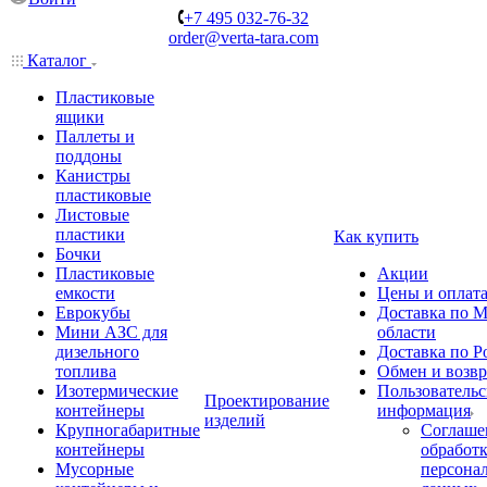
+7 495 032-76-32
order@verta-tara.com
Каталог
Пластиковые
ящики
Паллеты и
поддоны
Канистры
пластиковые
Листовые
пластики
Как купить
Бочки
Пластиковые
Акции
емкости
Цены и оплат
Еврокубы
Доставка по М
Мини АЗС для
области
дизельного
Доставка по Р
топлива
Обмен и возвр
Изотермические
Пользовательс
Проектирование
контейнеры
информация
изделий
Крупногабаритные
Соглаше
контейнеры
обработ
Мусорные
персона