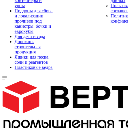
контейнеры и
данных
урны
Пользова
Поддоны для сбора
соглаше
и локализации
Политик
проливов под
конфиде
канистры, бочки и
еврокубы
Для дачи и сада
Дорожно-
строительная
продукция
Ящики для песка,
соли и реагентов
Пластиковые ведра