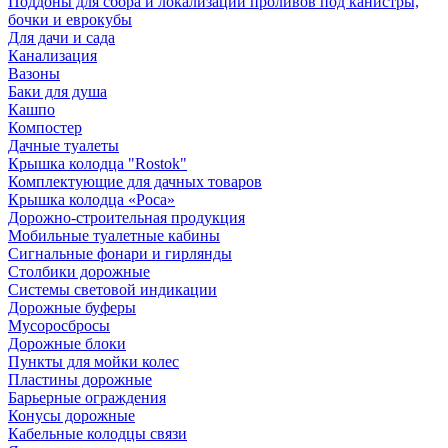
Поддоны для сбора и локализации проливов под канистры,
бочки и еврокубы
Для дачи и сада
Канализация
Вазоны
Баки для душа
Кашпо
Компостер
Дачные туалеты
Крышка колодца "Rostok"
Комплектующие для дачных товаров
Крышка колодца «Роса»
Дорожно-строительная продукция
Мобильные туалетные кабины
Сигнальные фонари и гирлянды
Столбики дорожные
Системы световой индикации
Дорожные буферы
Мусоросбросы
Дорожные блоки
Пункты для мойки колес
Пластины дорожные
Барьерные ограждения
Конусы дорожные
Кабельные колодцы связи