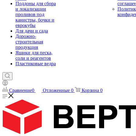
Поддоны для сбора
соглаше
и локализации
Политик
проливов под
конфиде
канистры, бочки и
еврокубы
Для дачи и сада
Дорожно-
строительная
продукция
Ящики для песка,
соли и реагентов
Пластиковые ведра
Сравнение
0
Отложенные
0
Корзина
0