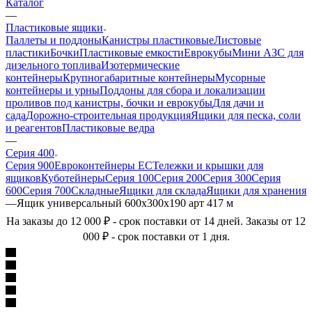
Каталог
—
Пластиковые ящики
Паллеты и поддоны
Канистры пластиковые
Листовые
пластики
Бочки
Пластиковые емкости
Еврокубы
Мини АЗС для
дизельного топлива
Изотермические
контейнеры
Крупногабаритные контейнеры
Мусорные
контейнеры и урны
Поддоны для сбора и локализации
проливов под канистры, бочки и еврокубы
Для дачи и
сада
Дорожно-строительная продукция
Ящики для песка, соли
и реагентов
Пластиковые ведра
—
Серия 400
Серия 900
Евроконтейнеры ЕС
Тележки и крышки для
ящиков
Куботейнеры
Серия 100
Серия 200
Серия 300
Серия
600
Серия 700
Складные
Ящики для склада
Ящики для хранения
—
Ящик универсальный 600х300х190 арт 417 м
На заказы до 12 000 ₽ - срок поставки от 14 дней. Заказы от 12
000 ₽ - срок поставки от 1 дня.