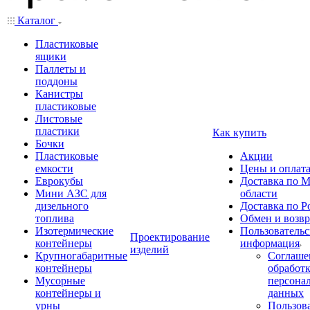
Каталог
Пластиковые
ящики
Паллеты и
поддоны
Канистры
пластиковые
Листовые
пластики
Как купить
Бочки
Пластиковые
Акции
емкости
Цены и оплат
Еврокубы
Доставка по М
Мини АЗС для
области
дизельного
Доставка по Р
топлива
Обмен и возвр
Изотермические
Пользовательс
Проектирование
контейнеры
информация
изделий
Крупногабаритные
Соглаше
контейнеры
обработ
Мусорные
персона
контейнеры и
данных
урны
Пользова