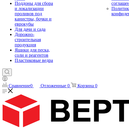
Поддоны для сбора
соглаше
и локализации
Политик
проливов под
конфиде
канистры, бочки и
еврокубы
Для дачи и сада
Дорожно-
строительная
продукция
Ящики для песка,
соли и реагентов
Пластиковые ведра
Сравнение
0
Отложенные
0
Корзина
0