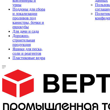
контейнеры и
данных
урны
Пользова
Поддоны для сбора
соглаше
и локализации
Политик
проливов под
конфиде
канистры, бочки и
еврокубы
Для дачи и сада
Дорожно-
строительная
продукция
Ящики для песка,
соли и реагентов
Пластиковые ведра