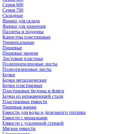
Серия 600
Серия 700
Складные
Ящики для склада
Ящики для хранения
Паллеты и поддоны
Канистры пластиковые
Универсальные
Пищевые
Пищевые эконом
Листовые пластики
Полипропиленовые листы
Полиэтиленовые листы
Бочки
Бочки металлические
Бочки пластиковые
Пластиковые бидоны и фляги
Бочки из нержавеющей стали
Пластиковые емкости
Пищевые ванны
Емкости для воды и дизельного топлива
Емкости с мешалками
Емкости с усиленной стенкой
Мягкие емкости
Специзделия