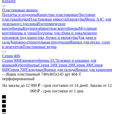
Каталог
—
Пластиковые ящики
Паллеты и поддоны
Канистры пластиковые
Листовые
пластики
Бочки
Пластиковые емкости
Еврокубы
Мини АЗС для
дизельного топлива
Изотермические
контейнеры
Крупногабаритные контейнеры
Мусорные
контейнеры и урны
Поддоны для сбора и локализации
проливов под канистры, бочки и еврокубы
Для дачи и
сада
Дорожно-строительная продукция
Ящики для песка, соли
и реагентов
Пластиковые ведра
—
Серия 400
Серия 900
Евроконтейнеры ЕС
Тележки и крышки для
ящиков
Куботейнеры
Серия 100
Серия 200
Серия 300
Серия
600
Серия 700
Складные
Ящики для склада
Ящики для хранения
—
Ящик пластиковый 740х465х145 арт 404-Т
перфорированный
На заказы до 12 000 ₽ - срок поставки от 14 дней. Заказы от 12
000 ₽ - срок поставки от 1 дня.