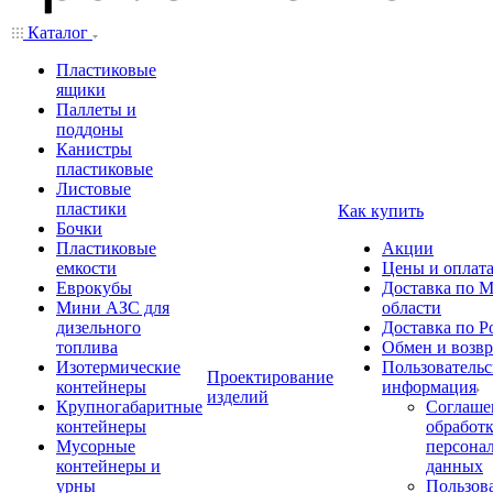
Каталог
Пластиковые
ящики
Паллеты и
поддоны
Канистры
пластиковые
Листовые
пластики
Как купить
Бочки
Пластиковые
Акции
емкости
Цены и оплат
Еврокубы
Доставка по М
Мини АЗС для
области
дизельного
Доставка по Р
топлива
Обмен и возвр
Изотермические
Пользовательс
Проектирование
контейнеры
информация
изделий
Крупногабаритные
Соглаше
контейнеры
обработ
Мусорные
персона
контейнеры и
данных
урны
Пользова