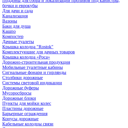
Поддоны для сбора и локализации проливов под канистры,
бочки и еврокубы
Для дачи и сада
Канализация
Вазоны
Баки для душа
Кашпо
Компостер
Дачные туалеты
Крышка колодца "Rostok"
Комплектующие для дачных товаров
Крышка колодца «Роса»
Дорожно-строительная продукция
Мобильные туалетные кабины
Сигнальные фонари и гирлянды
Столбики дорожные
Системы световой индикации
Дорожные буферы
Мусоросбросы
Дорожные блоки
Пункты для мойки колес
Пластины дорожные
Барьерные ограждения
Конусы дорожные
Кабельные колодцы связи