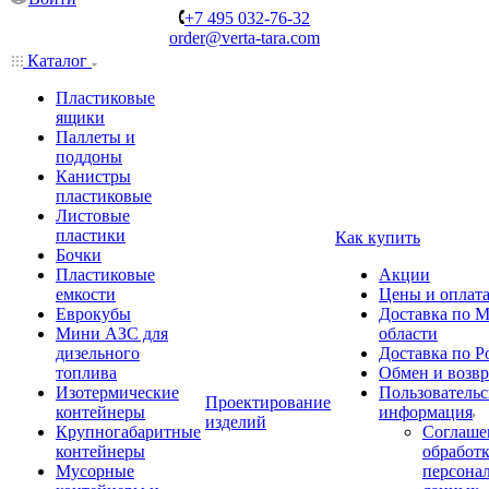
+7 495 032-76-32
order@verta-tara.com
Каталог
Пластиковые
ящики
Паллеты и
поддоны
Канистры
пластиковые
Листовые
пластики
Как купить
Бочки
Пластиковые
Акции
емкости
Цены и оплат
Еврокубы
Доставка по М
Мини АЗС для
области
дизельного
Доставка по Р
топлива
Обмен и возвр
Изотермические
Пользовательс
Проектирование
контейнеры
информация
изделий
Крупногабаритные
Соглаше
контейнеры
обработ
Мусорные
персона