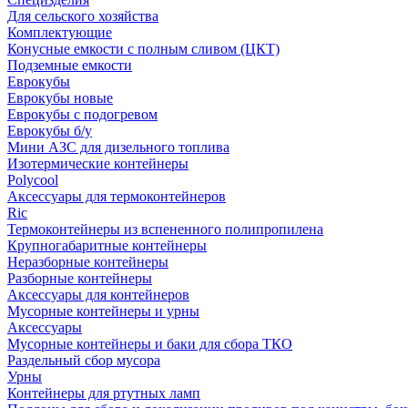
Для сельского хозяйства
Комплектующие
Конусные емкости с полным сливом (ЦКТ)
Подземные емкости
Еврокубы
Еврокубы новые
Еврокубы с подогревом
Еврокубы б/у
Мини АЗС для дизельного топлива
Изотермические контейнеры
Polycool
Аксессуары для термоконтейнеров
Ric
Термоконтейнеры из вспененного полипропилена
Крупногабаритные контейнеры
Неразборные контейнеры
Разборные контейнеры
Аксессуары для контейнеров
Мусорные контейнеры и урны
Аксессуары
Мусорные контейнеры и баки для сбора ТКО
Раздельный сбор мусора
Урны
Контейнеры для ртутных ламп