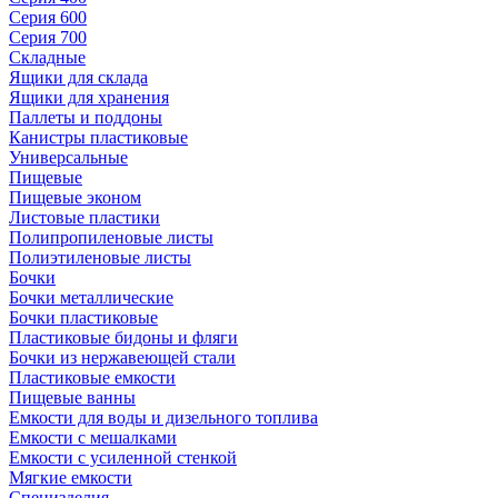
Серия 600
Серия 700
Складные
Ящики для склада
Ящики для хранения
Паллеты и поддоны
Канистры пластиковые
Универсальные
Пищевые
Пищевые эконом
Листовые пластики
Полипропиленовые листы
Полиэтиленовые листы
Бочки
Бочки металлические
Бочки пластиковые
Пластиковые бидоны и фляги
Бочки из нержавеющей стали
Пластиковые емкости
Пищевые ванны
Емкости для воды и дизельного топлива
Емкости с мешалками
Емкости с усиленной стенкой
Мягкие емкости
Специзделия