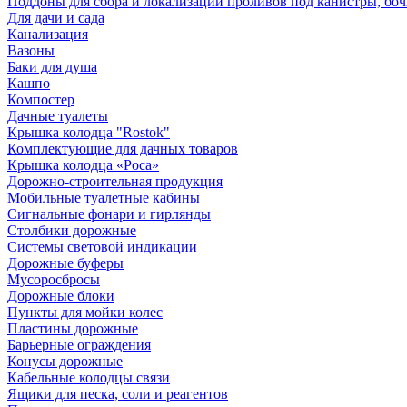
Поддоны для сбора и локализации проливов под канистры, бо
Для дачи и сада
Канализация
Вазоны
Баки для душа
Кашпо
Компостер
Дачные туалеты
Крышка колодца "Rostok"
Комплектующие для дачных товаров
Крышка колодца «Роса»
Дорожно-строительная продукция
Мобильные туалетные кабины
Сигнальные фонари и гирлянды
Столбики дорожные
Системы световой индикации
Дорожные буферы
Мусоросбросы
Дорожные блоки
Пункты для мойки колес
Пластины дорожные
Барьерные ограждения
Конусы дорожные
Кабельные колодцы связи
Ящики для песка, соли и реагентов