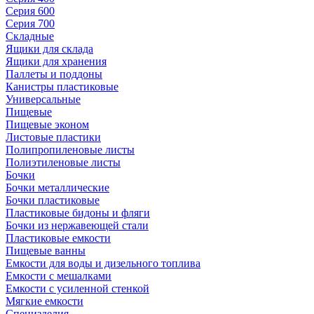
Серия 600
Серия 700
Складные
Ящики для склада
Ящики для хранения
Паллеты и поддоны
Канистры пластиковые
Универсальные
Пищевые
Пищевые эконом
Листовые пластики
Полипропиленовые листы
Полиэтиленовые листы
Бочки
Бочки металлические
Бочки пластиковые
Пластиковые бидоны и фляги
Бочки из нержавеющей стали
Пластиковые емкости
Пищевые ванны
Емкости для воды и дизельного топлива
Емкости с мешалками
Емкости с усиленной стенкой
Мягкие емкости
Специзделия