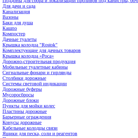
Поддоны для сбора и локализации проливов под канистры, бо
Для дачи и сада
Канализация
Вазоны
Баки для душа
Кашпо
Компостер
Дачные туалеты
Крышка колодца "Rostok"
Комплектующие для дачных товаров
Крышка колодца «Роса»
Дорожно-строительная продукция
Мобильные туалетные кабины
Сигнальные фонари и гирлянды
Столбики дорожные
Системы световой индикации
Дорожные буферы
Мусоросбросы
Дорожные блоки
Пункты для мойки колес
Пластины дорожные
Барьерные ограждения
Конусы дорожные
Кабельные колодцы связи
Ящики для песка, соли и реагентов