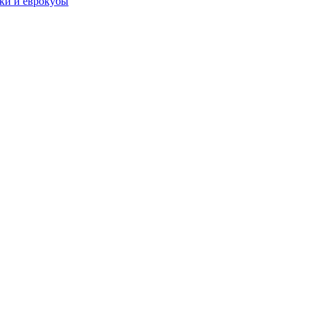
чки и еврокубы