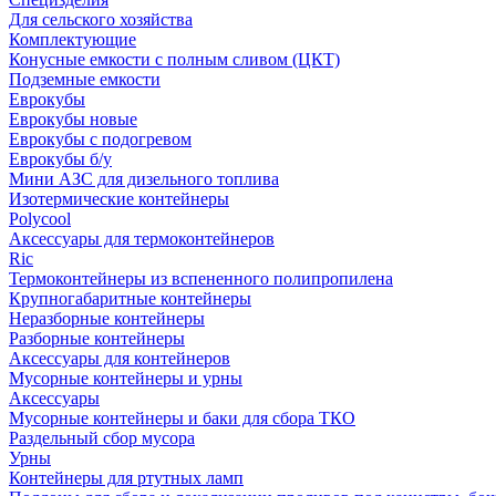
Для сельского хозяйства
Комплектующие
Конусные емкости с полным сливом (ЦКТ)
Подземные емкости
Еврокубы
Еврокубы новые
Еврокубы с подогревом
Еврокубы б/у
Мини АЗС для дизельного топлива
Изотермические контейнеры
Polycool
Аксессуары для термоконтейнеров
Ric
Термоконтейнеры из вспененного полипропилена
Крупногабаритные контейнеры
Неразборные контейнеры
Разборные контейнеры
Аксессуары для контейнеров
Мусорные контейнеры и урны
Аксессуары
Мусорные контейнеры и баки для сбора ТКО
Раздельный сбор мусора
Урны
Контейнеры для ртутных ламп