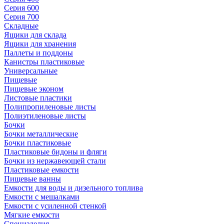
Серия 600
Серия 700
Складные
Ящики для склада
Ящики для хранения
Паллеты и поддоны
Канистры пластиковые
Универсальные
Пищевые
Пищевые эконом
Листовые пластики
Полипропиленовые листы
Полиэтиленовые листы
Бочки
Бочки металлические
Бочки пластиковые
Пластиковые бидоны и фляги
Бочки из нержавеющей стали
Пластиковые емкости
Пищевые ванны
Емкости для воды и дизельного топлива
Емкости с мешалками
Емкости с усиленной стенкой
Мягкие емкости
Специзделия