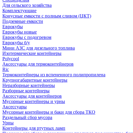
Для сельского хозяйства
Комплектующие
Конусные емкости с полным сливом (ЦКТ)
Подземные емкости
Еврокубы
Еврокубы новые
Еврокубы с подогревом
Еврокубы б/у
Мини АЗС для дизельного топлива
Изотермические контейнеры
Polycool
Аксессуары для термоконтейнеров
Ric
Термоконтейнеры из вспененного полипропилена
Крупногабаритные контейнеры
Неразборные контейнеры
Разборные контейнеры
Аксессуары для контейнеров
Мусорные контейнеры и урны
Аксессуары
Мусорные контейнеры и баки для сбора ТКО
Раздельный сбор мусора
Урны
Контейнеры для ртутных ламп