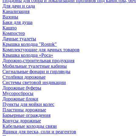
Поддоны для сбора и локализации проливов под канистры, бо
Для дачи и сада
Канализация
Вазоны
Баки для душа
Кашпо
Компостер
Дачные туалеты
Крышка колодца "Rostok"
Комплектующие для дачных товаров
Крышка колодца «Роса»
Дорожно-строительная продукция
Мобильные туалетные кабины
Сигнальные фонари и гирлянды
Столбики дорожные
Системы световой индикации
Дорожные буферы
Мусоросбросы
Дорожные блоки
Пункты для мойки колес
Пластины дорожные
Барьерные ограждения
Конусы дорожные
Кабельные колодцы связи
Ящики для песка, соли и реагентов