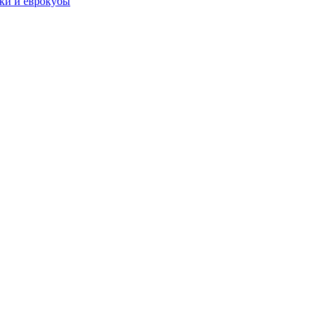
чки и еврокубы