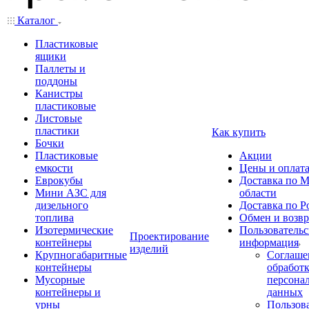
Каталог
Пластиковые
ящики
Паллеты и
поддоны
Канистры
пластиковые
Листовые
пластики
Как купить
Бочки
Пластиковые
Акции
емкости
Цены и оплат
Еврокубы
Доставка по М
Мини АЗС для
области
дизельного
Доставка по Р
топлива
Обмен и возвр
Изотермические
Пользовательс
Проектирование
контейнеры
информация
изделий
Крупногабаритные
Соглаше
контейнеры
обработ
Мусорные
персона
контейнеры и
данных
урны
Пользова