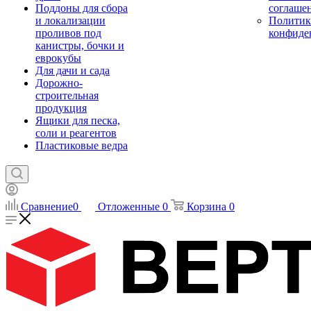
Поддоны для сбора
соглаше
и локализации
Политик
проливов под
конфиде
канистры, бочки и
еврокубы
Для дачи и сада
Дорожно-
строительная
продукция
Ящики для песка,
соли и реагентов
Пластиковые ведра
Сравнение
0
Отложенные
0
Корзина
0