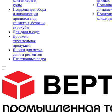
контейнеры и
данных
урны
Пользова
Поддоны для сбора
соглаше
и локализации
Политик
проливов под
конфиде
канистры, бочки и
еврокубы
Для дачи и сада
Дорожно-
строительная
продукция
Ящики для песка,
соли и реагентов
Пластиковые ведра