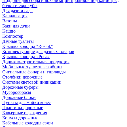
Поддоны для сбора и локализации проливов под канистры,
бочки и еврокубы
Для дачи и сада
Канализация
Вазоны
Баки для душа
Кашпо
Компостер
Дачные туалеты
Крышка колодца "Rostok"
Комплектующие для дачных товаров
Крышка колодца «Роса»
Дорожно-строительная продукция
Мобильные туалетные кабины
Сигнальные фонари и гирлянды
Столбики дорожные
Системы световой индикации
Дорожные буферы
Мусоросбросы
Дорожные блоки
Пункты для мойки колес
Пластины дорожные
Барьерные ограждения
Конусы дорожные
Кабельные колодцы связи