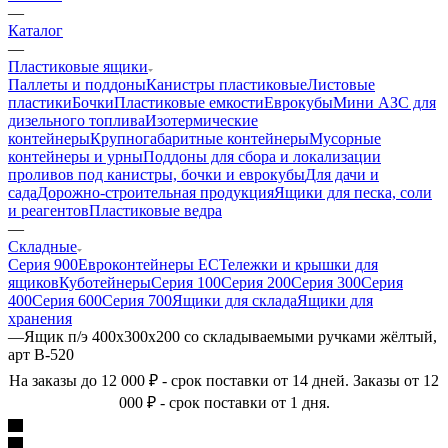
—
Каталог
—
Пластиковые ящики
Паллеты и поддоны
Канистры пластиковые
Листовые
пластики
Бочки
Пластиковые емкости
Еврокубы
Мини АЗС для
дизельного топлива
Изотермические
контейнеры
Крупногабаритные контейнеры
Мусорные
контейнеры и урны
Поддоны для сбора и локализации
проливов под канистры, бочки и еврокубы
Для дачи и
сада
Дорожно-строительная продукция
Ящики для песка, соли
и реагентов
Пластиковые ведра
—
Складные
Серия 900
Евроконтейнеры ЕС
Тележки и крышки для
ящиков
Куботейнеры
Серия 100
Серия 200
Серия 300
Серия
400
Серия 600
Серия 700
Ящики для склада
Ящики для
хранения
—
Ящик п/э 400х300х200 со складываемыми ручками жёлтый,
арт B-520
На заказы до 12 000 ₽ - срок поставки от 14 дней. Заказы от 12
000 ₽ - срок поставки от 1 дня.