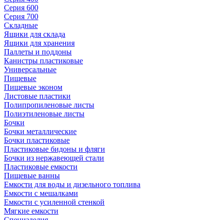
Серия 600
Серия 700
Складные
Ящики для склада
Ящики для хранения
Паллеты и поддоны
Канистры пластиковые
Универсальные
Пищевые
Пищевые эконом
Листовые пластики
Полипропиленовые листы
Полиэтиленовые листы
Бочки
Бочки металлические
Бочки пластиковые
Пластиковые бидоны и фляги
Бочки из нержавеющей стали
Пластиковые емкости
Пищевые ванны
Емкости для воды и дизельного топлива
Емкости с мешалками
Емкости с усиленной стенкой
Мягкие емкости
Специзделия