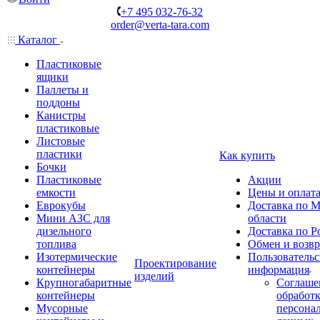
+7 495 032-76-32
order@verta-tara.com
Каталог
Пластиковые
ящики
Паллеты и
поддоны
Канистры
пластиковые
Листовые
пластики
Как купить
Бочки
Пластиковые
Акции
емкости
Цены и оплат
Еврокубы
Доставка по М
Мини АЗС для
области
дизельного
Доставка по Р
топлива
Обмен и возвр
Изотермические
Пользовательс
Проектирование
контейнеры
информация
изделий
Крупногабаритные
Соглаше
контейнеры
обработ
Мусорные
персона