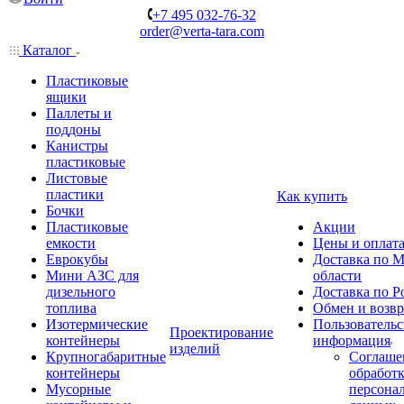
+7 495 032-76-32
order@verta-tara.com
Каталог
Пластиковые
ящики
Паллеты и
поддоны
Канистры
пластиковые
Листовые
пластики
Как купить
Бочки
Пластиковые
Акции
емкости
Цены и оплат
Еврокубы
Доставка по М
Мини АЗС для
области
дизельного
Доставка по Р
топлива
Обмен и возвр
Изотермические
Пользовательс
Проектирование
контейнеры
информация
изделий
Крупногабаритные
Соглаше
контейнеры
обработ
Мусорные
персона