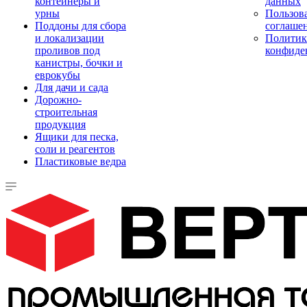
контейнеры и
данных
урны
Пользова
Поддоны для сбора
соглаше
и локализации
Политик
проливов под
конфиде
канистры, бочки и
еврокубы
Для дачи и сада
Дорожно-
строительная
продукция
Ящики для песка,
соли и реагентов
Пластиковые ведра