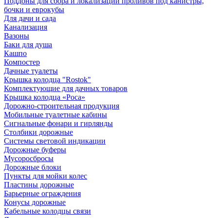
Поддоны для сбора и локализации проливов под канистры,
бочки и еврокубы
Для дачи и сада
Канализация
Вазоны
Баки для душа
Кашпо
Компостер
Дачные туалеты
Крышка колодца "Rostok"
Комплектующие для дачных товаров
Крышка колодца «Роса»
Дорожно-строительная продукция
Мобильные туалетные кабины
Сигнальные фонари и гирлянды
Столбики дорожные
Системы световой индикации
Дорожные буферы
Мусоросбросы
Дорожные блоки
Пункты для мойки колес
Пластины дорожные
Барьерные ограждения
Конусы дорожные
Кабельные колодцы связи