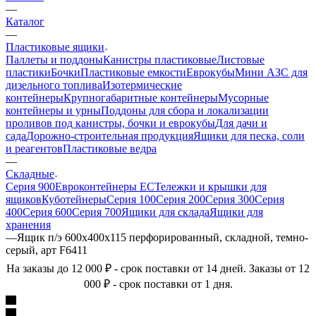
—
Каталог
—
Пластиковые ящики
Паллеты и поддоны
Канистры пластиковые
Листовые
пластики
Бочки
Пластиковые емкости
Еврокубы
Мини АЗС для
дизельного топлива
Изотермические
контейнеры
Крупногабаритные контейнеры
Мусорные
контейнеры и урны
Поддоны для сбора и локализации
проливов под канистры, бочки и еврокубы
Для дачи и
сада
Дорожно-строительная продукция
Ящики для песка, соли
и реагентов
Пластиковые ведра
—
Складные
Серия 900
Евроконтейнеры ЕС
Тележки и крышки для
ящиков
Куботейнеры
Серия 100
Серия 200
Серия 300
Серия
400
Серия 600
Серия 700
Ящики для склада
Ящики для
хранения
—
Ящик п/э 600х400х115 перфорированный, складной, темно-
серый, арт F6411
На заказы до 12 000 ₽ - срок поставки от 14 дней. Заказы от 12
000 ₽ - срок поставки от 1 дня.