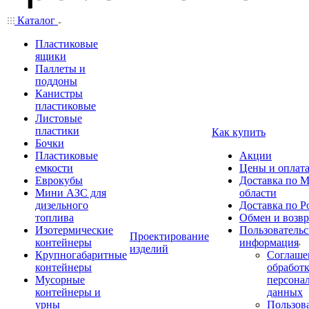
Каталог
Пластиковые
ящики
Паллеты и
поддоны
Канистры
пластиковые
Листовые
пластики
Как купить
Бочки
Пластиковые
Акции
емкости
Цены и оплат
Еврокубы
Доставка по М
Мини АЗС для
области
дизельного
Доставка по Р
топлива
Обмен и возвр
Изотермические
Пользовательс
Проектирование
контейнеры
информация
изделий
Крупногабаритные
Соглаше
контейнеры
обработ
Мусорные
персона
контейнеры и
данных
урны
Пользова