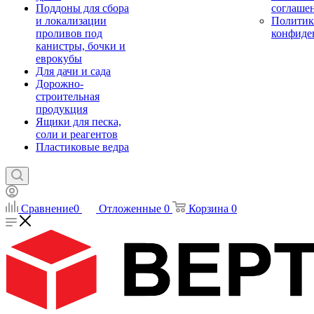
Поддоны для сбора
соглаше
и локализации
Политик
проливов под
конфиде
канистры, бочки и
еврокубы
Для дачи и сада
Дорожно-
строительная
продукция
Ящики для песка,
соли и реагентов
Пластиковые ведра
Сравнение
0
Отложенные
0
Корзина
0