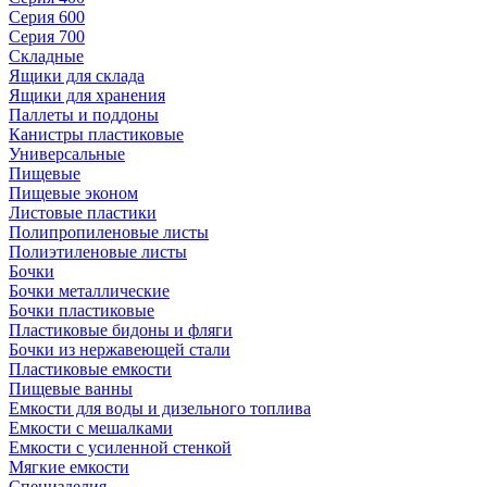
Серия 600
Серия 700
Складные
Ящики для склада
Ящики для хранения
Паллеты и поддоны
Канистры пластиковые
Универсальные
Пищевые
Пищевые эконом
Листовые пластики
Полипропиленовые листы
Полиэтиленовые листы
Бочки
Бочки металлические
Бочки пластиковые
Пластиковые бидоны и фляги
Бочки из нержавеющей стали
Пластиковые емкости
Пищевые ванны
Емкости для воды и дизельного топлива
Емкости с мешалками
Емкости с усиленной стенкой
Мягкие емкости
Специзделия