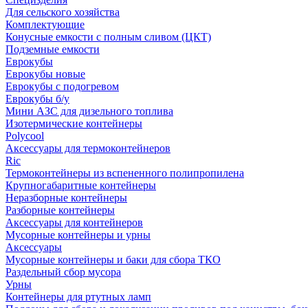
Для сельского хозяйства
Комплектующие
Конусные емкости с полным сливом (ЦКТ)
Подземные емкости
Еврокубы
Еврокубы новые
Еврокубы с подогревом
Еврокубы б/у
Мини АЗС для дизельного топлива
Изотермические контейнеры
Polycool
Аксессуары для термоконтейнеров
Ric
Термоконтейнеры из вспененного полипропилена
Крупногабаритные контейнеры
Неразборные контейнеры
Разборные контейнеры
Аксессуары для контейнеров
Мусорные контейнеры и урны
Аксессуары
Мусорные контейнеры и баки для сбора ТКО
Раздельный сбор мусора
Урны
Контейнеры для ртутных ламп