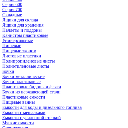
Серия 600
Серия 700
Складные
Ящики для склада
Ящики для хранения
Паллеты и поддоны
Канистры пластиковые
Универсальные
Пищевые
Пищевые эконом
Листовые пластики
Полипропиленовые листы
Полиэтиленовые листы
Бочки
Бочки металлические
Бочки пластиковые
Пластиковые бидоны и фляги
Бочки из нержавеющей стали
Пластиковые емкости
Пищевые ванны
Емкости для воды и дизельного топлива
Емкости с мешалками
Емкости с усиленной стенкой
Мягкие емкости
Специзделия