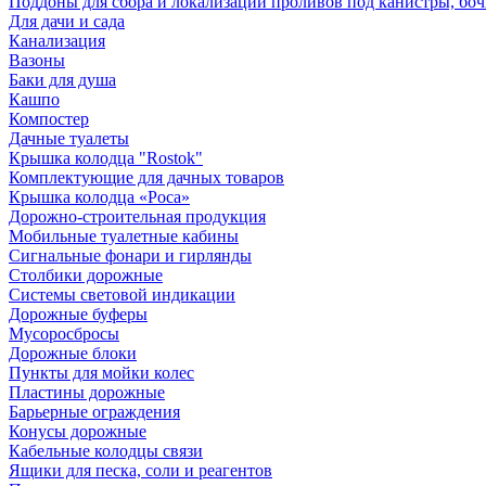
Поддоны для сбора и локализации проливов под канистры, бо
Для дачи и сада
Канализация
Вазоны
Баки для душа
Кашпо
Компостер
Дачные туалеты
Крышка колодца "Rostok"
Комплектующие для дачных товаров
Крышка колодца «Роса»
Дорожно-строительная продукция
Мобильные туалетные кабины
Сигнальные фонари и гирлянды
Столбики дорожные
Системы световой индикации
Дорожные буферы
Мусоросбросы
Дорожные блоки
Пункты для мойки колес
Пластины дорожные
Барьерные ограждения
Конусы дорожные
Кабельные колодцы связи
Ящики для песка, соли и реагентов