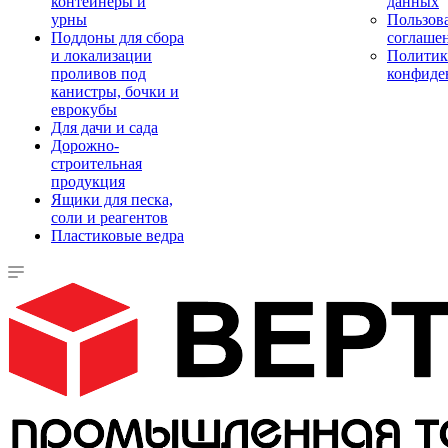
контейнеры и
данных
урны
Пользова
Поддоны для сбора
соглаше
и локализации
Политик
проливов под
конфиде
канистры, бочки и
еврокубы
Для дачи и сада
Дорожно-
строительная
продукция
Ящики для песка,
соли и реагентов
Пластиковые ведра