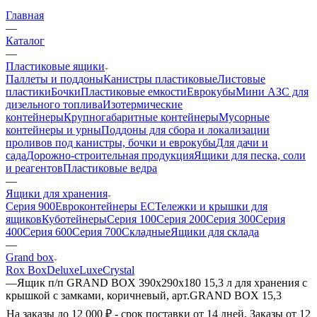
Главная
—
Каталог
—
Пластиковые ящики
Паллеты и поддоны
Канистры пластиковые
Листовые
пластики
Бочки
Пластиковые емкости
Еврокубы
Мини АЗС для
дизельного топлива
Изотермические
контейнеры
Крупногабаритные контейнеры
Мусорные
контейнеры и урны
Поддоны для сбора и локализации
проливов под канистры, бочки и еврокубы
Для дачи и
сада
Дорожно-строительная продукция
Ящики для песка, соли
и реагентов
Пластиковые ведра
—
Ящики для хранения
Серия 900
Евроконтейнеры ЕС
Тележки и крышки для
ящиков
Куботейнеры
Серия 100
Серия 200
Серия 300
Серия
400
Серия 600
Серия 700
Складные
Ящики для склада
—
Grand box
Rox Box
Deluxe
Luxe
Сrystal
—
Ящик п/п GRAND BOX 390х290х180 15,3 л для хранения с
крышкой с замками, коричневый, арт.GRAND BOX 15,3
На заказы до 12 000 ₽ - срок поставки от 14 дней. Заказы от 12