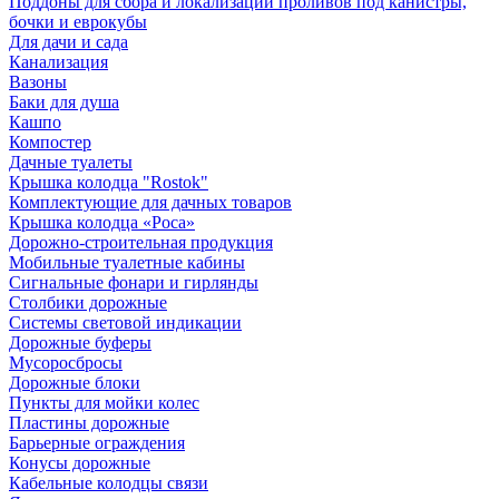
Поддоны для сбора и локализации проливов под канистры,
бочки и еврокубы
Для дачи и сада
Канализация
Вазоны
Баки для душа
Кашпо
Компостер
Дачные туалеты
Крышка колодца "Rostok"
Комплектующие для дачных товаров
Крышка колодца «Роса»
Дорожно-строительная продукция
Мобильные туалетные кабины
Сигнальные фонари и гирлянды
Столбики дорожные
Системы световой индикации
Дорожные буферы
Мусоросбросы
Дорожные блоки
Пункты для мойки колес
Пластины дорожные
Барьерные ограждения
Конусы дорожные
Кабельные колодцы связи