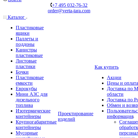
+7 495 032-76-32
order@verta-tara.com
Каталог
Пластиковые
ящики
Паллеты и
поддоны
Канистры
пластиковые
Листовые
пластики
Как купить
Бочки
Пластиковые
Акции
емкости
Цены и оплат
Еврокубы
Доставка по М
Мини АЗС для
области
дизельного
Доставка по Р
топлива
Обмен и возвр
Изотермические
Пользовательс
Проектирование
контейнеры
информация
изделий
Крупногабаритные
Соглаше
контейнеры
обработ
Мусорные
персона