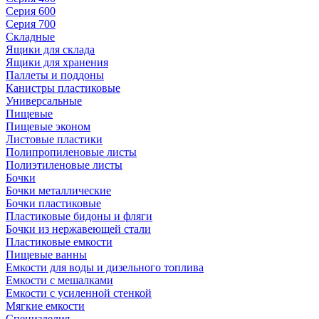
Серия 600
Серия 700
Складные
Ящики для склада
Ящики для хранения
Паллеты и поддоны
Канистры пластиковые
Универсальные
Пищевые
Пищевые эконом
Листовые пластики
Полипропиленовые листы
Полиэтиленовые листы
Бочки
Бочки металлические
Бочки пластиковые
Пластиковые бидоны и фляги
Бочки из нержавеющей стали
Пластиковые емкости
Пищевые ванны
Емкости для воды и дизельного топлива
Емкости с мешалками
Емкости с усиленной стенкой
Мягкие емкости
Специзделия