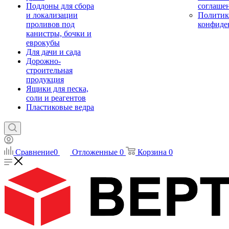
Поддоны для сбора
соглаше
и локализации
Политик
проливов под
конфиде
канистры, бочки и
еврокубы
Для дачи и сада
Дорожно-
строительная
продукция
Ящики для песка,
соли и реагентов
Пластиковые ведра
Сравнение
0
Отложенные
0
Корзина
0