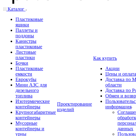
Каталог
Пластиковые
ящики
Паллеты и
поддоны
Канистры
пластиковые
Листовые
пластики
Как купить
Бочки
Пластиковые
Акции
емкости
Цены и оплат
Еврокубы
Доставка по М
Мини АЗС для
области
дизельного
Доставка по Р
топлива
Обмен и возвр
Изотермические
Пользовательс
Проектирование
контейнеры
информация
изделий
Крупногабаритные
Соглаше
контейнеры
обработ
Мусорные
персона
контейнеры и
данных
урны
Пользова