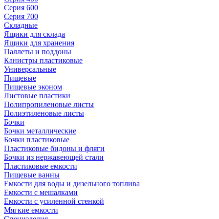
Серия 600
Серия 700
Складные
Ящики для склада
Ящики для хранения
Паллеты и поддоны
Канистры пластиковые
Универсальные
Пищевые
Пищевые эконом
Листовые пластики
Полипропиленовые листы
Полиэтиленовые листы
Бочки
Бочки металлические
Бочки пластиковые
Пластиковые бидоны и фляги
Бочки из нержавеющей стали
Пластиковые емкости
Пищевые ванны
Емкости для воды и дизельного топлива
Емкости с мешалками
Емкости с усиленной стенкой
Мягкие емкости
Специзделия