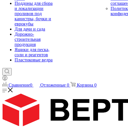
Поддоны для сбора
соглаше
и локализации
Политик
проливов под
конфиде
канистры, бочки и
еврокубы
Для дачи и сада
Дорожно-
строительная
продукция
Ящики для песка,
соли и реагентов
Пластиковые ведра
Сравнение
0
Отложенные
0
Корзина
0