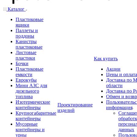
Каталог
Пластиковые
ящики
Паллеты и
поддоны
Канистры
пластиковые
Листовые
пластики
Как купить
Бочки
Пластиковые
Акции
емкости
Цены и оплат
Еврокубы
Доставка по М
Мини АЗС для
области
дизельного
Доставка по Р
топлива
Обмен и возвр
Изотермические
Пользовательс
Проектирование
контейнеры
информация
изделий
Крупногабаритные
Соглаше
контейнеры
обработ
Мусорные
персона
контейнеры и
данных
урны
Пользова