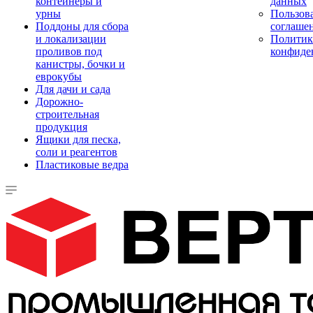
контейнеры и
данных
урны
Пользова
Поддоны для сбора
соглаше
и локализации
Политик
проливов под
конфиде
канистры, бочки и
еврокубы
Для дачи и сада
Дорожно-
строительная
продукция
Ящики для песка,
соли и реагентов
Пластиковые ведра