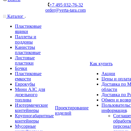
+7 495 032-76-32
order@verta-tara.com
Каталог
Пластиковые
ящики
Паллеты и
поддоны
Канистры
пластиковые
Листовые
пластики
Как купить
Бочки
Пластиковые
Акции
емкости
Цены и оплат
Еврокубы
Доставка по М
Мини АЗС для
области
дизельного
Доставка по Р
топлива
Обмен и возвр
Изотермические
Пользовательс
Проектирование
контейнеры
информация
изделий
Крупногабаритные
Соглаше
контейнеры
обработ
Мусорные
персона