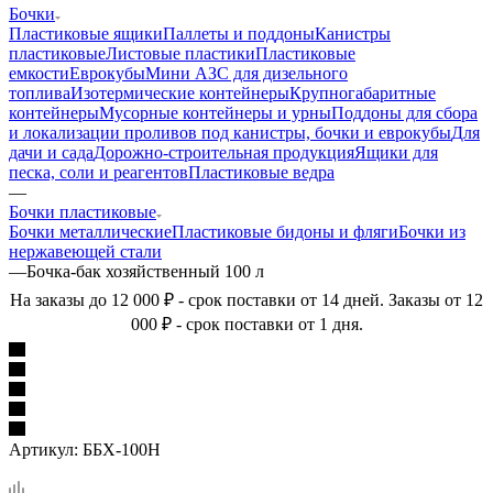
Бочки
Пластиковые ящики
Паллеты и поддоны
Канистры
пластиковые
Листовые пластики
Пластиковые
емкости
Еврокубы
Мини АЗС для дизельного
топлива
Изотермические контейнеры
Крупногабаритные
контейнеры
Мусорные контейнеры и урны
Поддоны для сбора
и локализации проливов под канистры, бочки и еврокубы
Для
дачи и сада
Дорожно-строительная продукция
Ящики для
песка, соли и реагентов
Пластиковые ведра
—
Бочки пластиковые
Бочки металлические
Пластиковые бидоны и фляги
Бочки из
нержавеющей стали
—
Бочка-бак хозяйственный 100 л
На заказы до 12 000 ₽ - срок поставки от 14 дней. Заказы от 12
000 ₽ - срок поставки от 1 дня.
Артикул:
ББХ-100Н