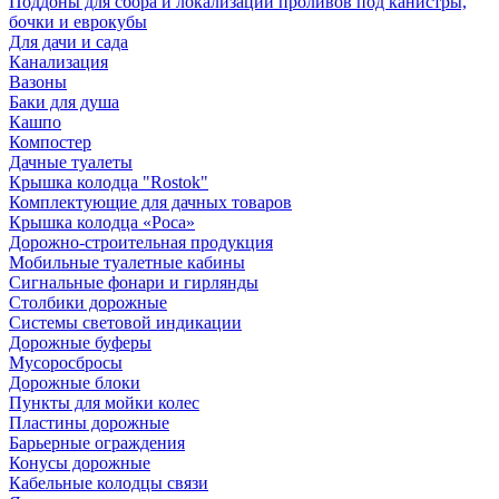
Поддоны для сбора и локализации проливов под канистры,
бочки и еврокубы
Для дачи и сада
Канализация
Вазоны
Баки для душа
Кашпо
Компостер
Дачные туалеты
Крышка колодца "Rostok"
Комплектующие для дачных товаров
Крышка колодца «Роса»
Дорожно-строительная продукция
Мобильные туалетные кабины
Сигнальные фонари и гирлянды
Столбики дорожные
Системы световой индикации
Дорожные буферы
Мусоросбросы
Дорожные блоки
Пункты для мойки колес
Пластины дорожные
Барьерные ограждения
Конусы дорожные
Кабельные колодцы связи