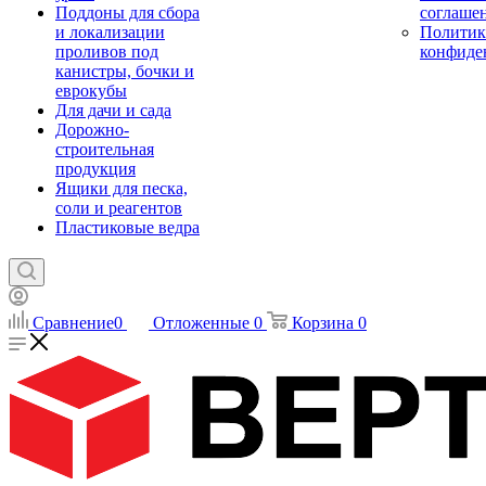
Поддоны для сбора
соглаше
и локализации
Политик
проливов под
конфиде
канистры, бочки и
еврокубы
Для дачи и сада
Дорожно-
строительная
продукция
Ящики для песка,
соли и реагентов
Пластиковые ведра
Сравнение
0
Отложенные
0
Корзина
0