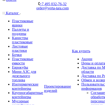
+7 495 032-76-32
order@verta-tara.com
Каталог
Пластиковые
ящики
Паллеты и
поддоны
Канистры
пластиковые
Листовые
пластики
Как купить
Бочки
Пластиковые
Акции
емкости
Цены и оплат
Еврокубы
Доставка по М
Мини АЗС для
области
дизельного
Доставка по Р
топлива
Обмен и возвр
Изотермические
Пользовательс
Проектирование
контейнеры
информация
изделий
Крупногабаритные
Соглаше
контейнеры
обработ
Мусорные
персона