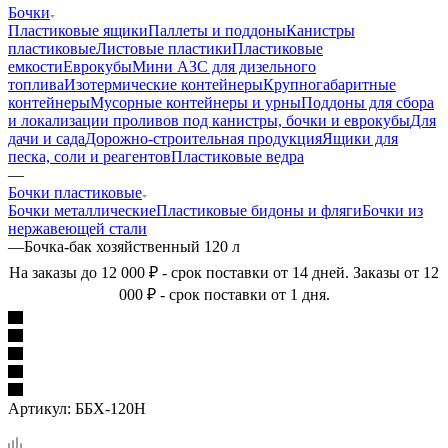
Бочки
Пластиковые ящики
Паллеты и поддоны
Канистры
пластиковые
Листовые пластики
Пластиковые
емкости
Еврокубы
Мини АЗС для дизельного
топлива
Изотермические контейнеры
Крупногабаритные
контейнеры
Мусорные контейнеры и урны
Поддоны для сбора
и локализации проливов под канистры, бочки и еврокубы
Для
дачи и сада
Дорожно-строительная продукция
Ящики для
песка, соли и реагентов
Пластиковые ведра
—
Бочки пластиковые
Бочки металлические
Пластиковые бидоны и фляги
Бочки из
нержавеющей стали
—
Бочка-бак хозяйственный 120 л
На заказы до 12 000 ₽ - срок поставки от 14 дней. Заказы от 12
000 ₽ - срок поставки от 1 дня.
Артикул:
ББХ-120Н