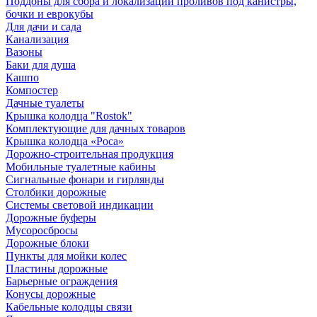
Поддоны для сбора и локализации проливов под канистры,
бочки и еврокубы
Для дачи и сада
Канализация
Вазоны
Баки для душа
Кашпо
Компостер
Дачные туалеты
Крышка колодца "Rostok"
Комплектующие для дачных товаров
Крышка колодца «Роса»
Дорожно-строительная продукция
Мобильные туалетные кабины
Сигнальные фонари и гирлянды
Столбики дорожные
Системы световой индикации
Дорожные буферы
Мусоросбросы
Дорожные блоки
Пункты для мойки колес
Пластины дорожные
Барьерные ограждения
Конусы дорожные
Кабельные колодцы связи