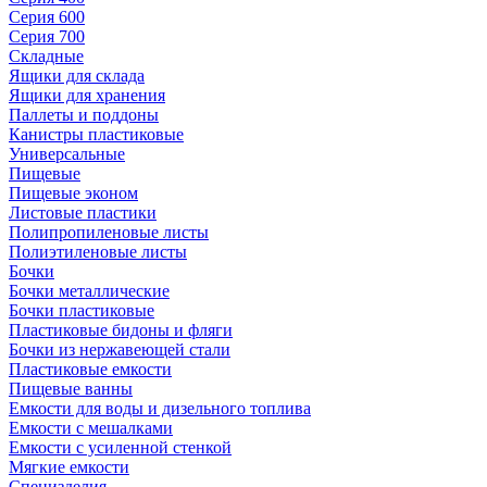
Серия 600
Серия 700
Складные
Ящики для склада
Ящики для хранения
Паллеты и поддоны
Канистры пластиковые
Универсальные
Пищевые
Пищевые эконом
Листовые пластики
Полипропиленовые листы
Полиэтиленовые листы
Бочки
Бочки металлические
Бочки пластиковые
Пластиковые бидоны и фляги
Бочки из нержавеющей стали
Пластиковые емкости
Пищевые ванны
Емкости для воды и дизельного топлива
Емкости с мешалками
Емкости с усиленной стенкой
Мягкие емкости
Специзделия