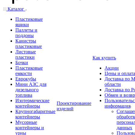
Каталог
Пластиковые
ящики
Паллеты и
поддоны
Канистры
пластиковые
Листовые
пластики
Как купить
Бочки
Пластиковые
Акции
емкости
Цены и оплат
Еврокубы
Доставка по М
Мини АЗС для
области
дизельного
Доставка по Р
топлива
Обмен и возвр
Изотермические
Пользовательс
Проектирование
контейнеры
информация
изделий
Крупногабаритные
Соглаше
контейнеры
обработ
Мусорные
персона
контейнеры и
данных
урны
Пользова