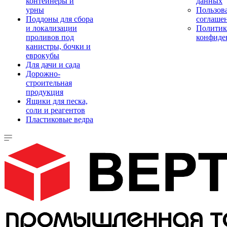
контейнеры и
данных
урны
Пользова
Поддоны для сбора
соглаше
и локализации
Политик
проливов под
конфиде
канистры, бочки и
еврокубы
Для дачи и сада
Дорожно-
строительная
продукция
Ящики для песка,
соли и реагентов
Пластиковые ведра