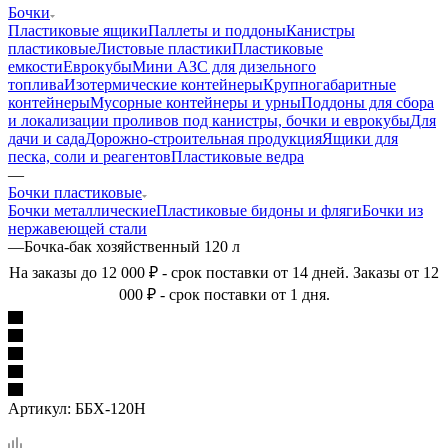
Бочки
Пластиковые ящики
Паллеты и поддоны
Канистры
пластиковые
Листовые пластики
Пластиковые
емкости
Еврокубы
Мини АЗС для дизельного
топлива
Изотермические контейнеры
Крупногабаритные
контейнеры
Мусорные контейнеры и урны
Поддоны для сбора
и локализации проливов под канистры, бочки и еврокубы
Для
дачи и сада
Дорожно-строительная продукция
Ящики для
песка, соли и реагентов
Пластиковые ведра
—
Бочки пластиковые
Бочки металлические
Пластиковые бидоны и фляги
Бочки из
нержавеющей стали
—
Бочка-бак хозяйственный 120 л
На заказы до 12 000 ₽ - срок поставки от 14 дней. Заказы от 12
000 ₽ - срок поставки от 1 дня.
Артикул:
ББХ-120Н