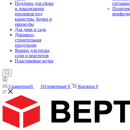
Поддоны для сбора
соглаше
и локализации
Политик
проливов под
конфиде
канистры, бочки и
еврокубы
Для дачи и сада
Дорожно-
строительная
продукция
Ящики для песка,
соли и реагентов
Пластиковые ведра
Сравнение
0
Отложенные
0
Корзина
0