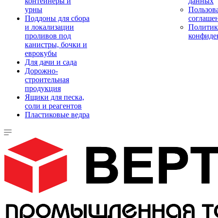
контейнеры и
данных
урны
Пользова
Поддоны для сбора
соглаше
и локализации
Политик
проливов под
конфиде
канистры, бочки и
еврокубы
Для дачи и сада
Дорожно-
строительная
продукция
Ящики для песка,
соли и реагентов
Пластиковые ведра