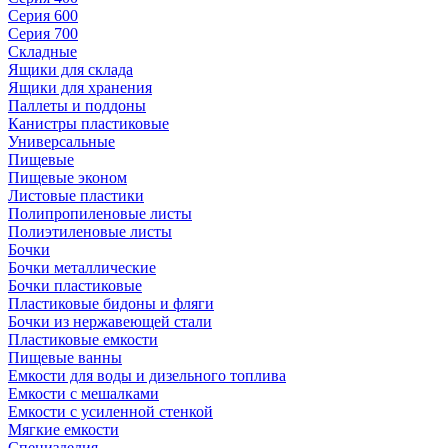
Серия 600
Серия 700
Складные
Ящики для склада
Ящики для хранения
Паллеты и поддоны
Канистры пластиковые
Универсальные
Пищевые
Пищевые эконом
Листовые пластики
Полипропиленовые листы
Полиэтиленовые листы
Бочки
Бочки металлические
Бочки пластиковые
Пластиковые бидоны и фляги
Бочки из нержавеющей стали
Пластиковые емкости
Пищевые ванны
Емкости для воды и дизельного топлива
Емкости с мешалками
Емкости с усиленной стенкой
Мягкие емкости
Специзделия