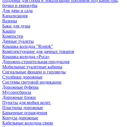
Поддоны для сбора и локализации проливов под канистры,
бочки и еврокубы
Для дачи и сада
Канализация
Вазоны
Баки для душа
Кашпо
Компостер
Дачные туалеты
Крышка колодца "Rostok"
Комплектующие для дачных товаров
Крышка колодца «Роса»
Дорожно-строительная продукция
Мобильные туалетные кабины
Сигнальные фонари и гирлянды
Столбики дорожные
Системы световой индикации
Дорожные буферы
Мусоросбросы
Дорожные блоки
Пункты для мойки колес
Пластины дорожные
Барьерные ограждения
Конусы дорожные
Кабельные колодцы связи