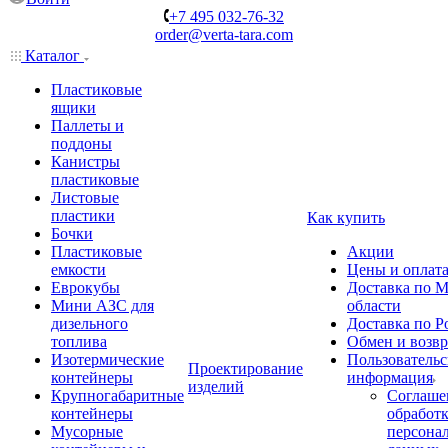
+7 495 032-76-32
order@verta-tara.com
Каталог
Пластиковые
ящики
Паллеты и
поддоны
Канистры
пластиковые
Листовые
пластики
Как купить
Бочки
Пластиковые
Акции
емкости
Цены и оплат
Еврокубы
Доставка по М
Мини АЗС для
области
дизельного
Доставка по Р
топлива
Обмен и возвр
Изотермические
Пользовательс
Проектирование
контейнеры
информация
изделий
Крупногабаритные
Соглаше
контейнеры
обработ
Мусорные
персона