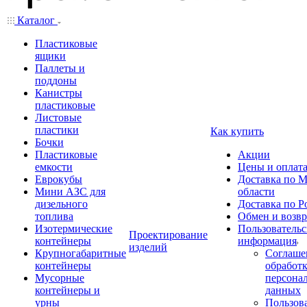
Каталог
Пластиковые
ящики
Паллеты и
поддоны
Канистры
пластиковые
Листовые
пластики
Как купить
Бочки
Пластиковые
Акции
емкости
Цены и оплат
Еврокубы
Доставка по М
Мини АЗС для
области
дизельного
Доставка по Р
топлива
Обмен и возвр
Изотермические
Пользовательс
Проектирование
контейнеры
информация
изделий
Крупногабаритные
Соглаше
контейнеры
обработ
Мусорные
персона
контейнеры и
данных
урны
Пользова