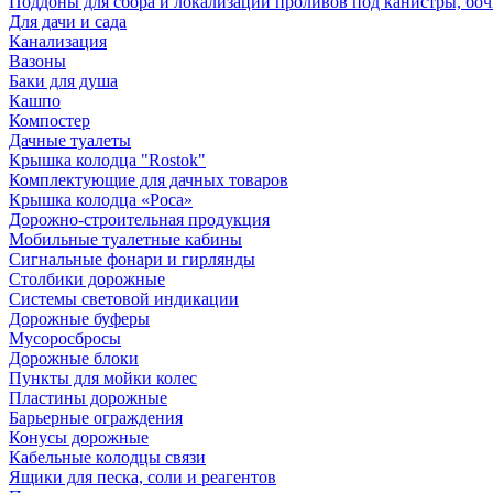
Поддоны для сбора и локализации проливов под канистры, бо
Для дачи и сада
Канализация
Вазоны
Баки для душа
Кашпо
Компостер
Дачные туалеты
Крышка колодца "Rostok"
Комплектующие для дачных товаров
Крышка колодца «Роса»
Дорожно-строительная продукция
Мобильные туалетные кабины
Сигнальные фонари и гирлянды
Столбики дорожные
Системы световой индикации
Дорожные буферы
Мусоросбросы
Дорожные блоки
Пункты для мойки колес
Пластины дорожные
Барьерные ограждения
Конусы дорожные
Кабельные колодцы связи
Ящики для песка, соли и реагентов