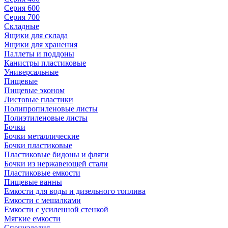
Серия 600
Серия 700
Складные
Ящики для склада
Ящики для хранения
Паллеты и поддоны
Канистры пластиковые
Универсальные
Пищевые
Пищевые эконом
Листовые пластики
Полипропиленовые листы
Полиэтиленовые листы
Бочки
Бочки металлические
Бочки пластиковые
Пластиковые бидоны и фляги
Бочки из нержавеющей стали
Пластиковые емкости
Пищевые ванны
Емкости для воды и дизельного топлива
Емкости с мешалками
Емкости с усиленной стенкой
Мягкие емкости
Специзделия