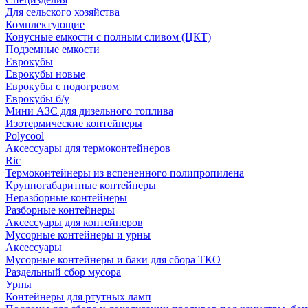
Для сельского хозяйства
Комплектующие
Конусные емкости с полным сливом (ЦКТ)
Подземные емкости
Еврокубы
Еврокубы новые
Еврокубы с подогревом
Еврокубы б/у
Мини АЗС для дизельного топлива
Изотермические контейнеры
Polycool
Аксессуары для термоконтейнеров
Ric
Термоконтейнеры из вспененного полипропилена
Крупногабаритные контейнеры
Неразборные контейнеры
Разборные контейнеры
Аксессуары для контейнеров
Мусорные контейнеры и урны
Аксессуары
Мусорные контейнеры и баки для сбора ТКО
Раздельный сбор мусора
Урны
Контейнеры для ртутных ламп