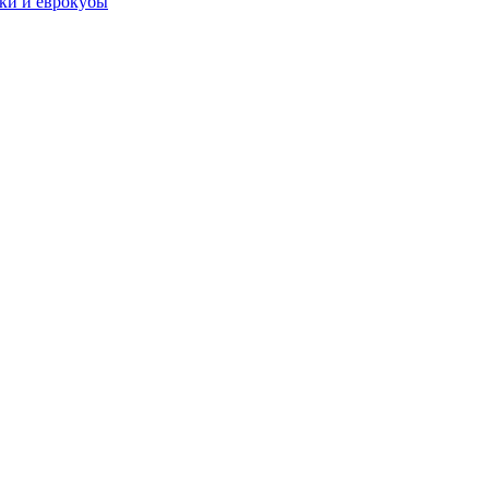
чки и еврокубы