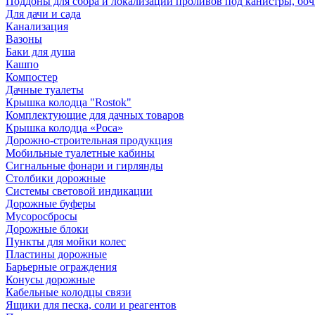
Поддоны для сбора и локализации проливов под канистры, бо
Для дачи и сада
Канализация
Вазоны
Баки для душа
Кашпо
Компостер
Дачные туалеты
Крышка колодца "Rostok"
Комплектующие для дачных товаров
Крышка колодца «Роса»
Дорожно-строительная продукция
Мобильные туалетные кабины
Сигнальные фонари и гирлянды
Столбики дорожные
Системы световой индикации
Дорожные буферы
Мусоросбросы
Дорожные блоки
Пункты для мойки колес
Пластины дорожные
Барьерные ограждения
Конусы дорожные
Кабельные колодцы связи
Ящики для песка, соли и реагентов