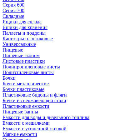
Серия 600
Серия 700
Складные
Ящики для склада
Ящики для хранения
Паллеты и поддоны
Канистры пластиковые
Универсальные
Пищевые
Пищевые эконом
Листовые пластики
Полипропиленовые листы
Полиэтиленовые листы
Бочки
Бочки металлические
Бочки пластиковые
Пластиковые бидоны и фляги
Бочки из нержавеющей стали
Пластиковые емкости
Пищевые ванны
Емкости для воды и дизельного топлива
Емкости с мешалками
Емкости с усиленной стенкой
Мягкие емкости
Специзделия