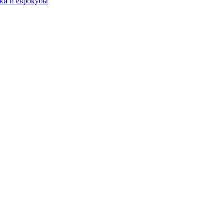
чки и еврокубы