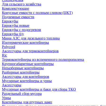
Для сельского хозяйства
Комплектующие
Конусные емкости с полным сливом (ЦКТ)
Подземные емкости
Еврокубы
Еврокубы новые
Еврокубы с подогревом
Еврокубы б/у
Мини АЗС для дизельного топлива
Изотермические контейнеры
Polycool
Аксессуары для термоконтейнеров
Ric
Термоконтейнеры из вспененного полипропилена
Крупногабаритные контейнеры
Неразборные контейнеры
Разборные контейнеры
Аксессуары для контейнеров
Мусорные контейнеры и урны
Аксессуары
Мусорные контейнеры и баки для сбора ТКО
Раздельный сбор мусора
Урны
Контейнеры для ртутных ламп