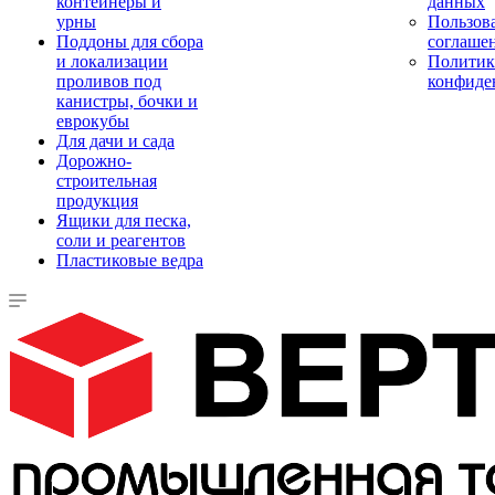
контейнеры и
данных
урны
Пользова
Поддоны для сбора
соглаше
и локализации
Политик
проливов под
конфиде
канистры, бочки и
еврокубы
Для дачи и сада
Дорожно-
строительная
продукция
Ящики для песка,
соли и реагентов
Пластиковые ведра