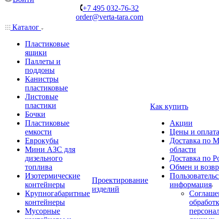
+7 495 032-76-32
order@verta-tara.com
Каталог
Пластиковые
ящики
Паллеты и
поддоны
Канистры
пластиковые
Листовые
пластики
Как купить
Бочки
Пластиковые
Акции
емкости
Цены и оплат
Еврокубы
Доставка по М
Мини АЗС для
области
дизельного
Доставка по Р
топлива
Обмен и возвр
Изотермические
Пользовательс
Проектирование
контейнеры
информация
изделий
Крупногабаритные
Соглаше
контейнеры
обработ
Мусорные
персона