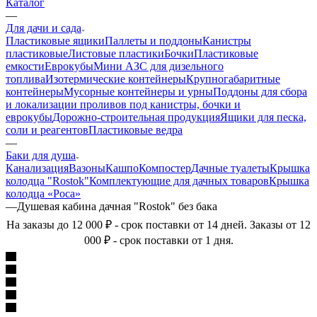
Каталог
—
Для дачи и сада
Пластиковые ящики
Паллеты и поддоны
Канистры
пластиковые
Листовые пластики
Бочки
Пластиковые
емкости
Еврокубы
Мини АЗС для дизельного
топлива
Изотермические контейнеры
Крупногабаритные
контейнеры
Мусорные контейнеры и урны
Поддоны для сбора
и локализации проливов под канистры, бочки и
еврокубы
Дорожно-строительная продукция
Ящики для песка,
соли и реагентов
Пластиковые ведра
—
Баки для душа
Канализация
Вазоны
Кашпо
Компостер
Дачные туалеты
Крышка
колодца "Rostok"
Комплектующие для дачных товаров
Крышка
колодца «Роса»
—
Душевая кабина дачная "Rostok" без бака
На заказы до 12 000 ₽ - срок поставки от 14 дней. Заказы от 12
000 ₽ - срок поставки от 1 дня.