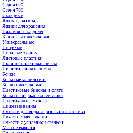
Серия 600
Серия 700
Складные
Ящики для склада
Ящики для хранения
Паллеты и поддоны
Канистры пластиковые
Универсальные
Пищевые
Пищевые эконом
Листовые пластики
Полипропиленовые листы
Полиэтиленовые листы
Бочки
Бочки металлические
Бочки пластиковые
Пластиковые бидоны и фляги
Бочки из нержавеющей стали
Пластиковые емкости
Пищевые ванны
Емкости для воды и дизельного топлива
Емкости с мешалками
Емкости с усиленной стенкой
Мягкие емкости
Специзделия