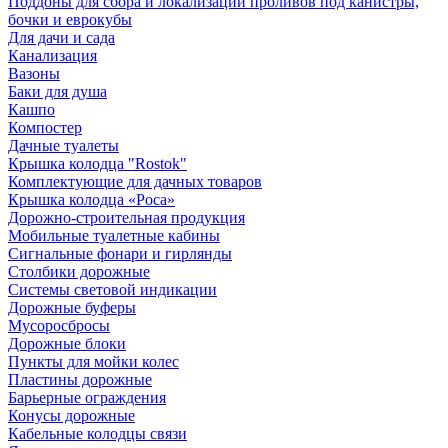
Поддоны для сбора и локализации проливов под канистры,
бочки и еврокубы
Для дачи и сада
Канализация
Вазоны
Баки для душа
Кашпо
Компостер
Дачные туалеты
Крышка колодца "Rostok"
Комплектующие для дачных товаров
Крышка колодца «Роса»
Дорожно-строительная продукция
Мобильные туалетные кабины
Сигнальные фонари и гирлянды
Столбики дорожные
Системы световой индикации
Дорожные буферы
Мусоросбросы
Дорожные блоки
Пункты для мойки колес
Пластины дорожные
Барьерные ограждения
Конусы дорожные
Кабельные колодцы связи