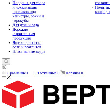
Поддоны для сбора
соглаше
и локализации
Политик
проливов под
конфиде
канистры, бочки и
еврокубы
Для дачи и сада
Дорожно-
строительная
продукция
Ящики для песка,
соли и реагентов
Пластиковые ведра
Сравнение
0
Отложенные
0
Корзина
0