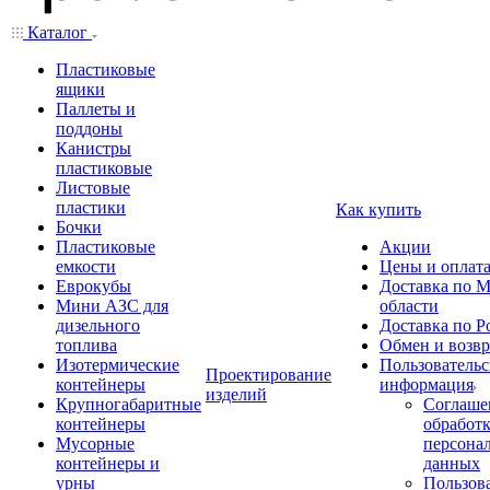
Каталог
Пластиковые
ящики
Паллеты и
поддоны
Канистры
пластиковые
Листовые
пластики
Как купить
Бочки
Пластиковые
Акции
емкости
Цены и оплат
Еврокубы
Доставка по М
Мини АЗС для
области
дизельного
Доставка по Р
топлива
Обмен и возвр
Изотермические
Пользовательс
Проектирование
контейнеры
информация
изделий
Крупногабаритные
Соглаше
контейнеры
обработ
Мусорные
персона
контейнеры и
данных
урны
Пользова