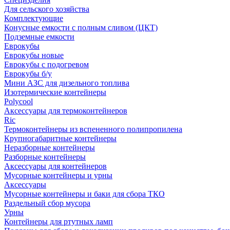
Для сельского хозяйства
Комплектующие
Конусные емкости с полным сливом (ЦКТ)
Подземные емкости
Еврокубы
Еврокубы новые
Еврокубы с подогревом
Еврокубы б/у
Мини АЗС для дизельного топлива
Изотермические контейнеры
Polycool
Аксессуары для термоконтейнеров
Ric
Термоконтейнеры из вспененного полипропилена
Крупногабаритные контейнеры
Неразборные контейнеры
Разборные контейнеры
Аксессуары для контейнеров
Мусорные контейнеры и урны
Аксессуары
Мусорные контейнеры и баки для сбора ТКО
Раздельный сбор мусора
Урны
Контейнеры для ртутных ламп