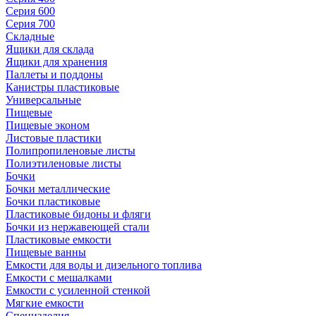
Серия 600
Серия 700
Складные
Ящики для склада
Ящики для хранения
Паллеты и поддоны
Канистры пластиковые
Универсальные
Пищевые
Пищевые эконом
Листовые пластики
Полипропиленовые листы
Полиэтиленовые листы
Бочки
Бочки металлические
Бочки пластиковые
Пластиковые бидоны и фляги
Бочки из нержавеющей стали
Пластиковые емкости
Пищевые ванны
Емкости для воды и дизельного топлива
Емкости с мешалками
Емкости с усиленной стенкой
Мягкие емкости
Специзделия