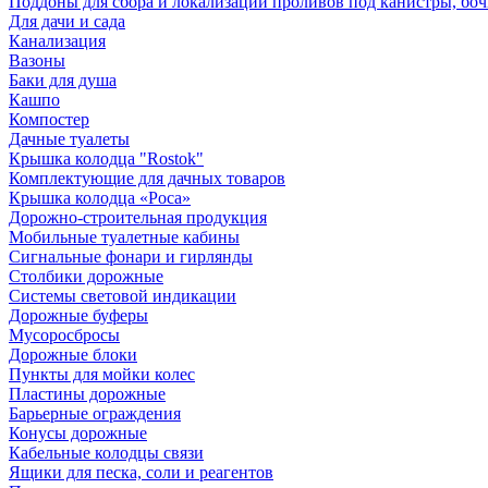
Поддоны для сбора и локализации проливов под канистры, бо
Для дачи и сада
Канализация
Вазоны
Баки для душа
Кашпо
Компостер
Дачные туалеты
Крышка колодца "Rostok"
Комплектующие для дачных товаров
Крышка колодца «Роса»
Дорожно-строительная продукция
Мобильные туалетные кабины
Сигнальные фонари и гирлянды
Столбики дорожные
Системы световой индикации
Дорожные буферы
Мусоросбросы
Дорожные блоки
Пункты для мойки колес
Пластины дорожные
Барьерные ограждения
Конусы дорожные
Кабельные колодцы связи
Ящики для песка, соли и реагентов