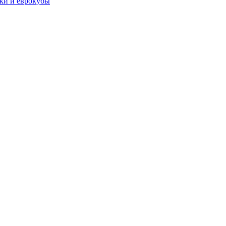
чки и еврокубы