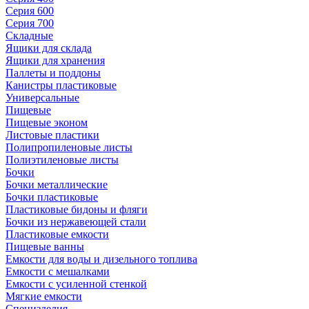
Серия 600
Серия 700
Складные
Ящики для склада
Ящики для хранения
Паллеты и поддоны
Канистры пластиковые
Универсальные
Пищевые
Пищевые эконом
Листовые пластики
Полипропиленовые листы
Полиэтиленовые листы
Бочки
Бочки металлические
Бочки пластиковые
Пластиковые бидоны и фляги
Бочки из нержавеющей стали
Пластиковые емкости
Пищевые ванны
Емкости для воды и дизельного топлива
Емкости с мешалками
Емкости с усиленной стенкой
Мягкие емкости
Специзделия