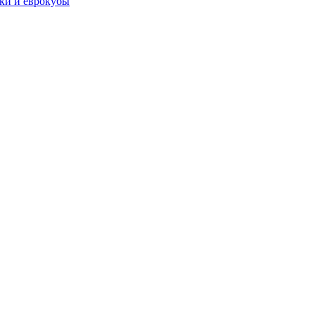
чки и еврокубы