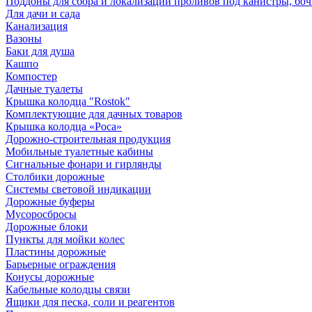
Поддоны для сбора и локализации проливов под канистры, бо
Для дачи и сада
Канализация
Вазоны
Баки для душа
Кашпо
Компостер
Дачные туалеты
Крышка колодца "Rostok"
Комплектующие для дачных товаров
Крышка колодца «Роса»
Дорожно-строительная продукция
Мобильные туалетные кабины
Сигнальные фонари и гирлянды
Столбики дорожные
Системы световой индикации
Дорожные буферы
Мусоросбросы
Дорожные блоки
Пункты для мойки колес
Пластины дорожные
Барьерные ограждения
Конусы дорожные
Кабельные колодцы связи
Ящики для песка, соли и реагентов