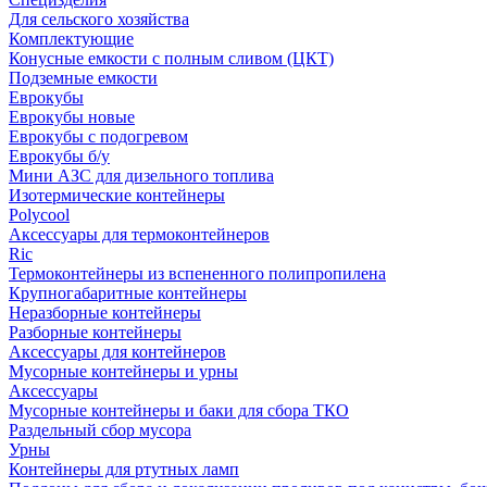
Для сельского хозяйства
Комплектующие
Конусные емкости с полным сливом (ЦКТ)
Подземные емкости
Еврокубы
Еврокубы новые
Еврокубы с подогревом
Еврокубы б/у
Мини АЗС для дизельного топлива
Изотермические контейнеры
Polycool
Аксессуары для термоконтейнеров
Ric
Термоконтейнеры из вспененного полипропилена
Крупногабаритные контейнеры
Неразборные контейнеры
Разборные контейнеры
Аксессуары для контейнеров
Мусорные контейнеры и урны
Аксессуары
Мусорные контейнеры и баки для сбора ТКО
Раздельный сбор мусора
Урны
Контейнеры для ртутных ламп