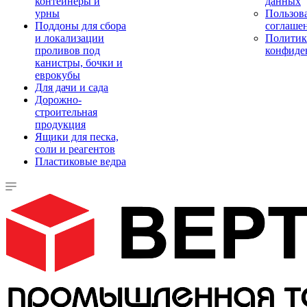
контейнеры и
данных
урны
Пользова
Поддоны для сбора
соглаше
и локализации
Политик
проливов под
конфиде
канистры, бочки и
еврокубы
Для дачи и сада
Дорожно-
строительная
продукция
Ящики для песка,
соли и реагентов
Пластиковые ведра