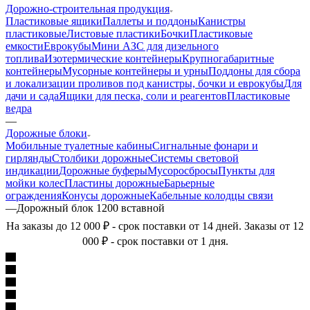
Дорожно-строительная продукция
Пластиковые ящики
Паллеты и поддоны
Канистры
пластиковые
Листовые пластики
Бочки
Пластиковые
емкости
Еврокубы
Мини АЗС для дизельного
топлива
Изотермические контейнеры
Крупногабаритные
контейнеры
Мусорные контейнеры и урны
Поддоны для сбора
и локализации проливов под канистры, бочки и еврокубы
Для
дачи и сада
Ящики для песка, соли и реагентов
Пластиковые
ведра
—
Дорожные блоки
Мобильные туалетные кабины
Сигнальные фонари и
гирлянды
Столбики дорожные
Системы световой
индикации
Дорожные буферы
Мусоросбросы
Пункты для
мойки колес
Пластины дорожные
Барьерные
ограждения
Конусы дорожные
Кабельные колодцы связи
—
Дорожный блок 1200 вставной
На заказы до 12 000 ₽ - срок поставки от 14 дней. Заказы от 12
000 ₽ - срок поставки от 1 дня.