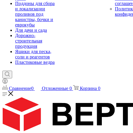
Поддоны для сбора
соглаше
и локализации
Политик
проливов под
конфиде
канистры, бочки и
еврокубы
Для дачи и сада
Дорожно-
строительная
продукция
Ящики для песка,
соли и реагентов
Пластиковые ведра
Сравнение
0
Отложенные
0
Корзина
0