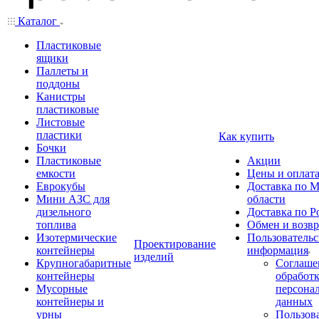
Каталог
Пластиковые
ящики
Паллеты и
поддоны
Канистры
пластиковые
Листовые
пластики
Как купить
Бочки
Пластиковые
Акции
емкости
Цены и оплат
Еврокубы
Доставка по М
Мини АЗС для
области
дизельного
Доставка по Р
топлива
Обмен и возвр
Изотермические
Пользовательс
Проектирование
контейнеры
информация
изделий
Крупногабаритные
Соглаше
контейнеры
обработ
Мусорные
персона
контейнеры и
данных
урны
Пользова