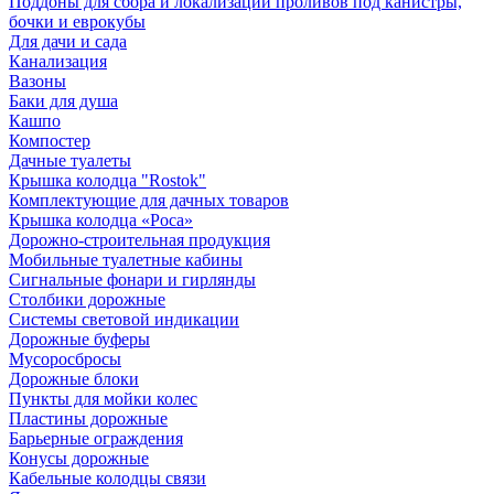
Поддоны для сбора и локализации проливов под канистры,
бочки и еврокубы
Для дачи и сада
Канализация
Вазоны
Баки для душа
Кашпо
Компостер
Дачные туалеты
Крышка колодца "Rostok"
Комплектующие для дачных товаров
Крышка колодца «Роса»
Дорожно-строительная продукция
Мобильные туалетные кабины
Сигнальные фонари и гирлянды
Столбики дорожные
Системы световой индикации
Дорожные буферы
Мусоросбросы
Дорожные блоки
Пункты для мойки колес
Пластины дорожные
Барьерные ограждения
Конусы дорожные
Кабельные колодцы связи