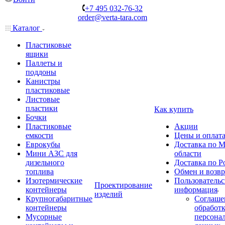
+7 495 032-76-32
order@verta-tara.com
Каталог
Пластиковые
ящики
Паллеты и
поддоны
Канистры
пластиковые
Листовые
пластики
Как купить
Бочки
Пластиковые
Акции
емкости
Цены и оплат
Еврокубы
Доставка по М
Мини АЗС для
области
дизельного
Доставка по Р
топлива
Обмен и возвр
Изотермические
Пользовательс
Проектирование
контейнеры
информация
изделий
Крупногабаритные
Соглаше
контейнеры
обработ
Мусорные
персона