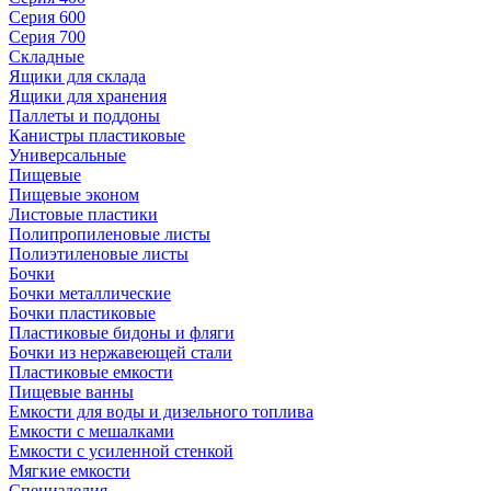
Серия 600
Серия 700
Складные
Ящики для склада
Ящики для хранения
Паллеты и поддоны
Канистры пластиковые
Универсальные
Пищевые
Пищевые эконом
Листовые пластики
Полипропиленовые листы
Полиэтиленовые листы
Бочки
Бочки металлические
Бочки пластиковые
Пластиковые бидоны и фляги
Бочки из нержавеющей стали
Пластиковые емкости
Пищевые ванны
Емкости для воды и дизельного топлива
Емкости с мешалками
Емкости с усиленной стенкой
Мягкие емкости
Специзделия