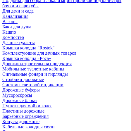
Поддоны для сбора и локализации проливов под канистры,
бочки и еврокубы
Для дачи и сада
Канализация
Вазоны
Баки для душа
Кашпо
Компостер
Дачные туалеты
Крышка колодца "Rostok"
Комплектующие для дачных товаров
Крышка колодца «Роса»
Дорожно-строительная продукция
Мобильные туалетные кабины
Сигнальные фонари и гирлянды
Столбики дорожные
Системы световой индикации
Дорожные буферы
Мусоросбросы
Дорожные блоки
Пункты для мойки колес
Пластины дорожные
Барьерные ограждения
Конусы дорожные
Кабельные колодцы связи