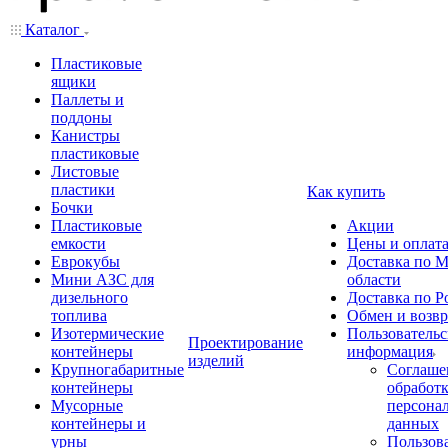
Каталог
Пластиковые
ящики
Паллеты и
поддоны
Канистры
пластиковые
Листовые
пластики
Как купить
Бочки
Пластиковые
Акции
емкости
Цены и оплат
Еврокубы
Доставка по М
Мини АЗС для
области
дизельного
Доставка по Р
топлива
Обмен и возвр
Изотермические
Пользовательс
Проектирование
контейнеры
информация
изделий
Крупногабаритные
Соглаше
контейнеры
обработ
Мусорные
персона
контейнеры и
данных
урны
Пользова