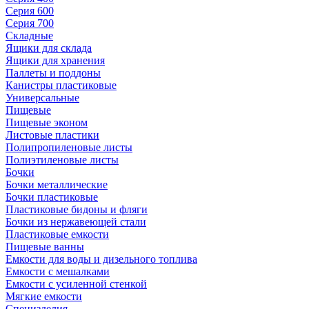
Серия 600
Серия 700
Складные
Ящики для склада
Ящики для хранения
Паллеты и поддоны
Канистры пластиковые
Универсальные
Пищевые
Пищевые эконом
Листовые пластики
Полипропиленовые листы
Полиэтиленовые листы
Бочки
Бочки металлические
Бочки пластиковые
Пластиковые бидоны и фляги
Бочки из нержавеющей стали
Пластиковые емкости
Пищевые ванны
Емкости для воды и дизельного топлива
Емкости с мешалками
Емкости с усиленной стенкой
Мягкие емкости
Специзделия