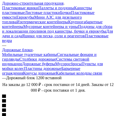
Дорожно-строительная продукция
Пластиковые ящики
Паллеты и поддоны
Канистры
пластиковые
Листовые пластики
Бочки
Пластиковые
емкости
Еврокубы
Мини АЗС для дизельного
топлива
Изотермические контейнеры
Крупногабаритные
контейнеры
Мусорные контейнеры и урны
Поддоны для сбора
и локализации проливов под канистры, бочки и еврокубы
Для
дачи и сада
Ящики для песка, соли и реагентов
Пластиковые
ведра
—
Дорожные блоки
Мобильные туалетные кабины
Сигнальные фонари и
гирлянды
Столбики дорожные
Системы световой
индикации
Дорожные буферы
Мусоросбросы
Пункты для
мойки колес
Пластины дорожные
Барьерные
ограждения
Конусы дорожные
Кабельные колодцы связи
—
Дорожный блок 1200 вставной
На заказы до 12 000 ₽ - срок поставки от 14 дней. Заказы от 12
000 ₽ - срок поставки от 1 дня.