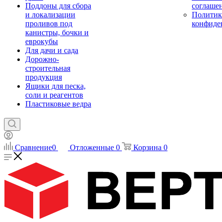
Поддоны для сбора
соглаше
и локализации
Политик
проливов под
конфиде
канистры, бочки и
еврокубы
Для дачи и сада
Дорожно-
строительная
продукция
Ящики для песка,
соли и реагентов
Пластиковые ведра
Сравнение
0
Отложенные
0
Корзина
0