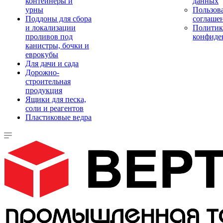
контейнеры и
данных
урны
Пользова
Поддоны для сбора
соглаше
и локализации
Политик
проливов под
конфиде
канистры, бочки и
еврокубы
Для дачи и сада
Дорожно-
строительная
продукция
Ящики для песка,
соли и реагентов
Пластиковые ведра