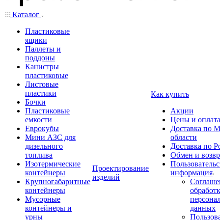
Каталог
Пластиковые
ящики
Паллеты и
поддоны
Канистры
пластиковые
Листовые
пластики
Как купить
Бочки
Пластиковые
Акции
емкости
Цены и оплат
Еврокубы
Доставка по М
Мини АЗС для
области
дизельного
Доставка по Р
топлива
Обмен и возвр
Изотермические
Пользовательс
Проектирование
контейнеры
информация
изделий
Крупногабаритные
Соглаше
контейнеры
обработ
Мусорные
персона
контейнеры и
данных
урны
Пользова