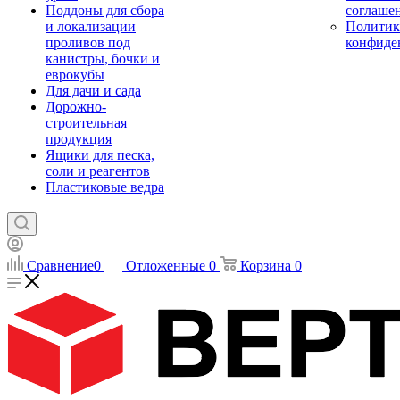
Поддоны для сбора
соглаше
и локализации
Политик
проливов под
конфиде
канистры, бочки и
еврокубы
Для дачи и сада
Дорожно-
строительная
продукция
Ящики для песка,
соли и реагентов
Пластиковые ведра
Сравнение
0
Отложенные
0
Корзина
0