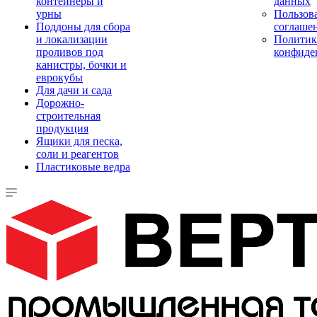
контейнеры и
данных
урны
Пользова
Поддоны для сбора
соглаше
и локализации
Политик
проливов под
конфиде
канистры, бочки и
еврокубы
Для дачи и сада
Дорожно-
строительная
продукция
Ящики для песка,
соли и реагентов
Пластиковые ведра