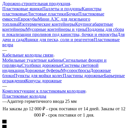
Дорожно-строительная продукция
Пластиковые ящики
Паллеты и поддоны
Канистры
пластиковые
Листовые пластики
Бочки
Пластиковые
емкости
Еврокубы
Мини АЗС для дизельного
топлива
Изотермические контейнеры
Крупногабаритные
контейнеры
Мусорные контейнеры и урны
Поддоны для сбора
и локализации проливов под канистры, бочки и еврокубы
Для
дачи и сада
Ящики для песка, соли и реагентов
Пластиковые
ведра
—
Кабельные колодцы связи
Мобильные туалетные кабины
Сигнальные фонари и
гирлянды
Столбики дорожные
Системы световой
индикации
Дорожные буферы
Мусоросбросы
Дорожные
блоки
Пункты для мойки колес
Пластины дорожные
Барьерные
ограждения
Конусы дорожные
—
Комплектующие к пластиковым колодцам
Пластиковые колодцы
—
Адаптер герметичного ввода 25 мм
На заказы до 12 000 ₽ - срок поставки от 14 дней. Заказы от 12
000 ₽ - срок поставки от 1 дня.