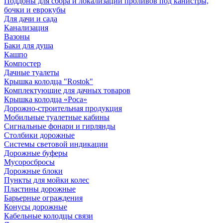
Поддоны для сбора и локализации проливов под канистры,
бочки и еврокубы
Для дачи и сада
Канализация
Вазоны
Баки для душа
Кашпо
Компостер
Дачные туалеты
Крышка колодца "Rostok"
Комплектующие для дачных товаров
Крышка колодца «Роса»
Дорожно-строительная продукция
Мобильные туалетные кабины
Сигнальные фонари и гирлянды
Столбики дорожные
Системы световой индикации
Дорожные буферы
Мусоросбросы
Дорожные блоки
Пункты для мойки колес
Пластины дорожные
Барьерные ограждения
Конусы дорожные
Кабельные колодцы связи