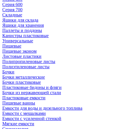
Серия 600
Серия 700
Складные
Ящики для склада
Ящики для хранения
Паллеты и поддоны
Канистры пластиковые
Универсальные
Пищевые
Пищевые эконом
Листовые пластики
Полипропиленовые листы
Полиэтиленовые листы
Бочки
Бочки металлические
Бочки пластиковые
Пластиковые бидоны и фляги
Бочки из нержавеющей стали
Пластиковые емкости
Пищевые ванны
Емкости для воды и дизельного топлива
Емкости с мешалками
Емкости с усиленной стенкой
Мягкие емкости
Специзделия