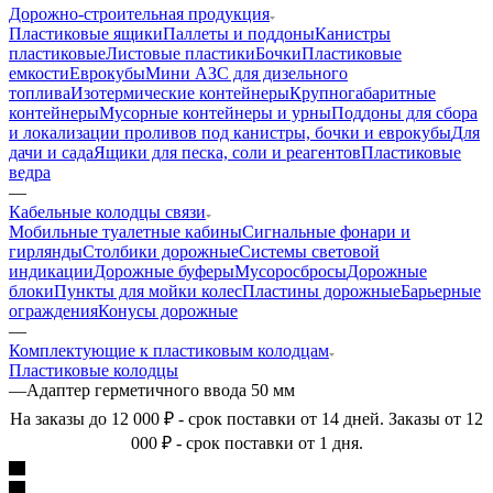
Дорожно-строительная продукция
Пластиковые ящики
Паллеты и поддоны
Канистры
пластиковые
Листовые пластики
Бочки
Пластиковые
емкости
Еврокубы
Мини АЗС для дизельного
топлива
Изотермические контейнеры
Крупногабаритные
контейнеры
Мусорные контейнеры и урны
Поддоны для сбора
и локализации проливов под канистры, бочки и еврокубы
Для
дачи и сада
Ящики для песка, соли и реагентов
Пластиковые
ведра
—
Кабельные колодцы связи
Мобильные туалетные кабины
Сигнальные фонари и
гирлянды
Столбики дорожные
Системы световой
индикации
Дорожные буферы
Мусоросбросы
Дорожные
блоки
Пункты для мойки колес
Пластины дорожные
Барьерные
ограждения
Конусы дорожные
—
Комплектующие к пластиковым колодцам
Пластиковые колодцы
—
Адаптер герметичного ввода 50 мм
На заказы до 12 000 ₽ - срок поставки от 14 дней. Заказы от 12
000 ₽ - срок поставки от 1 дня.