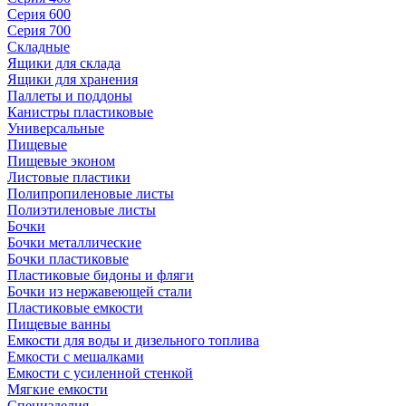
Серия 600
Серия 700
Складные
Ящики для склада
Ящики для хранения
Паллеты и поддоны
Канистры пластиковые
Универсальные
Пищевые
Пищевые эконом
Листовые пластики
Полипропиленовые листы
Полиэтиленовые листы
Бочки
Бочки металлические
Бочки пластиковые
Пластиковые бидоны и фляги
Бочки из нержавеющей стали
Пластиковые емкости
Пищевые ванны
Емкости для воды и дизельного топлива
Емкости с мешалками
Емкости с усиленной стенкой
Мягкие емкости
Специзделия