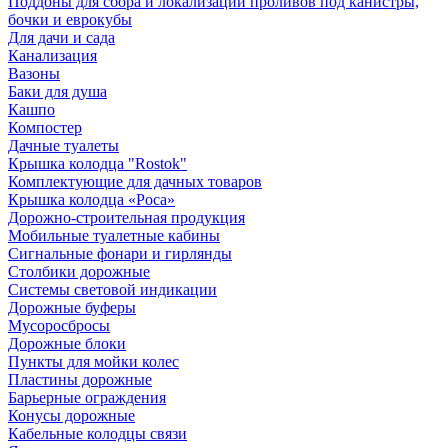
Поддоны для сбора и локализации проливов под канистры,
бочки и еврокубы
Для дачи и сада
Канализация
Вазоны
Баки для душа
Кашпо
Компостер
Дачные туалеты
Крышка колодца "Rostok"
Комплектующие для дачных товаров
Крышка колодца «Роса»
Дорожно-строительная продукция
Мобильные туалетные кабины
Сигнальные фонари и гирлянды
Столбики дорожные
Системы световой индикации
Дорожные буферы
Мусоросбросы
Дорожные блоки
Пункты для мойки колес
Пластины дорожные
Барьерные ограждения
Конусы дорожные
Кабельные колодцы связи