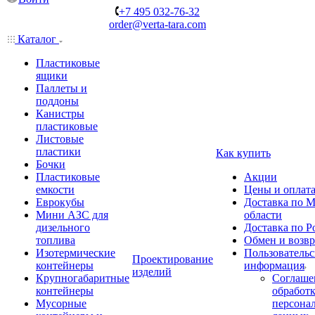
+7 495 032-76-32
order@verta-tara.com
Каталог
Пластиковые
ящики
Паллеты и
поддоны
Канистры
пластиковые
Листовые
пластики
Как купить
Бочки
Пластиковые
Акции
емкости
Цены и оплат
Еврокубы
Доставка по М
Мини АЗС для
области
дизельного
Доставка по Р
топлива
Обмен и возвр
Изотермические
Пользовательс
Проектирование
контейнеры
информация
изделий
Крупногабаритные
Соглаше
контейнеры
обработ
Мусорные
персона