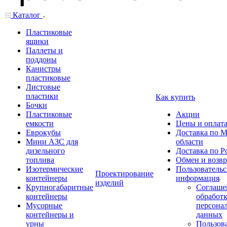
Каталог
Пластиковые
ящики
Паллеты и
поддоны
Канистры
пластиковые
Листовые
пластики
Как купить
Бочки
Пластиковые
Акции
емкости
Цены и оплат
Еврокубы
Доставка по М
Мини АЗС для
области
дизельного
Доставка по Р
топлива
Обмен и возвр
Изотермические
Пользовательс
Проектирование
контейнеры
информация
изделий
Крупногабаритные
Соглаше
контейнеры
обработ
Мусорные
персона
контейнеры и
данных
урны
Пользова