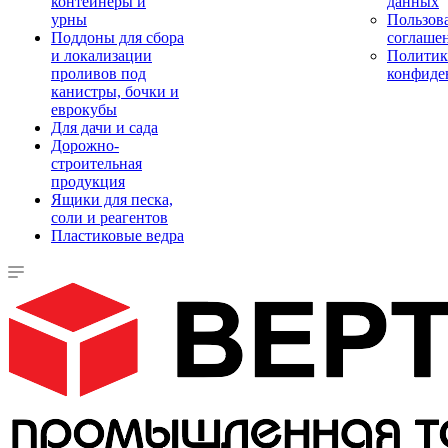
контейнеры и
данных
урны
Пользова
Поддоны для сбора
соглаше
и локализации
Политик
проливов под
конфиде
канистры, бочки и
еврокубы
Для дачи и сада
Дорожно-
строительная
продукция
Ящики для песка,
соли и реагентов
Пластиковые ведра