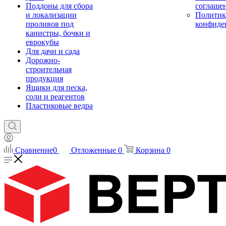
Поддоны для сбора
соглаше
и локализации
Политик
проливов под
конфиде
канистры, бочки и
еврокубы
Для дачи и сада
Дорожно-
строительная
продукция
Ящики для песка,
соли и реагентов
Пластиковые ведра
Сравнение
0
Отложенные
0
Корзина
0