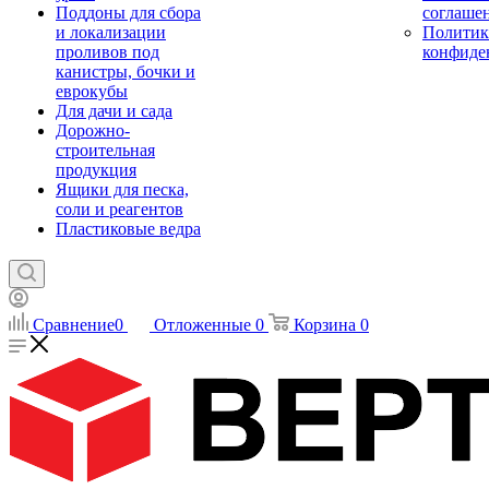
Поддоны для сбора
соглаше
и локализации
Политик
проливов под
конфиде
канистры, бочки и
еврокубы
Для дачи и сада
Дорожно-
строительная
продукция
Ящики для песка,
соли и реагентов
Пластиковые ведра
Сравнение
0
Отложенные
0
Корзина
0