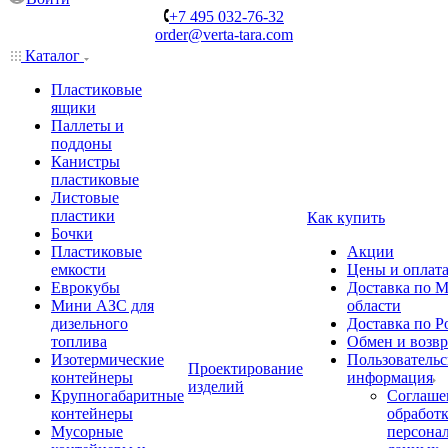
+7 495 032-76-32
order@verta-tara.com
Каталог
Пластиковые
ящики
Паллеты и
поддоны
Канистры
пластиковые
Листовые
пластики
Как купить
Бочки
Пластиковые
Акции
емкости
Цены и оплат
Еврокубы
Доставка по М
Мини АЗС для
области
дизельного
Доставка по Р
топлива
Обмен и возвр
Изотермические
Пользовательс
Проектирование
контейнеры
информация
изделий
Крупногабаритные
Соглаше
контейнеры
обработ
Мусорные
персона