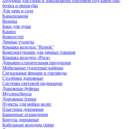
Поддоны для сбора и локализации проливов под канистры,
бочки и еврокубы
Для дачи и сада
Канализация
Вазоны
Баки для душа
Кашпо
Компостер
Дачные туалеты
Крышка колодца "Rostok"
Комплектующие для дачных товаров
Крышка колодца «Роса»
Дорожно-строительная продукция
Мобильные туалетные кабины
Сигнальные фонари и гирлянды
Столбики дорожные
Системы световой индикации
Дорожные буферы
Мусоросбросы
Дорожные блоки
Пункты для мойки колес
Пластины дорожные
Барьерные ограждения
Конусы дорожные
Кабельные колодцы связи