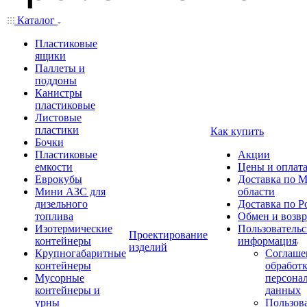
Каталог
Пластиковые
ящики
Паллеты и
поддоны
Канистры
пластиковые
Листовые
пластики
Как купить
Бочки
Пластиковые
Акции
емкости
Цены и оплат
Еврокубы
Доставка по М
Мини АЗС для
области
дизельного
Доставка по Р
топлива
Обмен и возвр
Изотермические
Пользовательс
Проектирование
контейнеры
информация
изделий
Крупногабаритные
Соглаше
контейнеры
обработ
Мусорные
персона
контейнеры и
данных
урны
Пользова