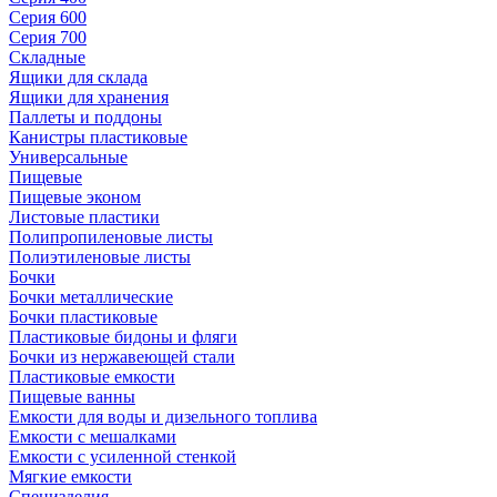
Серия 600
Серия 700
Складные
Ящики для склада
Ящики для хранения
Паллеты и поддоны
Канистры пластиковые
Универсальные
Пищевые
Пищевые эконом
Листовые пластики
Полипропиленовые листы
Полиэтиленовые листы
Бочки
Бочки металлические
Бочки пластиковые
Пластиковые бидоны и фляги
Бочки из нержавеющей стали
Пластиковые емкости
Пищевые ванны
Емкости для воды и дизельного топлива
Емкости с мешалками
Емкости с усиленной стенкой
Мягкие емкости
Специзделия