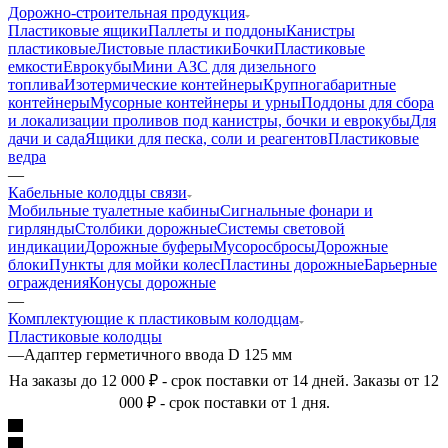
Дорожно-строительная продукция
Пластиковые ящики
Паллеты и поддоны
Канистры
пластиковые
Листовые пластики
Бочки
Пластиковые
емкости
Еврокубы
Мини АЗС для дизельного
топлива
Изотермические контейнеры
Крупногабаритные
контейнеры
Мусорные контейнеры и урны
Поддоны для сбора
и локализации проливов под канистры, бочки и еврокубы
Для
дачи и сада
Ящики для песка, соли и реагентов
Пластиковые
ведра
—
Кабельные колодцы связи
Мобильные туалетные кабины
Сигнальные фонари и
гирлянды
Столбики дорожные
Системы световой
индикации
Дорожные буферы
Мусоросбросы
Дорожные
блоки
Пункты для мойки колес
Пластины дорожные
Барьерные
ограждения
Конусы дорожные
—
Комплектующие к пластиковым колодцам
Пластиковые колодцы
—
Адаптер герметичного ввода D 125 мм
На заказы до 12 000 ₽ - срок поставки от 14 дней. Заказы от 12
000 ₽ - срок поставки от 1 дня.