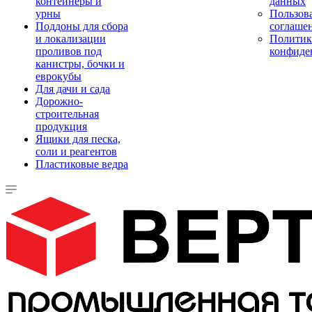
контейнеры и
данных
урны
Пользова
Поддоны для сбора
соглаше
и локализации
Политик
проливов под
конфиде
канистры, бочки и
еврокубы
Для дачи и сада
Дорожно-
строительная
продукция
Ящики для песка,
соли и реагентов
Пластиковые ведра