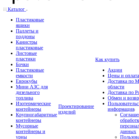
Каталог
Пластиковые
ящики
Паллеты и
поддоны
Канистры
пластиковые
Листовые
пластики
Как купить
Бочки
Пластиковые
Акции
емкости
Цены и оплат
Еврокубы
Доставка по М
Мини АЗС для
области
дизельного
Доставка по Р
топлива
Обмен и возвр
Изотермические
Пользовательс
Проектирование
контейнеры
информация
изделий
Крупногабаритные
Соглаше
контейнеры
обработ
Мусорные
персона
контейнеры и
данных
урны
Пользова