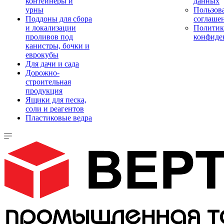
контейнеры и
данных
урны
Пользова
Поддоны для сбора
соглаше
и локализации
Политик
проливов под
конфиде
канистры, бочки и
еврокубы
Для дачи и сада
Дорожно-
строительная
продукция
Ящики для песка,
соли и реагентов
Пластиковые ведра