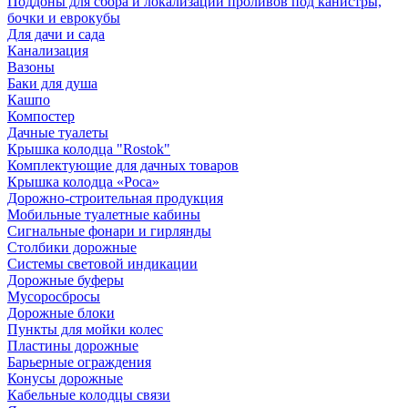
Поддоны для сбора и локализации проливов под канистры,
бочки и еврокубы
Для дачи и сада
Канализация
Вазоны
Баки для душа
Кашпо
Компостер
Дачные туалеты
Крышка колодца "Rostok"
Комплектующие для дачных товаров
Крышка колодца «Роса»
Дорожно-строительная продукция
Мобильные туалетные кабины
Сигнальные фонари и гирлянды
Столбики дорожные
Системы световой индикации
Дорожные буферы
Мусоросбросы
Дорожные блоки
Пункты для мойки колес
Пластины дорожные
Барьерные ограждения
Конусы дорожные
Кабельные колодцы связи