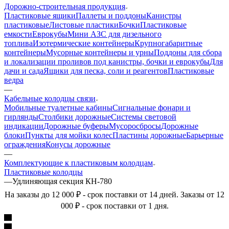
Дорожно-строительная продукция
Пластиковые ящики
Паллеты и поддоны
Канистры
пластиковые
Листовые пластики
Бочки
Пластиковые
емкости
Еврокубы
Мини АЗС для дизельного
топлива
Изотермические контейнеры
Крупногабаритные
контейнеры
Мусорные контейнеры и урны
Поддоны для сбора
и локализации проливов под канистры, бочки и еврокубы
Для
дачи и сада
Ящики для песка, соли и реагентов
Пластиковые
ведра
—
Кабельные колодцы связи
Мобильные туалетные кабины
Сигнальные фонари и
гирлянды
Столбики дорожные
Системы световой
индикации
Дорожные буферы
Мусоросбросы
Дорожные
блоки
Пункты для мойки колес
Пластины дорожные
Барьерные
ограждения
Конусы дорожные
—
Комплектующие к пластиковым колодцам
Пластиковые колодцы
—
Удлиняющая секция КН-780
На заказы до 12 000 ₽ - срок поставки от 14 дней. Заказы от 12
000 ₽ - срок поставки от 1 дня.