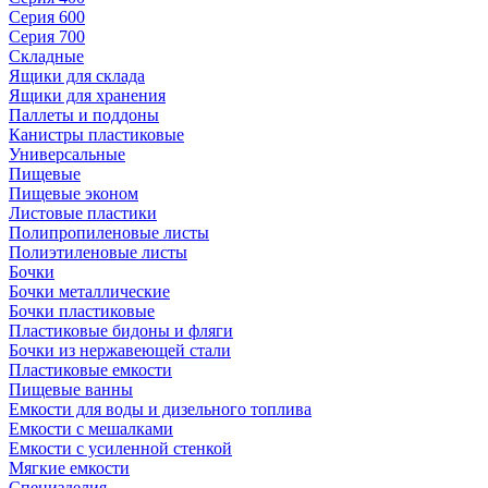
Серия 600
Серия 700
Складные
Ящики для склада
Ящики для хранения
Паллеты и поддоны
Канистры пластиковые
Универсальные
Пищевые
Пищевые эконом
Листовые пластики
Полипропиленовые листы
Полиэтиленовые листы
Бочки
Бочки металлические
Бочки пластиковые
Пластиковые бидоны и фляги
Бочки из нержавеющей стали
Пластиковые емкости
Пищевые ванны
Емкости для воды и дизельного топлива
Емкости с мешалками
Емкости с усиленной стенкой
Мягкие емкости
Специзделия