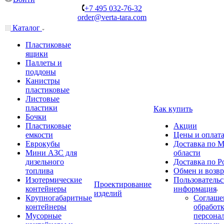
+7 495 032-76-32
order@verta-tara.com
Каталог
Пластиковые
ящики
Паллеты и
поддоны
Канистры
пластиковые
Листовые
пластики
Как купить
Бочки
Пластиковые
Акции
емкости
Цены и оплат
Еврокубы
Доставка по М
Мини АЗС для
области
дизельного
Доставка по Р
топлива
Обмен и возвр
Изотермические
Пользовательс
Проектирование
контейнеры
информация
изделий
Крупногабаритные
Соглаше
контейнеры
обработ
Мусорные
персона