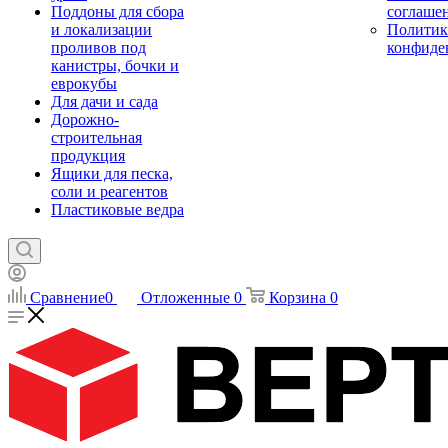
Поддоны для сбора
соглаше
и локализации
Политик
проливов под
конфиде
канистры, бочки и
еврокубы
Для дачи и сада
Дорожно-
строительная
продукция
Ящики для песка,
соли и реагентов
Пластиковые ведра
Сравнение
0
Отложенные
0
Корзина
0