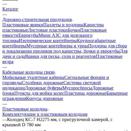
—
Каталог
—
Дорожно-строительная продукция
Пластиковые ящики
Паллеты и поддоны
Канистры
пластиковые
Листовые пластики
Бочки
Пластиковые
емкости
Еврокубы
Мини АЗС для дизельного
топлива
Изотермические контейнеры
Крупногабаритные
контейнеры
Мусорные контейнеры и урны
Поддоны для сбора
и локализации проливов под канистры, бочки и еврокубы
Для
дачи и сада
Ящики для песка, соли и реагентов
Пластиковые
ведра
—
Кабельные колодцы связи
Мобильные туалетные кабины
Сигнальные фонари и
гирлянды
Столбики дорожные
Системы световой
индикации
Дорожные буферы
Мусоросбросы
Дорожные
блоки
Пункты для мойки колес
Пластины дорожные
Барьерные
ограждения
Конусы дорожные
—
Пластиковые колодцы
Комплектующие к пластиковым колодцам
—
Колодец КС-7 H2275 мм, с пригрузочной камерой, с
крышкой D 780 мм