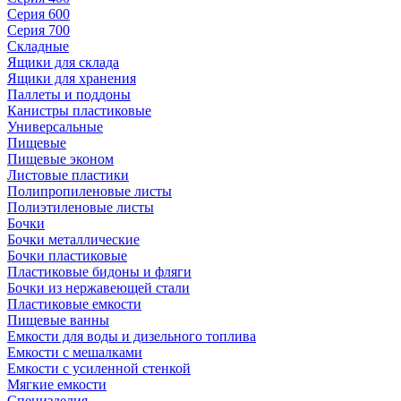
Серия 600
Серия 700
Складные
Ящики для склада
Ящики для хранения
Паллеты и поддоны
Канистры пластиковые
Универсальные
Пищевые
Пищевые эконом
Листовые пластики
Полипропиленовые листы
Полиэтиленовые листы
Бочки
Бочки металлические
Бочки пластиковые
Пластиковые бидоны и фляги
Бочки из нержавеющей стали
Пластиковые емкости
Пищевые ванны
Емкости для воды и дизельного топлива
Емкости с мешалками
Емкости с усиленной стенкой
Мягкие емкости
Специзделия