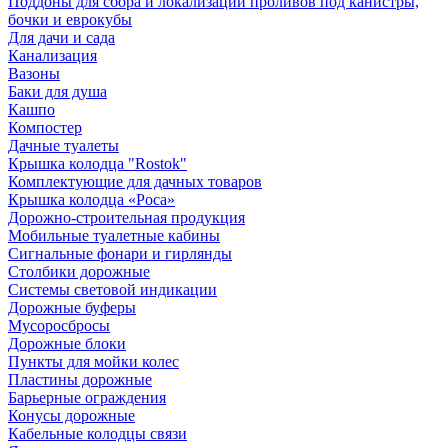
Поддоны для сбора и локализации проливов под канистры,
бочки и еврокубы
Для дачи и сада
Канализация
Вазоны
Баки для душа
Кашпо
Компостер
Дачные туалеты
Крышка колодца "Rostok"
Комплектующие для дачных товаров
Крышка колодца «Роса»
Дорожно-строительная продукция
Мобильные туалетные кабины
Сигнальные фонари и гирлянды
Столбики дорожные
Системы световой индикации
Дорожные буферы
Мусоросбросы
Дорожные блоки
Пункты для мойки колес
Пластины дорожные
Барьерные ограждения
Конусы дорожные
Кабельные колодцы связи