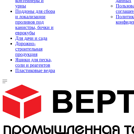
контейнеры и
данных
урны
Пользова
Поддоны для сбора
соглаше
и локализации
Политик
проливов под
конфиде
канистры, бочки и
еврокубы
Для дачи и сада
Дорожно-
строительная
продукция
Ящики для песка,
соли и реагентов
Пластиковые ведра