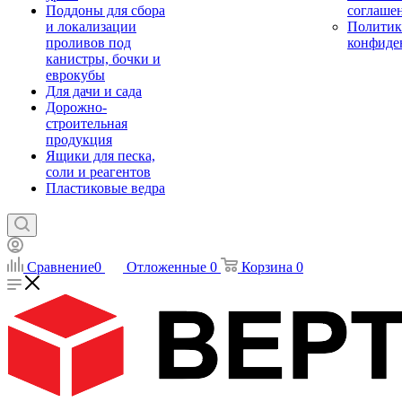
Поддоны для сбора
соглаше
и локализации
Политик
проливов под
конфиде
канистры, бочки и
еврокубы
Для дачи и сада
Дорожно-
строительная
продукция
Ящики для песка,
соли и реагентов
Пластиковые ведра
Сравнение
0
Отложенные
0
Корзина
0