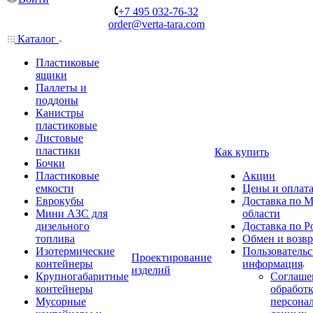
+7 495 032-76-32
order@verta-tara.com
Каталог
Пластиковые
ящики
Паллеты и
поддоны
Канистры
пластиковые
Листовые
пластики
Как купить
Бочки
Пластиковые
Акции
емкости
Цены и оплат
Еврокубы
Доставка по М
Мини АЗС для
области
дизельного
Доставка по Р
топлива
Обмен и возвр
Изотермические
Пользовательс
Проектирование
контейнеры
информация
изделий
Крупногабаритные
Соглаше
контейнеры
обработ
Мусорные
персона