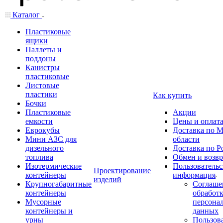
Каталог
Пластиковые
ящики
Паллеты и
поддоны
Канистры
пластиковые
Листовые
пластики
Как купить
Бочки
Пластиковые
Акции
емкости
Цены и оплат
Еврокубы
Доставка по М
Мини АЗС для
области
дизельного
Доставка по Р
топлива
Обмен и возвр
Изотермические
Пользовательс
Проектирование
контейнеры
информация
изделий
Крупногабаритные
Соглаше
контейнеры
обработ
Мусорные
персона
контейнеры и
данных
урны
Пользова