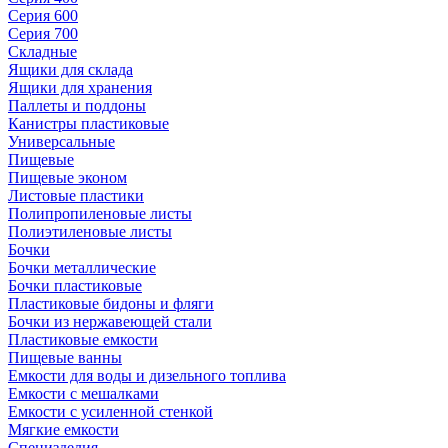
Серия 600
Серия 700
Складные
Ящики для склада
Ящики для хранения
Паллеты и поддоны
Канистры пластиковые
Универсальные
Пищевые
Пищевые эконом
Листовые пластики
Полипропиленовые листы
Полиэтиленовые листы
Бочки
Бочки металлические
Бочки пластиковые
Пластиковые бидоны и фляги
Бочки из нержавеющей стали
Пластиковые емкости
Пищевые ванны
Емкости для воды и дизельного топлива
Емкости с мешалками
Емкости с усиленной стенкой
Мягкие емкости
Специзделия