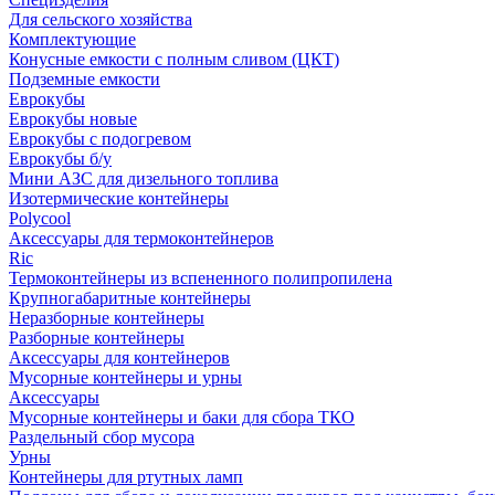
Для сельского хозяйства
Комплектующие
Конусные емкости с полным сливом (ЦКТ)
Подземные емкости
Еврокубы
Еврокубы новые
Еврокубы с подогревом
Еврокубы б/у
Мини АЗС для дизельного топлива
Изотермические контейнеры
Polycool
Аксессуары для термоконтейнеров
Ric
Термоконтейнеры из вспененного полипропилена
Крупногабаритные контейнеры
Неразборные контейнеры
Разборные контейнеры
Аксессуары для контейнеров
Мусорные контейнеры и урны
Аксессуары
Мусорные контейнеры и баки для сбора ТКО
Раздельный сбор мусора
Урны
Контейнеры для ртутных ламп