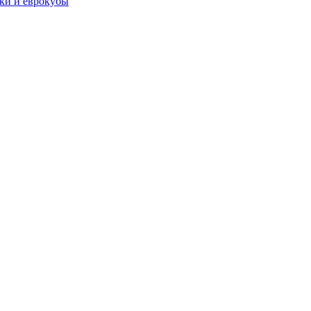
чки и еврокубы