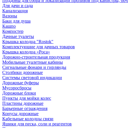
Поддоны для сбора и локализации проливов под канистры, бо
Для дачи и сада
Канализация
Вазоны
Баки для душа
Кашпо
Компостер
Дачные туалеты
Крышка колодца "Rostok"
Комплектующие для дачных товаров
Крышка колодца «Роса»
Дорожно-строительная продукция
Мобильные туалетные кабины
Сигнальные фонари и гирлянды
Столбики дорожные
Системы световой индикации
Дорожные буферы
Мусоросбросы
Дорожные блоки
Пункты для мойки колес
Пластины дорожные
Барьерные ограждения
Конусы дорожные
Кабельные колодцы связи
Ящики для песка, соли и реагентов