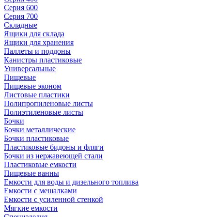
Серия 600
Серия 700
Складные
Ящики для склада
Ящики для хранения
Паллеты и поддоны
Канистры пластиковые
Универсальные
Пищевые
Пищевые эконом
Листовые пластики
Полипропиленовые листы
Полиэтиленовые листы
Бочки
Бочки металлические
Бочки пластиковые
Пластиковые бидоны и фляги
Бочки из нержавеющей стали
Пластиковые емкости
Пищевые ванны
Емкости для воды и дизельного топлива
Емкости с мешалками
Емкости с усиленной стенкой
Мягкие емкости
Специзделия