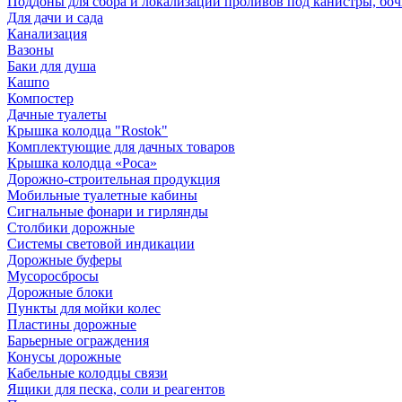
Поддоны для сбора и локализации проливов под канистры, бо
Для дачи и сада
Канализация
Вазоны
Баки для душа
Кашпо
Компостер
Дачные туалеты
Крышка колодца "Rostok"
Комплектующие для дачных товаров
Крышка колодца «Роса»
Дорожно-строительная продукция
Мобильные туалетные кабины
Сигнальные фонари и гирлянды
Столбики дорожные
Системы световой индикации
Дорожные буферы
Мусоросбросы
Дорожные блоки
Пункты для мойки колес
Пластины дорожные
Барьерные ограждения
Конусы дорожные
Кабельные колодцы связи
Ящики для песка, соли и реагентов