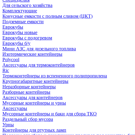
Для сельского хозяйства
Комплектующие
Конусные емкости с полным сливом (ЦКТ)
Подземные емкости
Еврокубы
Еврокубы новые
Еврокубы с подогревом
Еврокубы б/у
Мини АЗС для дизельного топлива
Изотермические контейнеры
Polycool
Аксессуары для термоконтейнеров
Ric
Термоконтейнеры из вспененного полипропилена
Крупногабаритные контейнеры
Неразборные контейнеры
Разборные контейнеры
Аксессуары для контейнеров
Мусорные контейнеры и урны
Аксессуары
Мусорные контейнеры и баки для сбора ТКО
Раздельный сбор мусора
Урны
Контейнеры для ртутных ламп