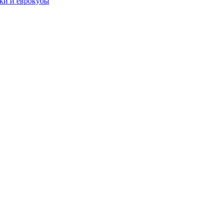
чки и еврокубы