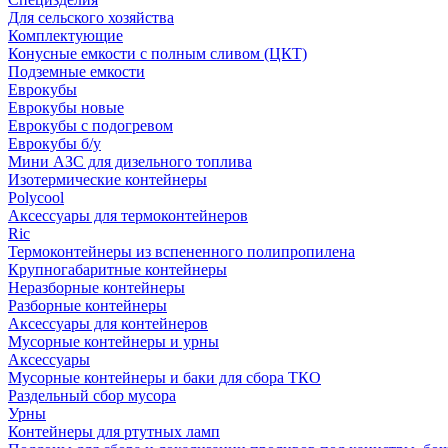
Для сельского хозяйства
Комплектующие
Конусные емкости с полным сливом (ЦКТ)
Подземные емкости
Еврокубы
Еврокубы новые
Еврокубы с подогревом
Еврокубы б/у
Мини АЗС для дизельного топлива
Изотермические контейнеры
Polycool
Аксессуары для термоконтейнеров
Ric
Термоконтейнеры из вспененного полипропилена
Крупногабаритные контейнеры
Неразборные контейнеры
Разборные контейнеры
Аксессуары для контейнеров
Мусорные контейнеры и урны
Аксессуары
Мусорные контейнеры и баки для сбора ТКО
Раздельный сбор мусора
Урны
Контейнеры для ртутных ламп