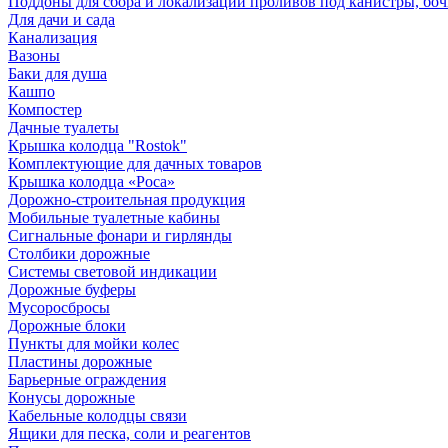
Поддоны для сбора и локализации проливов под канистры, бо
Для дачи и сада
Канализация
Вазоны
Баки для душа
Кашпо
Компостер
Дачные туалеты
Крышка колодца "Rostok"
Комплектующие для дачных товаров
Крышка колодца «Роса»
Дорожно-строительная продукция
Мобильные туалетные кабины
Сигнальные фонари и гирлянды
Столбики дорожные
Системы световой индикации
Дорожные буферы
Мусоросбросы
Дорожные блоки
Пункты для мойки колес
Пластины дорожные
Барьерные ограждения
Конусы дорожные
Кабельные колодцы связи
Ящики для песка, соли и реагентов