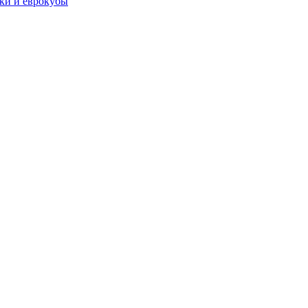
чки и еврокубы