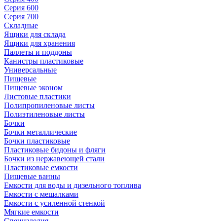
Серия 600
Серия 700
Складные
Ящики для склада
Ящики для хранения
Паллеты и поддоны
Канистры пластиковые
Универсальные
Пищевые
Пищевые эконом
Листовые пластики
Полипропиленовые листы
Полиэтиленовые листы
Бочки
Бочки металлические
Бочки пластиковые
Пластиковые бидоны и фляги
Бочки из нержавеющей стали
Пластиковые емкости
Пищевые ванны
Емкости для воды и дизельного топлива
Емкости с мешалками
Емкости с усиленной стенкой
Мягкие емкости
Специзделия