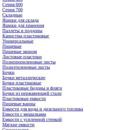
Серия 600
Серия 700
Складные
Ящики для склада
Ящики для хранения
Паллеты и поддоны
Канистры пластиковые
Универсальные
Пищевые
Пищевые эконом
Листовые пластики
Полипропиленовые листы
Полиэтиленовые листы
Бочки
Бочки металлические
Бочки пластиковые
Пластиковые бидоны и фляги
Бочки из нержавеющей стали
Пластиковые емкости
Пищевые ванны
Емкости для воды и дизельного топлива
Емкости с мешалками
Емкости с усиленной стенкой
Мягкие емкости
Специзделия