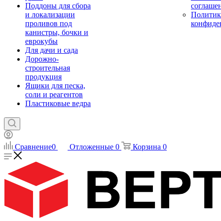
Поддоны для сбора
соглаше
и локализации
Политик
проливов под
конфиде
канистры, бочки и
еврокубы
Для дачи и сада
Дорожно-
строительная
продукция
Ящики для песка,
соли и реагентов
Пластиковые ведра
Сравнение
0
Отложенные
0
Корзина
0