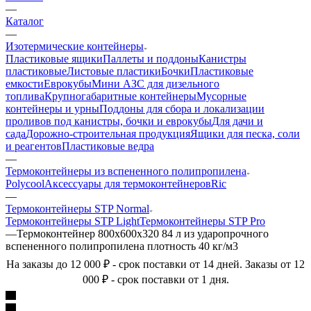
—
Каталог
—
Изотермические контейнеры
Пластиковые ящики
Паллеты и поддоны
Канистры
пластиковые
Листовые пластики
Бочки
Пластиковые
емкости
Еврокубы
Мини АЗС для дизельного
топлива
Крупногабаритные контейнеры
Мусорные
контейнеры и урны
Поддоны для сбора и локализации
проливов под канистры, бочки и еврокубы
Для дачи и
сада
Дорожно-строительная продукция
Ящики для песка, соли
и реагентов
Пластиковые ведра
—
Термоконтейнеры из вспененного полипропилена
Polycool
Аксессуары для термоконтейнеров
Ric
—
Термоконтейнеры STP Normal
Термоконтейнеры STP Light
Термоконтейнеры STP Pro
—
Термоконтейнер 800х600х320 84 л из ударопрочного
вспененного полипропилена плотность 40 кг/м3
На заказы до 12 000 ₽ - срок поставки от 14 дней. Заказы от 12
000 ₽ - срок поставки от 1 дня.