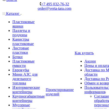
+7 495 032-76-32
order@verta-tara.com
Каталог
Пластиковые
ящики
Паллеты и
поддоны
Канистры
пластиковые
Листовые
пластики
Как купить
Бочки
Пластиковые
Акции
емкости
Цены и оплат
Еврокубы
Доставка по М
Мини АЗС для
области
дизельного
Доставка по Р
топлива
Обмен и возвр
Изотермические
Пользовательс
Проектирование
контейнеры
информация
изделий
Крупногабаритные
Соглаше
контейнеры
обработ
Мусорные
персона