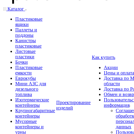
Каталог
Пластиковые
ящики
Паллеты и
поддоны
Канистры
пластиковые
Листовые
пластики
Как купить
Бочки
Пластиковые
Акции
емкости
Цены и оплат
Еврокубы
Доставка по М
Мини АЗС для
области
дизельного
Доставка по Р
топлива
Обмен и возвр
Изотермические
Пользовательс
Проектирование
контейнеры
информация
изделий
Крупногабаритные
Соглаше
контейнеры
обработ
Мусорные
персона
контейнеры и
данных
урны
Пользова