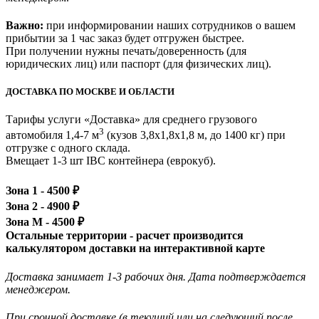
Важно:
при информировании наших сотрудников о вашем
прибытии за 1 час заказ будет отгружен быстрее.
При получении нужны печать/доверенность (для
юридических лиц) или паспорт (для физических лиц).
ДОСТАВКА ПО МОСКВЕ И ОБЛАСТИ
Тарифы услуги «Доставка» для
среднего грузового
3
автомобиля 1,4-7 м
(кузов 3,8x1,8x1,8 м, до 1400 кг)
при
отгрузке с одного склада.
Вмещает 1-3 шт IBC контейнера (еврокуб).
Зона 1 -
4500
₽
Зона 2 -
4900
₽
Зона М -
4500
₽
Остальные территории - расчет производится
калькулятором доставки на интерактивной карте
Доставка занимает 1-3 рабочих дня. Дата подтверждается
менеджером.
При срочной доставке (в текущий или на следующий после