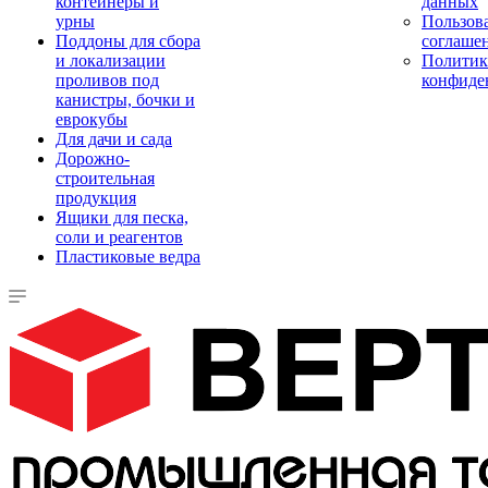
контейнеры и
данных
урны
Пользова
Поддоны для сбора
соглаше
и локализации
Политик
проливов под
конфиде
канистры, бочки и
еврокубы
Для дачи и сада
Дорожно-
строительная
продукция
Ящики для песка,
соли и реагентов
Пластиковые ведра