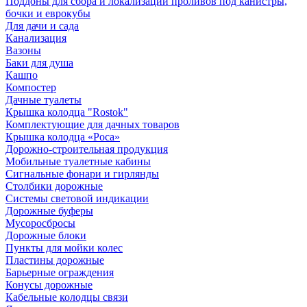
Поддоны для сбора и локализации проливов под канистры,
бочки и еврокубы
Для дачи и сада
Канализация
Вазоны
Баки для душа
Кашпо
Компостер
Дачные туалеты
Крышка колодца "Rostok"
Комплектующие для дачных товаров
Крышка колодца «Роса»
Дорожно-строительная продукция
Мобильные туалетные кабины
Сигнальные фонари и гирлянды
Столбики дорожные
Системы световой индикации
Дорожные буферы
Мусоросбросы
Дорожные блоки
Пункты для мойки колес
Пластины дорожные
Барьерные ограждения
Конусы дорожные
Кабельные колодцы связи