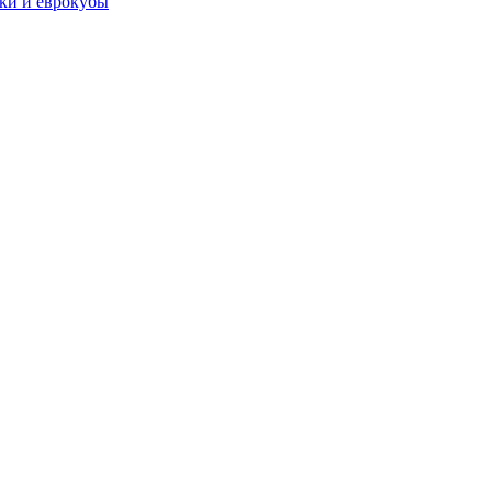
чки и еврокубы