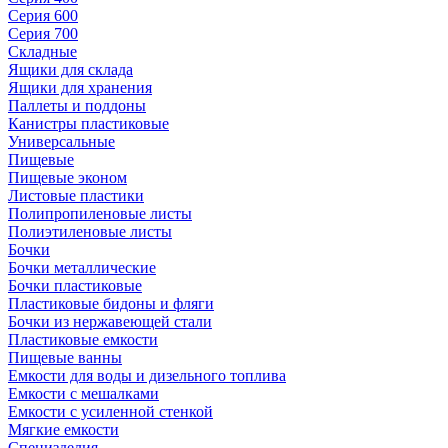
Серия 600
Серия 700
Складные
Ящики для склада
Ящики для хранения
Паллеты и поддоны
Канистры пластиковые
Универсальные
Пищевые
Пищевые эконом
Листовые пластики
Полипропиленовые листы
Полиэтиленовые листы
Бочки
Бочки металлические
Бочки пластиковые
Пластиковые бидоны и фляги
Бочки из нержавеющей стали
Пластиковые емкости
Пищевые ванны
Емкости для воды и дизельного топлива
Емкости с мешалками
Емкости с усиленной стенкой
Мягкие емкости
Специзделия