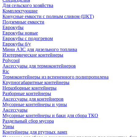
Для сельского хозяйства
Комплектующие
Конусные емкости с полным сливом (ЦКТ)
Подземные емкости
Еврокубы
Еврокубы новые
Еврокубы с подогревом
Еврокубы б/у
Мини АЗС для дизельного топлива
Изотермические контейнеры
Polycool
Аксессуары для термоконтейнеров
Ric
Термоконтейнеры из вспененного полипропилена
Крупногабаритные контейнеры
Неразборные контейнеры
Разборные контейнеры
Аксессуары для контейнеров
Мусорные контейнеры и урны
Аксессуары
Мусорные контейнеры и баки для сбора ТКО
Раздельный сбор мусора
Урны
Контейнеры для ртутных ламп