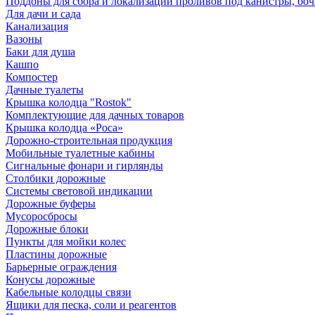
Поддоны для сбора и локализации проливов под канистры, бо
Для дачи и сада
Канализация
Вазоны
Баки для душа
Кашпо
Компостер
Дачные туалеты
Крышка колодца "Rostok"
Комплектующие для дачных товаров
Крышка колодца «Роса»
Дорожно-строительная продукция
Мобильные туалетные кабины
Сигнальные фонари и гирлянды
Столбики дорожные
Системы световой индикации
Дорожные буферы
Мусоросбросы
Дорожные блоки
Пункты для мойки колес
Пластины дорожные
Барьерные ограждения
Конусы дорожные
Кабельные колодцы связи
Ящики для песка, соли и реагентов