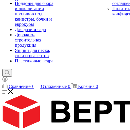
Поддоны для сбора
соглаше
и локализации
Политик
проливов под
конфиде
канистры, бочки и
еврокубы
Для дачи и сада
Дорожно-
строительная
продукция
Ящики для песка,
соли и реагентов
Пластиковые ведра
Сравнение
0
Отложенные
0
Корзина
0