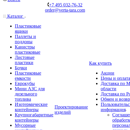
+7 495 032-76-32
order@verta-tara.com
Каталог
Пластиковые
ящики
Паллеты и
поддоны
Канистры
пластиковые
Листовые
пластики
Как купить
Бочки
Пластиковые
Акции
емкости
Цены и оплат
Еврокубы
Доставка по М
Мини АЗС для
области
дизельного
Доставка по Р
топлива
Обмен и возвр
Изотермические
Пользовательс
Проектирование
контейнеры
информация
изделий
Крупногабаритные
Соглаше
контейнеры
обработ
Мусорные
персона