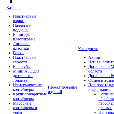
Каталог
Пластиковые
ящики
Паллеты и
поддоны
Канистры
пластиковые
Листовые
пластики
Как купить
Бочки
Пластиковые
Акции
емкости
Цены и оплат
Еврокубы
Доставка по М
Мини АЗС для
области
дизельного
Доставка по Р
топлива
Обмен и возвр
Изотермические
Пользовательс
Проектирование
контейнеры
информация
изделий
Крупногабаритные
Соглаше
контейнеры
обработ
Мусорные
персона
контейнеры и
данных
урны
Пользова