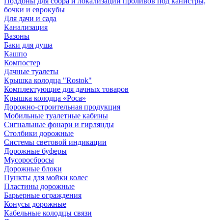
Поддоны для сбора и локализации проливов под канистры,
бочки и еврокубы
Для дачи и сада
Канализация
Вазоны
Баки для душа
Кашпо
Компостер
Дачные туалеты
Крышка колодца "Rostok"
Комплектующие для дачных товаров
Крышка колодца «Роса»
Дорожно-строительная продукция
Мобильные туалетные кабины
Сигнальные фонари и гирлянды
Столбики дорожные
Системы световой индикации
Дорожные буферы
Мусоросбросы
Дорожные блоки
Пункты для мойки колес
Пластины дорожные
Барьерные ограждения
Конусы дорожные
Кабельные колодцы связи