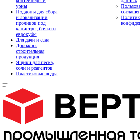
контейнеры и
данных
урны
Пользова
Поддоны для сбора
соглаше
и локализации
Политик
проливов под
конфиде
канистры, бочки и
еврокубы
Для дачи и сада
Дорожно-
строительная
продукция
Ящики для песка,
соли и реагентов
Пластиковые ведра