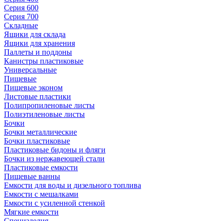
Серия 600
Серия 700
Складные
Ящики для склада
Ящики для хранения
Паллеты и поддоны
Канистры пластиковые
Универсальные
Пищевые
Пищевые эконом
Листовые пластики
Полипропиленовые листы
Полиэтиленовые листы
Бочки
Бочки металлические
Бочки пластиковые
Пластиковые бидоны и фляги
Бочки из нержавеющей стали
Пластиковые емкости
Пищевые ванны
Емкости для воды и дизельного топлива
Емкости с мешалками
Емкости с усиленной стенкой
Мягкие емкости
Специзделия