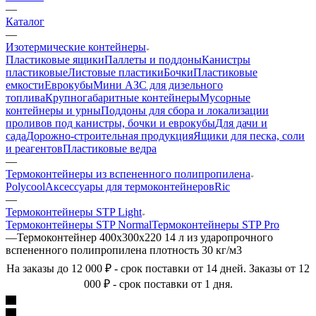
—
Каталог
—
Изотермические контейнеры
Пластиковые ящики
Паллеты и поддоны
Канистры
пластиковые
Листовые пластики
Бочки
Пластиковые
емкости
Еврокубы
Мини АЗС для дизельного
топлива
Крупногабаритные контейнеры
Мусорные
контейнеры и урны
Поддоны для сбора и локализации
проливов под канистры, бочки и еврокубы
Для дачи и
сада
Дорожно-строительная продукция
Ящики для песка, соли
и реагентов
Пластиковые ведра
—
Термоконтейнеры из вспененного полипропилена
Polycool
Аксессуары для термоконтейнеров
Ric
—
Термоконтейнеры STP Light
Термоконтейнеры STP Normal
Термоконтейнеры STP Pro
—
Термоконтейнер 400х300х220 14 л из ударопрочного
вспененного полипропилена плотность 30 кг/м3
На заказы до 12 000 ₽ - срок поставки от 14 дней. Заказы от 12
000 ₽ - срок поставки от 1 дня.