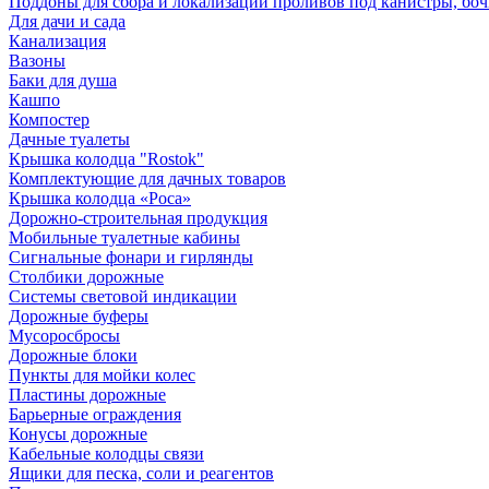
Поддоны для сбора и локализации проливов под канистры, бо
Для дачи и сада
Канализация
Вазоны
Баки для душа
Кашпо
Компостер
Дачные туалеты
Крышка колодца "Rostok"
Комплектующие для дачных товаров
Крышка колодца «Роса»
Дорожно-строительная продукция
Мобильные туалетные кабины
Сигнальные фонари и гирлянды
Столбики дорожные
Системы световой индикации
Дорожные буферы
Мусоросбросы
Дорожные блоки
Пункты для мойки колес
Пластины дорожные
Барьерные ограждения
Конусы дорожные
Кабельные колодцы связи
Ящики для песка, соли и реагентов