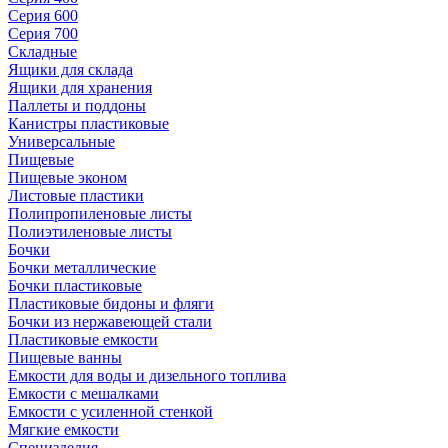
Серия 600
Серия 700
Складные
Ящики для склада
Ящики для хранения
Паллеты и поддоны
Канистры пластиковые
Универсальные
Пищевые
Пищевые эконом
Листовые пластики
Полипропиленовые листы
Полиэтиленовые листы
Бочки
Бочки металлические
Бочки пластиковые
Пластиковые бидоны и фляги
Бочки из нержавеющей стали
Пластиковые емкости
Пищевые ванны
Емкости для воды и дизельного топлива
Емкости с мешалками
Емкости с усиленной стенкой
Мягкие емкости
Специзделия