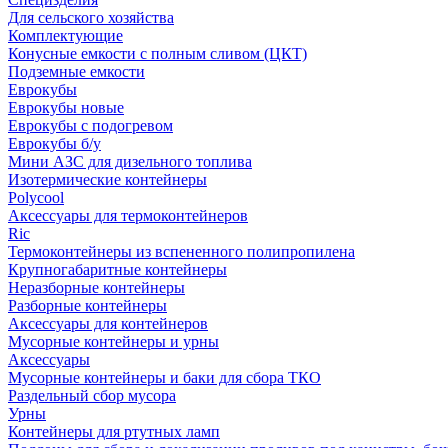
Для сельского хозяйства
Комплектующие
Конусные емкости с полным сливом (ЦКТ)
Подземные емкости
Еврокубы
Еврокубы новые
Еврокубы с подогревом
Еврокубы б/у
Мини АЗС для дизельного топлива
Изотермические контейнеры
Polycool
Аксессуары для термоконтейнеров
Ric
Термоконтейнеры из вспененного полипропилена
Крупногабаритные контейнеры
Неразборные контейнеры
Разборные контейнеры
Аксессуары для контейнеров
Мусорные контейнеры и урны
Аксессуары
Мусорные контейнеры и баки для сбора ТКО
Раздельный сбор мусора
Урны
Контейнеры для ртутных ламп