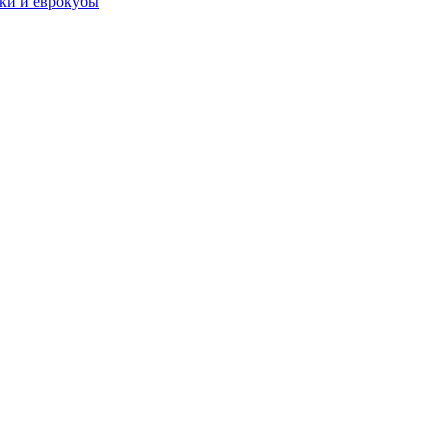
чки и еврокубы