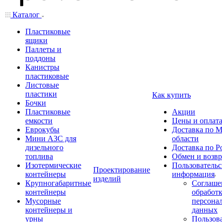
Каталог
Пластиковые
ящики
Паллеты и
поддоны
Канистры
пластиковые
Листовые
пластики
Как купить
Бочки
Пластиковые
Акции
емкости
Цены и оплат
Еврокубы
Доставка по М
Мини АЗС для
области
дизельного
Доставка по Р
топлива
Обмен и возвр
Изотермические
Пользовательс
Проектирование
контейнеры
информация
изделий
Крупногабаритные
Соглаше
контейнеры
обработ
Мусорные
персона
контейнеры и
данных
урны
Пользова