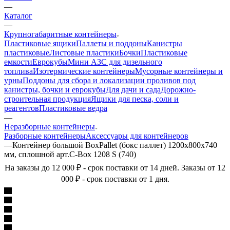
—
Каталог
—
Крупногабаритные контейнеры
Пластиковые ящики
Паллеты и поддоны
Канистры
пластиковые
Листовые пластики
Бочки
Пластиковые
емкости
Еврокубы
Мини АЗС для дизельного
топлива
Изотермические контейнеры
Мусорные контейнеры и
урны
Поддоны для сбора и локализации проливов под
канистры, бочки и еврокубы
Для дачи и сада
Дорожно-
строительная продукция
Ящики для песка, соли и
реагентов
Пластиковые ведра
—
Неразборные контейнеры
Разборные контейнеры
Аксессуары для контейнеров
—
Контейнер большой BoxPallet (бокс паллет) 1200х800х740
мм, сплошной арт.C-Box 1208 S (740)
На заказы до 12 000 ₽ - срок поставки от 14 дней. Заказы от 12
000 ₽ - срок поставки от 1 дня.