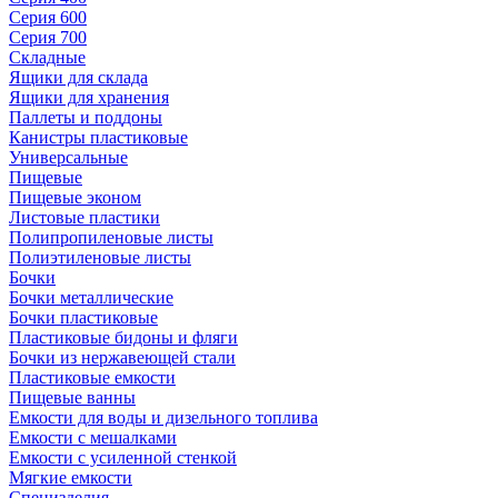
Серия 600
Серия 700
Складные
Ящики для склада
Ящики для хранения
Паллеты и поддоны
Канистры пластиковые
Универсальные
Пищевые
Пищевые эконом
Листовые пластики
Полипропиленовые листы
Полиэтиленовые листы
Бочки
Бочки металлические
Бочки пластиковые
Пластиковые бидоны и фляги
Бочки из нержавеющей стали
Пластиковые емкости
Пищевые ванны
Емкости для воды и дизельного топлива
Емкости с мешалками
Емкости с усиленной стенкой
Мягкие емкости
Специзделия