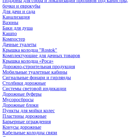
Поддоны для сбора и локализации проливов под канистры,
бочки и еврокубы
Для дачи и сада
Канализация
Вазоны
Баки для душа
Кашпо
Компостер
Дачные туалеты
Крышка колодца "Rostok"
Комплектующие для дачных товаров
Крышка колодца «Роса»
Дорожно-строительная продукция
Мобильные туалетные кабины
Сигнальные фонари и гирлянды
Столбики дорожные
Системы световой индикации
Дорожные буферы
Мусоросбросы
Дорожные блоки
Пункты для мойки колес
Пластины дорожные
Барьерные ограждения
Конусы дорожные
Кабельные колодцы связи