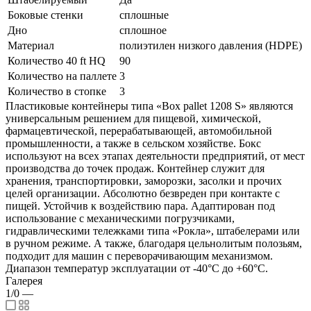
Боковые стенки
сплошные
Дно
сплошное
Материал
полиэтилен низкого давления (HDPE)
Количество 40 ft HQ
90
Количество на паллете
3
Количество в стопке
3
Пластиковые контейнеры типа «Box pallet 1208 S» являются
универсальным решением для пищевой, химической,
фармацевтической, перерабатывающей, автомобильной
промышленности, а также в сельском хозяйстве. Бокс
используют на всех этапах деятельности предприятий, от мест
производства до точек продаж. Контейнер служит для
хранения, транспортировки, заморозки, засолки и прочих
целей организации. Абсолютно безвреден при контакте с
пищей. Устойчив к воздействию пара. Адаптирован под
использование с механическими погрузчиками,
гидравлическими тележками типа «Рокла», штабелерами или
в ручном режиме. А также, благодаря цельнолитым полозьям,
подходит для машин с переворачивающим механизмом.
Диапазон температур эксплуатации от -40°С до +60°С.
Галерея
1/0
—