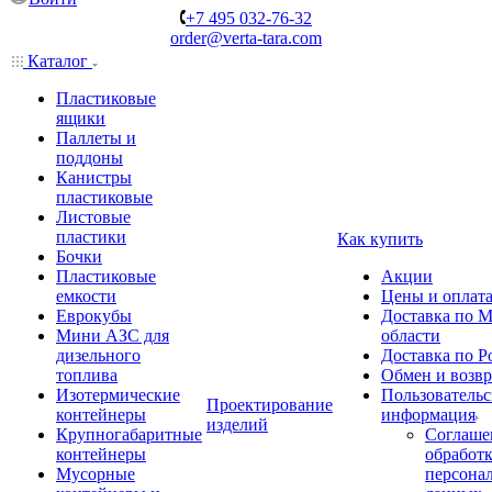
+7 495 032-76-32
order@verta-tara.com
Каталог
Пластиковые
ящики
Паллеты и
поддоны
Канистры
пластиковые
Листовые
пластики
Как купить
Бочки
Пластиковые
Акции
емкости
Цены и оплат
Еврокубы
Доставка по М
Мини АЗС для
области
дизельного
Доставка по Р
топлива
Обмен и возвр
Изотермические
Пользовательс
Проектирование
контейнеры
информация
изделий
Крупногабаритные
Соглаше
контейнеры
обработ
Мусорные
персона