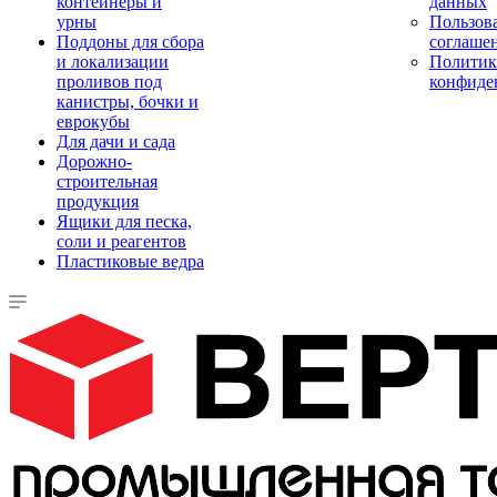
контейнеры и
данных
урны
Пользова
Поддоны для сбора
соглаше
и локализации
Политик
проливов под
конфиде
канистры, бочки и
еврокубы
Для дачи и сада
Дорожно-
строительная
продукция
Ящики для песка,
соли и реагентов
Пластиковые ведра