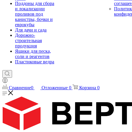
Поддоны для сбора
соглаше
и локализации
Политик
проливов под
конфиде
канистры, бочки и
еврокубы
Для дачи и сада
Дорожно-
строительная
продукция
Ящики для песка,
соли и реагентов
Пластиковые ведра
Сравнение
0
Отложенные
0
Корзина
0